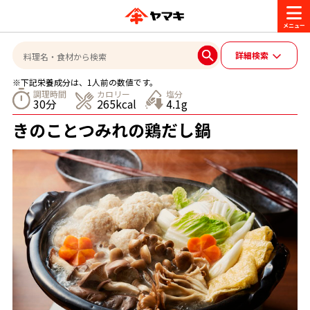
商品情報
詳細検索
※下記栄養成分は、1人前の数値です。
レシピ
調理時間
カロリー
塩分
30分
265kcal
4.1g
ブランド一覧
きのことつみれの鶏だし鍋
かつお節・だしを楽しむ
おいしいレシピを探す
CM・キャンペーン
おいしいレシピトップ
かつお節・だしを知る
CM
企業・採用情報
主食レシピ
だしの取り方
ヤマキ『めんつゆ』
ヤマキ 割烹白だし
キャンペーン一覧
企業情報
お問い合わせ
主菜レシピ
かつお節の削り方
- 百年対話
ヤマキお客様相談室