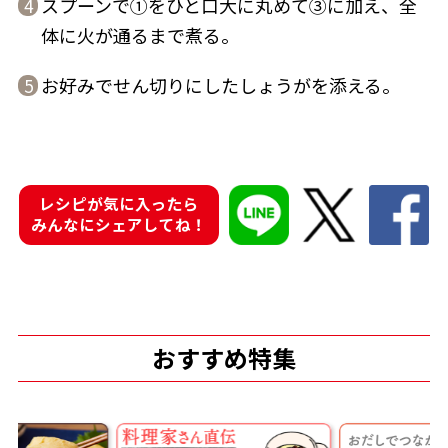
スプーンで①をひと口大に丸めて③に加え、全
4
体に火が通るまで煮る。
商品情報一覧
お好みでせん切りにしたしょうがを添える。
5
おすすめサイト
新鮮一番
レシピが気に入ったら
みんなにシェアしてね！
氷熟®︎
だしパック
おすすめ特集