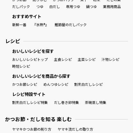
だしパック
つゆ
白だし
専用つゆ
鍋つゆ
業務用商品
おすすめサイト
新鮮一番
『氷熟®』
鰹節屋のだしパック
レシピ
おいしいレシピを探す
おいしいレシピトップ
主食レシピ
主菜レシピ
汁物レシピ
時短レシピ
おいしいレシピを商品から探す
かつお節レシピ
めんつゆレシピ
割烹白だしレシピ
レシピ特設サイト
割烹白だしレシピ特集
だし巻き卵特集
茶碗蒸し特集
かつお節・だしを知る 楽しむ
ヤマキかつお節の削り方
ヤマキ流だしの取り方