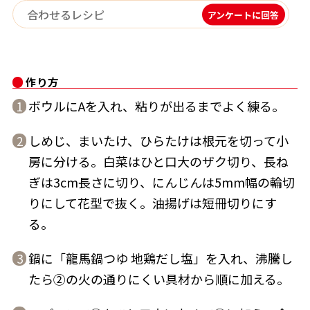
アンケートに回答
作り方
鰹節屋の
『踊り節』
だしパック
ボウルにAを入れ、粘りが出るまでよく練る。
1
しめじ、まいたけ、ひらたけは根元を切って小
2
房に分ける。白菜はひと口大のザク切り、長ね
ぎは3cm長さに切り、にんじんは5mm幅の輪切
りにして花型で抜く。油揚げは短冊切りにす
る。
鍋に「龍馬鍋つゆ 地鶏だし塩」を入れ、沸騰し
だし粉
3
たら②の火の通りにくい具材から順に加える。