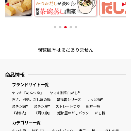
閲覧履歴はまだありません
商品情報
ブランドサイト一覧
ヤマキ『めんつゆ』
ヤマキ割烹白だし®
旨さ、別格。だし屋の鍋
韓福善シリーズ
サッと鍋®
楽チン鍋®
楽チン屋®
ストレートつゆ
新鮮一番
『氷熟®』
『踊り節』
鰹節屋のだしパック
だし粉
カテゴリー一覧
かつお節
削りぶし
かつおパック
煮干
粉末
だしの素