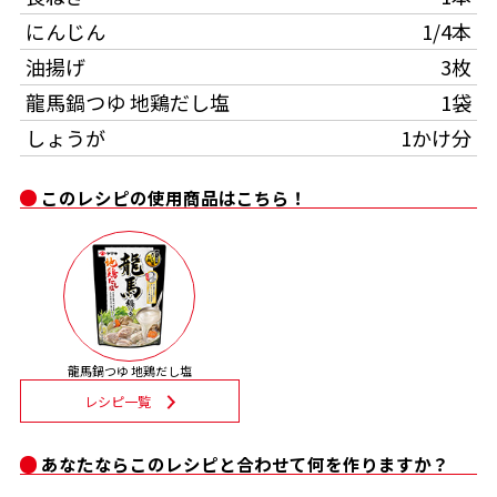
にんじん
1/4本
割烹白だしレシピ特集
油揚げ
3枚
龍馬鍋つゆ 地鶏だし塩
1袋
だし巻き卵特集
しょうが
1かけ分
楽チン屋®
ストレートつゆ
かつおだしが決め手！簡単茶碗蒸し
このレシピの使用商品はこちら！
龍馬鍋つゆ 地鶏だし塩
新鮮一番
『氷熟®』
レシピ一覧
あなたならこのレシピと合わせて何を作りますか？