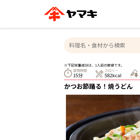
ブランドサイト別
かつお節・だしを知る
おいしいレシピを探す
企業情報
おいしいレシピTO
ヤマキ
ヤマキ
『めんつゆ』
割烹白だし®
主食レシピ
汁物レシピ
※下記栄養成分は、1人前の数値です。
ストレート
調理時間
カロリー
新鮮一番
つゆ
15分
582kcal
レシピ特設サイト
ヤマキかつお節の削り方
ヤマキ
かつお節踊る！焼うどん
企業情報
カテゴリー別
削りぶし
かつおパック
かつお節