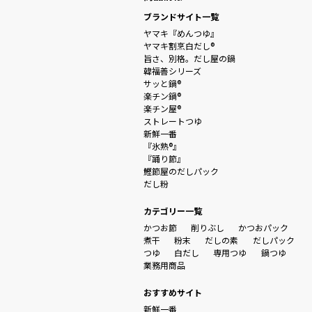
ブランドサイト一覧
ヤマキ『めんつゆ』
ヤマキ割烹白だし®
旨さ、別格。だし屋の鍋
韓福善シリーズ
サッと鍋®
楽チン鍋®
楽チン屋®
ストレートつゆ
新鮮一番
『氷熟®』
『踊り節』
鰹節屋のだしパック
だし粉
カテゴリー一覧
かつお節
削りぶし
かつおパック
煮干
粉末
だしの素
だしパック
つゆ
白だし
専用つゆ
鍋つゆ
業務用商品
おすすめサイト
新鮮一番