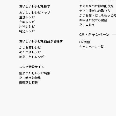
ヤマキかつお節の削り方
おいしいレシピを探す
ヤマキ流だしの取り方
おいしいレシピトップ
かつお節・だしをもっと
主食レシピ
お料理お役立ち講座
主菜レシピ
だしコミュ
汁物レシピ
時短レシピ
CM・キャンペーン
おいしいレシピを商品から探す
CM情報
キャンペーン一覧
かつお節レシピ
めんつゆレシピ
割烹白だしレシピ
レシピ特設サイト
割烹白だしレシピ特集
だし巻き卵特集
茶碗蒸し特集