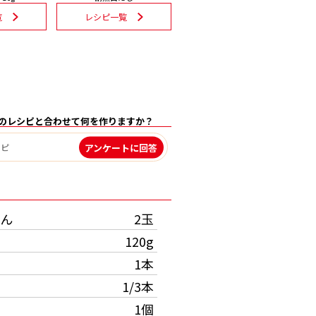
覧
レシピ一覧
のレシピと合わせて何を作りますか？
アンケートに回答
）
ん
2玉
120g
1本
1/3本
1個