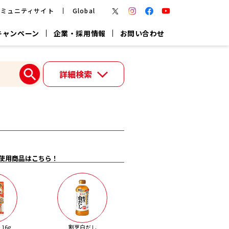
コミュニティサイト
Global
キャンペーン
企業・採用情報
お問い合わせ
報
かつお節・だしを楽しむ
詳細検索
楽チン鍋®
楽チン屋®
つゆ
ヤマキの
割烹白だし
だし粉
報
一覧はこちら
使用商品はこちら！
リターン制
し
専用調味料
鍋つゆ
業務用商品
16g
割烹白だし