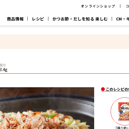
オンラインショップ
商品情報
レシピ
かつお節・だしを知る 楽しむ
CM・
CM
おいしいレシピを商品から探す
キャンペーン
採用情
P
旨さ、別格。
韓福善シリーズ
サッと鍋®
だし屋の鍋
主菜レシピ
百年対話
時短レシピ
ヤマキの削り節
ヤマキのめん
鰹節屋の
塩分
『氷熟®』
『踊り節』
だしパック
3.4g
流だしの取り方
ヤマキ かつお節プラス®
CM情報
キャンペーン一覧
採用情
このレシピの
ジョブ
煮干
粉末
だしパック
つゆ
白だ
だしの素
『踊り節』