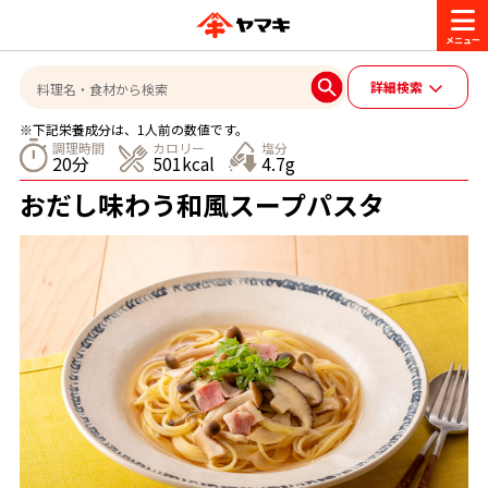
商品情報
詳細検索
※下記栄養成分は、1人前の数値です。
レシピ
調理時間
カロリー
塩分
20分
501kcal
4.7g
ブランド一覧
おだし味わう和風スープパスタ
かつお節・だしを楽しむ
おいしいレシピを探す
CM・キャンペーン
おいしいレシピトップ
かつお節・だしを知る
CM
企業・採用情報
主食レシピ
だしの取り方
ヤマキ『めんつゆ』
ヤマキ 割烹白だし
キャンペーン一覧
企業情報
お問い合わせ
主菜レシピ
かつお節の削り方
- 百年対話
ヤマキお客様相談室