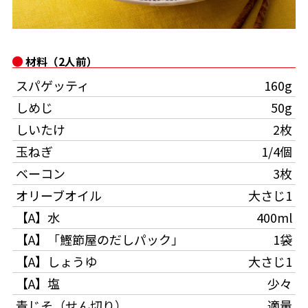
オンラインショップ
汁物レシピ
かつお節・だしをもっと知る
- ヤマキ かつお節プラス®
コミュニティサイト
時短レシピ
ヤマキ かつお節プラス®
材料（2人前）
Global
採用情報
スパゲッティ
160g
旨さ、別格。だし屋の鍋
韓福善シリーズ
しめじ
50g
おいしいレシピを商品から探す
かつお節・だしを楽しむ
- ジョブリターン制
しいたけ
2枚
かつお節レシピ
だしコミュ
玉ねぎ
1/4個
ベーコン
3枚
めんつゆレシピ
オリーブオイル
大さじ1
【A】水
400ml
割烹白だしレシピ
【A】「鰹節屋のだしパック」
1袋
サッと鍋®
楽チン鍋®
【A】しょうゆ
大さじ1
【A】塩
少々
レシピ特設サイト
青じそ（せん切り）
適量