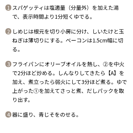
スパゲッティは塩適量（分量外）を加えた湯
1
で、表示時間より1分短くゆでる。
しめじは根元を切り小房に分け、しいたけと玉
2
鰹節屋の
ねぎは薄切りにする。ベーコンは1.5cm幅に切
『踊り節』
だしパック
る。
フライパンにオリーブオイルを熱し、②を中火
3
で2分ほど炒める。しんなりしてきたら【A】を
加え、煮立ったら弱火にして3分ほど煮る。ゆで
上がった①を加えてさっと煮、だしパックを取
り出す。
だし粉
器に盛り、青じそをのせる。
4