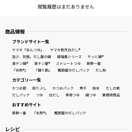
閲覧履歴はまだありません
商品情報
ブランドサイト一覧
ヤマキ『めんつゆ』
ヤマキ割烹白だし®
旨さ、別格。だし屋の鍋
韓福善シリーズ
サッと鍋®
楽チン鍋®
楽チン屋®
ストレートつゆ
新鮮一番
『氷熟®』
『踊り節』
鰹節屋のだしパック
だし粉
カテゴリー一覧
かつお節
削りぶし
かつおパック
煮干
粉末
だしの素
だしパック
つゆ
白だし
専用つゆ
鍋つゆ
業務用商品
おすすめサイト
新鮮一番
『氷熟®』
鰹節屋のだしパック
レシピ