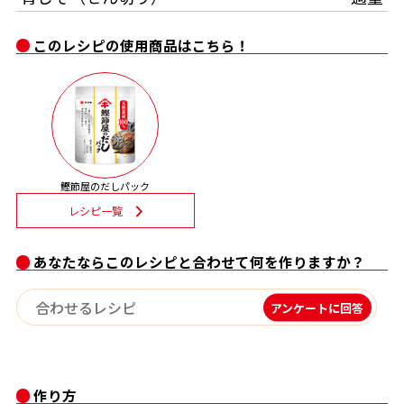
割烹白だしレシピ特集
このレシピの使用商品はこちら！
だし巻き卵特集
楽チン屋®
ストレートつゆ
かつおだしが決め手！簡単茶碗蒸し
鰹節屋のだしパック
レシピ一覧
あなたならこのレシピと合わせて何を作りますか？
アンケートに回答
新鮮一番
『氷熟®』
作り方