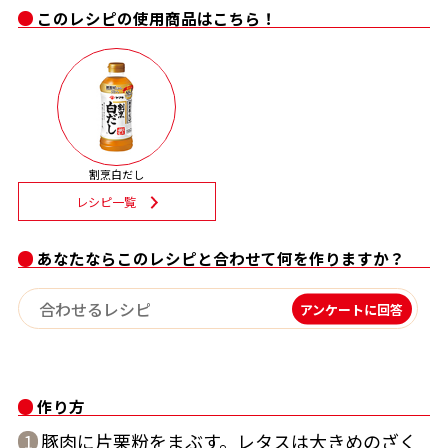
このレシピの使用商品はこちら！
割烹白だしレシピ特集
だし巻き卵特集
楽チン屋®
ストレートつゆ
かつおだしが決め手！簡単茶碗蒸し
割烹白だし
レシピ一覧
あなたならこのレシピと合わせて何を作りますか？
アンケートに回答
新鮮一番
『氷熟®』
作り方
豚肉に片栗粉をまぶす。レタスは大きめのざく
1