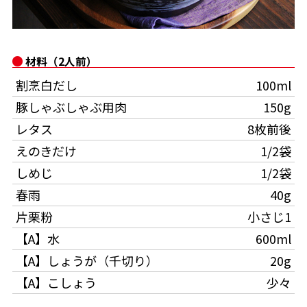
オンラインショップ
汁物レシピ
かつお節・だしをもっと知る
- ヤマキ かつお節プラス®
コミュニティサイト
時短レシピ
ヤマキ かつお節プラス®
材料（2人前）
Global
採用情報
割烹白だし
100ml
旨さ、別格。だし屋の鍋
韓福善シリーズ
豚しゃぶしゃぶ用肉
150g
おいしいレシピを商品から探す
かつお節・だしを楽しむ
- ジョブリターン制
レタス
8枚前後
かつお節レシピ
だしコミュ
えのきだけ
1/2袋
しめじ
1/2袋
めんつゆレシピ
春雨
40g
片栗粉
小さじ1
割烹白だしレシピ
【A】水
600ml
サッと鍋®
楽チン鍋®
【A】しょうが（千切り）
20g
【A】こしょう
少々
レシピ特設サイト