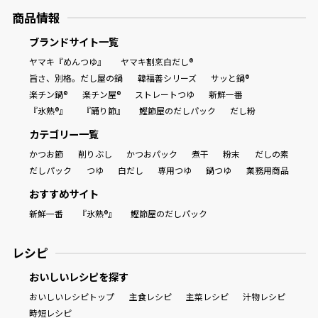
商品情報
ブランドサイト一覧
ヤマキ『めんつゆ』
ヤマキ割烹白だし®
旨さ、別格。だし屋の鍋
韓福善シリーズ
サッと鍋®
楽チン鍋®
楽チン屋®
ストレートつゆ
新鮮一番
『氷熟®』
『踊り節』
鰹節屋のだしパック
だし粉
カテゴリー一覧
かつお節
削りぶし
かつおパック
煮干
粉末
だしの素
だしパック
つゆ
白だし
専用つゆ
鍋つゆ
業務用商品
おすすめサイト
新鮮一番
『氷熟®』
鰹節屋のだしパック
レシピ
おいしいレシピを探す
おいしいレシピトップ
主食レシピ
主菜レシピ
汁物レシピ
時短レシピ