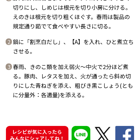
切りにし、しめじは根元を切り小房に分ける。
えのきは根元を切り粗くほぐす。春雨は製品の
規定通り茹でて食べやすい長さに切る。
鰹節屋の
鍋に「割烹白だし」、【A】を入れ、ひと煮立ち
2
『踊り節』
だしパック
させる。
春雨、きのこ類を加え弱火〜中火で2分ほど煮
3
る。豚肉、レタスを加え、火が通ったら斜め切
りにした青ねぎを添え、粗びき黒こしょう(とも
に分量外：各適量)を添える。
だし粉
レシピが気に入ったら
みんなにシェアしてね！