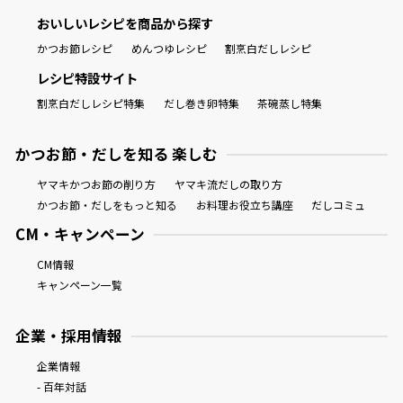
おいしいレシピを商品から探す
かつお節レシピ
めんつゆレシピ
割烹白だしレシピ
レシピ特設サイト
割烹白だしレシピ特集
だし巻き卵特集
茶碗蒸し特集
かつお節・だしを知る 楽しむ
ヤマキかつお節の削り方
ヤマキ流だしの取り方
かつお節・だしをもっと知る
お料理お役立ち講座
だしコミュ
CM・キャンペーン
CM情報
キャンペーン一覧
企業・採用情報
企業情報
- 百年対話