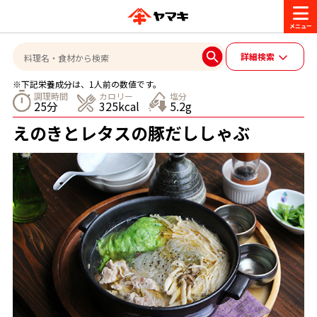
商品情報
詳細検索
※下記栄養成分は、1人前の数値です。
レシピ
調理時間
カロリー
塩分
25分
325kcal
5.2g
ブランド一覧
えのきとレタスの豚だししゃぶ
かつお節・だしを楽しむ
おいしいレシピを探す
CM・キャンペーン
おいしいレシピトップ
かつお節・だしを知る
CM
企業・採用情報
主食レシピ
だしの取り方
ヤマキ『めんつゆ』
ヤマキ 割烹白だし
キャンペーン一覧
企業情報
お問い合わせ
主菜レシピ
かつお節の削り方
- 百年対話
ヤマキお客様相談室