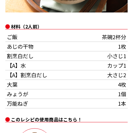
オンラインショップ
汁物レシピ
かつお節・だしをもっと知る
- ヤマキ かつお節プラス®
コミュニティサイト
時短レシピ
ヤマキ かつお節プラス®
材料（2人前）
Global
採用情報
ご飯
茶碗2杯分
旨さ、別格。だし屋の鍋
韓福善シリーズ
あじの干物
1枚
おいしいレシピを商品から探す
かつお節・だしを楽しむ
- ジョブリターン制
割烹白だし
小さじ1
かつお節レシピ
だしコミュ
【A】水
カップ1
【A】割烹白だし
大さじ2
めんつゆレシピ
大葉
4枚
みょうが
1個
割烹白だしレシピ
万能ねぎ
1本
サッと鍋®
楽チン鍋®
このレシピの使用商品はこちら！
レシピ特設サイト