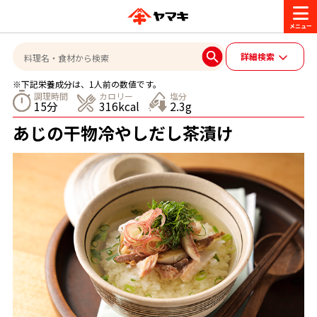
商品情報
詳細検索
※下記栄養成分は、1人前の数値です。
レシピ
調理時間
カロリー
塩分
15分
316kcal
2.3g
ブランド一覧
あじの干物冷やしだし茶漬け
かつお節・だしを楽しむ
おいしいレシピを探す
CM・キャンペーン
おいしいレシピトップ
かつお節・だしを知る
CM
企業・採用情報
主食レシピ
だしの取り方
ヤマキ『めんつゆ』
ヤマキ 割烹白だし
キャンペーン一覧
企業情報
お問い合わせ
主菜レシピ
かつお節の削り方
- 百年対話
ヤマキお客様相談室