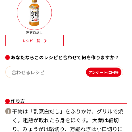
割烹白だしレシピ特集
だし巻き卵特集
割烹白だし
楽チン屋®
ストレートつゆ
レシピ一覧
かつおだしが決め手！簡単茶碗蒸し
あなたならこのレシピと合わせて何を作りますか？
アンケートに回答
作り方
新鮮一番
『氷熟®』
干物は「割烹白だし」をふりかけ、グリルで焼
1
く。粗熱が取れたら身をほぐす。 大葉は細切
り、みょうがは輪切り、万能ねぎは小口切りに