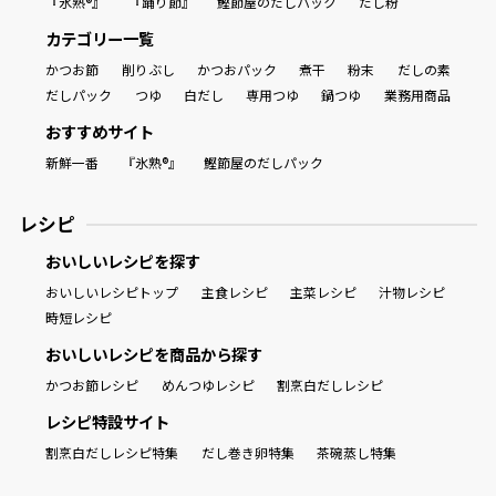
『氷熟®』
『踊り節』
鰹節屋のだしパック
だし粉
カテゴリー一覧
かつお節
削りぶし
かつおパック
煮干
粉末
だしの素
だしパック
つゆ
白だし
専用つゆ
鍋つゆ
業務用商品
おすすめサイト
新鮮一番
『氷熟®』
鰹節屋のだしパック
レシピ
おいしいレシピを探す
おいしいレシピトップ
主食レシピ
主菜レシピ
汁物レシピ
時短レシピ
おいしいレシピを商品から探す
かつお節レシピ
めんつゆレシピ
割烹白だしレシピ
レシピ特設サイト
割烹白だしレシピ特集
だし巻き卵特集
茶碗蒸し特集