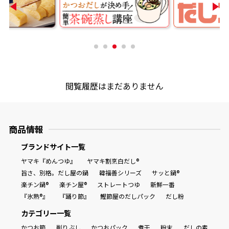
商品情報一覧
おすすめサイト
閲覧履歴はまだありません
新鮮一番
氷熟®︎
商品情報
ブランドサイト一覧
だしパック
ヤマキ『めんつゆ』
ヤマキ割烹白だし®
旨さ、別格。だし屋の鍋
韓福善シリーズ
サッと鍋®
楽チン鍋®
楽チン屋®
ストレートつゆ
新鮮一番
『氷熟®』
『踊り節』
鰹節屋のだしパック
だし粉
カテゴリー一覧
かつお節
削りぶし
かつおパック
煮干
粉末
だしの素