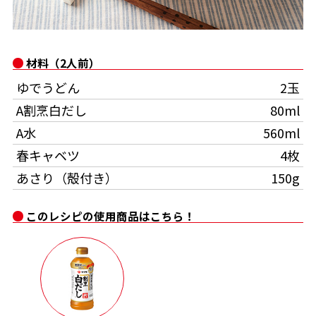
オンラインショップ
汁物レシピ
かつお節・だしをもっと知る
- ヤマキ かつお節プラス®
コミュニティサイト
時短レシピ
ヤマキ かつお節プラス®
材料（2人前）
Global
採用情報
ゆでうどん
2玉
旨さ、別格。だし屋の鍋
韓福善シリーズ
A割烹白だし
80ml
おいしいレシピを商品から探す
かつお節・だしを楽しむ
- ジョブリターン制
A水
560ml
かつお節レシピ
だしコミュ
春キャベツ
4枚
あさり（殻付き）
150g
めんつゆレシピ
このレシピの使用商品はこちら！
割烹白だしレシピ
サッと鍋®
楽チン鍋®
レシピ特設サイト