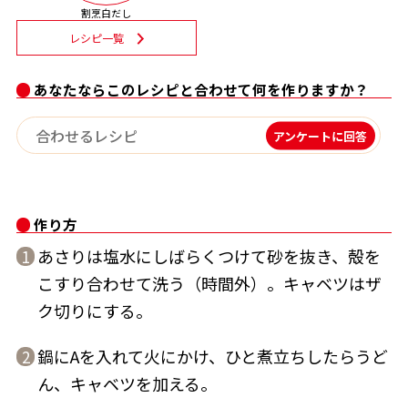
割烹白だし
割烹白だしレシピ特集
レシピ一覧
だし巻き卵特集
あなたならこのレシピと合わせて何を作りますか？
楽チン屋®
ストレートつゆ
アンケートに回答
かつおだしが決め手！簡単茶碗蒸し
作り方
あさりは塩水にしばらくつけて砂を抜き、殻を
1
こすり合わせて洗う（時間外）。キャベツはザ
ク切りにする。
新鮮一番
『氷熟®』
鍋にAを入れて火にかけ、ひと煮立ちしたらうど
2
ん、キャベツを加える。