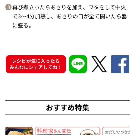
再び煮立ったらあさりを加え、フタをして中火
3
で3～4分加熱し、あさりの口が全て開いたら器
に盛る。
鰹節屋の
『踊り節』
だしパック
レシピが気に入ったら
みんなにシェアしてね！
おすすめ特集
だし粉