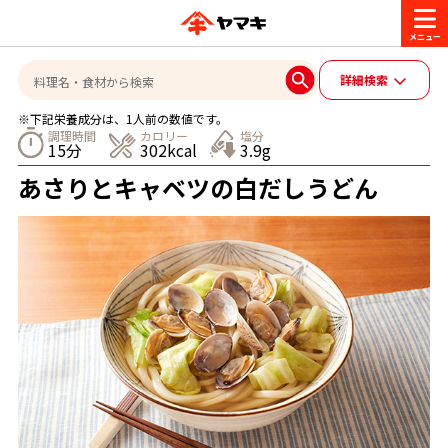
商品情報
詳細検索
※下記栄養成分は、1人前の数値です。
レシピ
調理時間
カロリー
塩分
15分
302kcal
3.9g
ブランド一覧
あさりとキャベツの白だしうどん
かつお節・だしを楽しむ
おいしいレシピを探す
CM・キャンペーン
おいしいレシピトップ
かつお節・だしを知る
CM
企業・採用情報
主食レシピ
だしの取り方
ヤマキ『めんつゆ』
ヤマキ 割烹白だし
キャンペーン一覧
企業情報
お問い合わせ
主菜レシピ
かつお節の削り方
- 百年対話
ヤマキお客様相談室