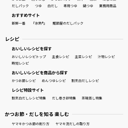
だしパック
つゆ
白だし
専用つゆ
鍋つゆ
業務用商品
おすすめサイト
新鮮一番
『氷熟®』
鰹節屋のだしパック
レシピ
おいしいレシピを探す
おいしいレシピトップ
主食レシピ
主菜レシピ
汁物レシピ
時短レシピ
おいしいレシピを商品から探す
かつお節レシピ
めんつゆレシピ
割烹白だしレシピ
レシピ特設サイト
割烹白だしレシピ特集
だし巻き卵特集
茶碗蒸し特集
かつお節・だしを知る 楽しむ
ヤマキかつお節の削り方
ヤマキ流だしの取り方