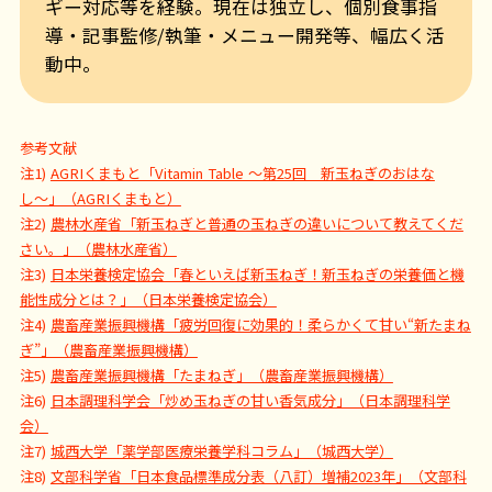
ギー対応等を経験。現在は独立し、個別食事指
導・記事監修/執筆・メニュー開発等、幅広く活
動中。
参考文献
注1)
AGRIくまもと「Vitamin Table 〜第25回 新玉ねぎのおはな
し〜」（AGRIくまもと）
注2)
農林水産省「新玉ねぎと普通の玉ねぎの違いについて教えてくだ
さい。」（農林水産省）
注3)
日本栄養検定協会「春といえば新玉ねぎ！新玉ねぎの栄養価と機
能性成分とは？」（日本栄養検定協会）
注4)
農畜産業振興機構「疲労回復に効果的！柔らかくて甘い“新たまね
ぎ”」（農畜産業振興機構）
注5)
農畜産業振興機構「たまねぎ」（農畜産業振興機構）
注6)
日本調理科学会「炒め玉ねぎの甘い香気成分」（日本調理科学
会）
注7)
城西大学「薬学部医療栄養学科コラム」（城西大学）
注8)
文部科学省「日本食品標準成分表（八訂）増補2023年」（文部科