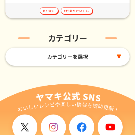
#子育て
#野菜がおいしい
カテゴリー
カテゴリーを選択
記事一覧
#朝ごはん
#子育て
#ヤマキの話
#栄養ちょい足し
#たんぱく質
#健康
#うま味アップ
#野菜がおいしい
#料理テク
#かつお節のある生活
#カンタン
#お弁当
#おいしい
#豆知識