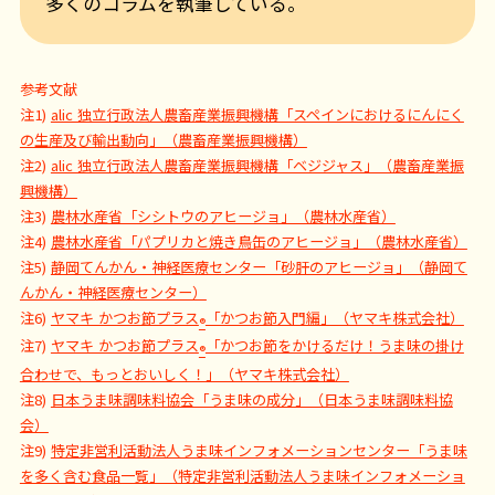
多くのコラムを執筆している。
参考文献
注1)
alic 独立行政法人農畜産業振興機構「スペインにおけるにんにく
の生産及び輸出動向」（農畜産業振興機構）
注2)
alic 独立行政法人農畜産業振興機構「ベジジャス」（農畜産業振
興機構）
注3)
農林水産省「シシトウのアヒージョ」（農林水産省）
注4)
農林水産省「パプリカと焼き鳥缶のアヒージョ」（農林水産省）
注5)
静岡てんかん・神経医療センター「砂肝のアヒージョ」（静岡て
んかん・神経医療センター）
注6)
ヤマキ かつお節プラス
「かつお節入門編」（ヤマキ株式会社）
®
注7)
ヤマキ かつお節プラス
「かつお節をかけるだけ！うま味の掛け
®
合わせで、もっとおいしく！」（ヤマキ株式会社）
注8)
日本うま味調味料協会「うま味の成分」（日本うま味調味料協
会）
注9)
特定非営利活動法人うま味インフォメーションセンター「うま味
を多く含む食品一覧」（特定非営利活動法人うま味インフォメーショ