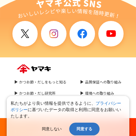
#たんぱく質
#健康
#うま味アップ
#野菜がおいしい
#料理テク
#かつお節のある生活
#カンタン
#お弁当
#おいしい
#豆知識
かつお節・だしをもっと知る
品質保証への取り組み
かつお節・だし研究所
環境への取り組み
私たちがより良い情報を提供できるように、
プライバシー
お問い合わせはこちら
食文化への取り組み
ポリシー
に基づいたデータの取得と利用に同意をお願いい
たします。
鰹節屋・だし屋、ヤマキ。: HOME
同意しない
同意する
ヤマキグループ個人情報保護方針
プライバシーポリシー
サイトマップ