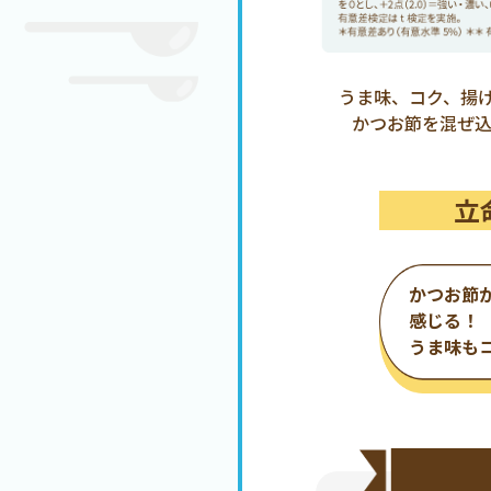
うま味、コク、揚
かつお節を混ぜ
立
かつお節
感じる！
うま味も