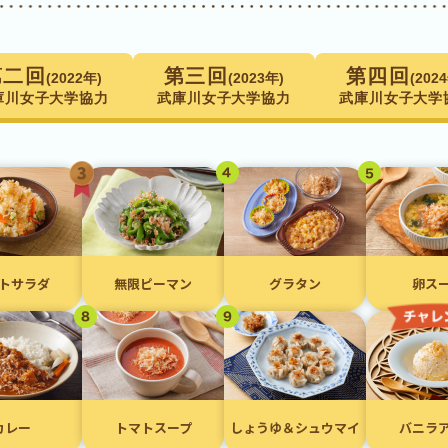
第二回
第三回
第四回
(2022年)
(2023年)
(202
庫川⼥⼦⼤学協⼒
武庫川⼥⼦⼤学協⼒
武庫川⼥⼦⼤学
トサラダ
無限ピーマン
グラタン
卵ス
カレー
トマトスープ
しょうゆ＆シュウマイ
バニラ