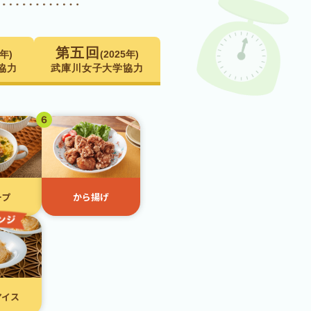
第五回
4年)
(2025年)
協⼒
武庫川⼥⼦⼤学協⼒
ープ
から揚げ
アイス