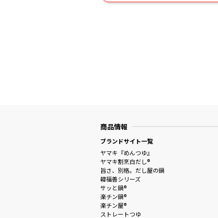
商品情報
ブランドサイト一覧
ヤマキ『めんつゆ』
ヤマキ割烹白だし®
旨さ、別格。だし屋の鍋
韓福善シリーズ
サッと鍋®
楽チン鍋®
楽チン屋®
ストレートつゆ