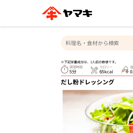
ブランドサイト別
かつお節・だしを知る
おいしいレシピを探す
企業情報
おいしいレシピTO
ヤマキ
ヤマキ
『めんつゆ』
割烹白だし®
主食レシピ
汁物レシピ
※下記栄養成分は、1人前の数値です。
ストレート
調理時間
カロリー
新鮮一番
つゆ
5分
65kcal
0
レシピ特設サイト
ヤマキかつお節の削り方
ヤマキ
だし粉ドレッシング
企業情報
カテゴリー別
削りぶし
かつおパック
かつお節