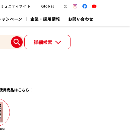
コミュニティサイト
Global
キャンペーン
企業・採用情報
お問い合わせ
報
かつお節・だしを楽しむ
詳細検索
楽チン鍋®
楽チン屋®
つゆ
ヤマキの
割烹白だし
だし粉
報
一覧はこちら
使用商品はこちら！
リターン制
し
専用調味料
鍋つゆ
業務用商品
0g