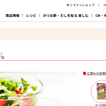
オンラインショップ
商品情報
レシピ
かつお節・だしを知る 楽しむ
CM・
CM
おいしいレシピを商品から探す
キャンペーン
採用情
P
旨さ、別格。
韓福善シリーズ
サッと鍋®
だし屋の鍋
主菜レシピ
百年対話
時短レシピ
ヤマキの削り節
ヤマキのめん
鰹節屋の
塩分
『氷熟®』
『踊り節』
だしパック
.7g
流だしの取り方
ヤマキ かつお節プラス®
CM情報
キャンペーン一覧
採用情
このレシピの
ジョブ
煮干
粉末
だしパック
つゆ
白だ
だしの素
かつお粉4