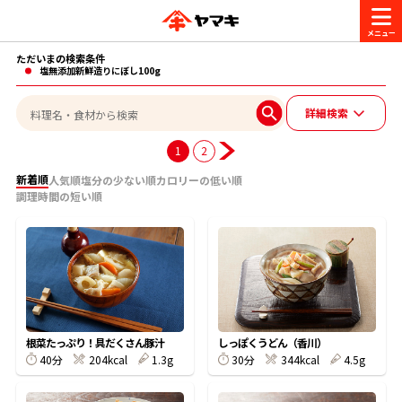
ただいまの検索条件
商品情報
塩無添加新鮮造りにぼし100g
詳細検索
レシピ
ブランド一覧
1
2
かつお節・だしを楽しむ
新着順
人気順
塩分の少ない順
カロリーの低い順
調理時間の短い順
おいしいレシピを探す
CM・キャンペーン
おいしいレシピトップ
かつお節・だしを知る
CM
企業・採用情報
主食レシピ
だしの取り方
ヤマキ『めんつゆ』
ヤマキ 割烹白だし
キャンペーン一覧
企業情報
お問い合わせ
根菜たっぷり！具だくさん豚汁
しっぽくうどん（香川）
主菜レシピ
かつお節の削り方
40分
204kcal
1.3g
30分
344kcal
4.5g
- 百年対話
ヤマキお客様相談室