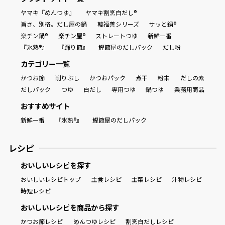
ヤマキ『めんつゆ』
ヤマキ割烹白だし®
旨さ、別格。だし屋の鍋
韓福善シリーズ
サッと鍋®
楽チン鍋®
楽チン屋®
ストレートつゆ
新鮮一番
『氷熟®』
『踊り節』
鰹節屋のだしパック
だし粉
カテゴリー一覧
かつお節
削りぶし
かつおパック
煮干
粉末
だしの素
だしパック
つゆ
白だし
専用つゆ
鍋つゆ
業務用商品
おすすめサイト
新鮮一番
『氷熟®』
鰹節屋のだしパック
レシピ
おいしいレシピを探す
おいしいレシピトップ
主食レシピ
主菜レシピ
汁物レシピ
時短レシピ
おいしいレシピを商品から探す
かつお節レシピ
めんつゆレシピ
割烹白だしレシピ