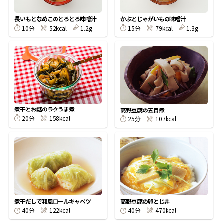
割烹白だしレシピ特集
長いもとなめこのとろとろ味噌汁
かぶとじゃがいもの味噌汁
10分
52kcal
1.2g
15分
79kcal
1.3g
だし巻き卵特集
楽チン屋®
ストレートつゆ
かつおだしが決め手！簡単茶碗蒸し
煮干とお麩のラクうま煮
高野豆腐の五目煮
20分
158kcal
25分
107kcal
新鮮一番
『氷熟®』
煮干だしで和風ロールキャベツ
高野豆腐の卵とじ丼
40分
122kcal
40分
470kcal