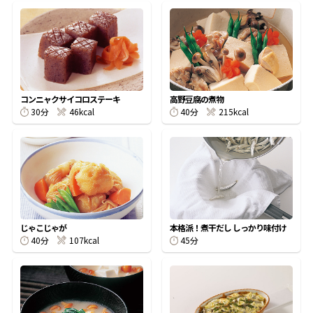
鰹節屋の
『踊り節』
コンニャクサイコロステーキ
高野豆腐の煮物
だしパック
30分
46kcal
40分
215kcal
じゃこじゃが
本格派！煮干だし しっかり味付け
40分
107kcal
45分
だし粉