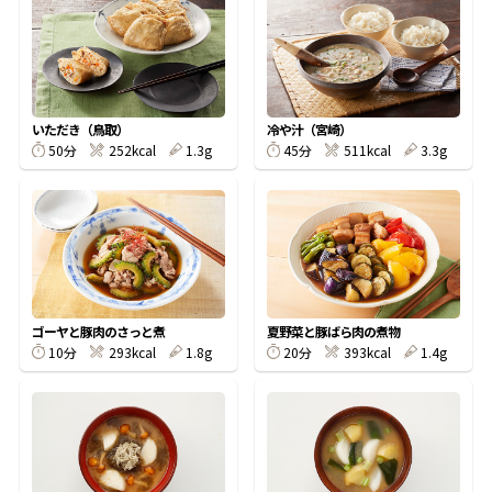
オンラインショップ
汁物レシピ
かつお節・だしをもっと知る
- ヤマキ かつお節プラス®
コミュニティサイト
時短レシピ
ヤマキ かつお節プラス®
Global
採用情報
いただき（鳥取）
冷や汁（宮崎）
旨さ、別格。だし屋の鍋
韓福善シリーズ
50分
252kcal
1.3g
45分
511kcal
3.3g
おいしいレシピを商品から探す
かつお節・だしを楽しむ
- ジョブリターン制
かつお節レシピ
だしコミュ
めんつゆレシピ
ゴーヤと豚肉のさっと煮
夏野菜と豚ばら肉の煮物
10分
293kcal
1.8g
20分
393kcal
1.4g
割烹白だしレシピ
サッと鍋®
楽チン鍋®
レシピ特設サイト