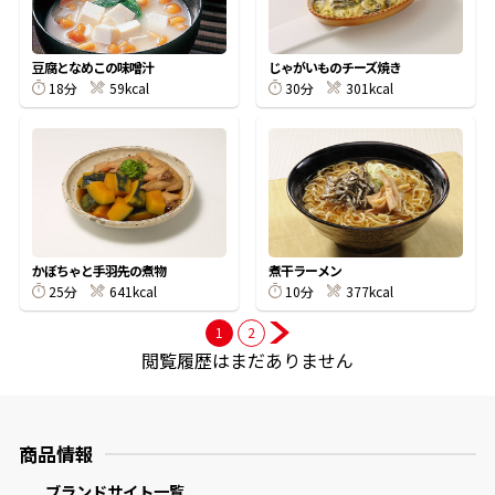
商品情報一覧
豆腐となめこの味噌汁
じゃがいものチーズ焼き
18分
59kcal
30分
301kcal
おすすめサイト
新鮮一番
氷熟®︎
かぼちゃと手羽先の煮物
煮干ラーメン
25分
641kcal
10分
377kcal
1
2
だしパック
閲覧履歴はまだありません
商品情報
ブランドサイト一覧