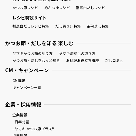
かつお節レシピ
めんつゆレシピ
割烹白だしレシピ
レシピ特設サイト
割烹白だしレシピ特集
だし巻き卵特集
茶碗蒸し特集
かつお節・だしを知る 楽しむ
ヤマキかつお節の削り方
ヤマキ流だしの取り方
かつお節・だしをもっと知る
お料理お役立ち講座
だしコミュ
CM・キャンペーン
CM情報
キャンペーン一覧
企業・採用情報
企業情報
- 百年対話
- ヤマキ かつお節プラス®
採用情報