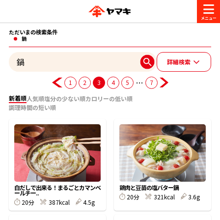
ただいまの検索条件
商品情報
鍋
詳細検索
レシピ
ブランド一覧
…
1
2
3
4
5
7
かつお節・だしを楽しむ
新着順
人気順
塩分の少ない順
カロリーの低い順
調理時間の短い順
おいしいレシピを探す
CM・キャンペーン
おいしいレシピトップ
かつお節・だしを知る
CM
企業・採用情報
主食レシピ
だしの取り方
ヤマキ『めんつゆ』
ヤマキ 割烹白だし
キャンペーン一覧
企業情報
お問い合わせ
白だしで出来る！まるごとカマンベ
鶏肉と豆苗の塩バター鍋
ールチー..
主菜レシピ
かつお節の削り方
20分
321kcal
3.6g
20分
387kcal
4.5g
- 百年対話
ヤマキお客様相談室