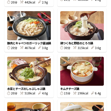
20分
442kcal
2.9g
鰹節屋の
『踊り節』
だしパック
豚肉とキャベツのガーリック醤油鍋
鶏つくねと野菜のとろろ鍋
20分
467kcal
3.8g
30分
315kcal
3.6g
水菜とチーズのしゃぶしゃぶ鍋
キムチチーズ鍋
だし粉
20分
518kcal
4.0g
15分
196kcal
6.4g