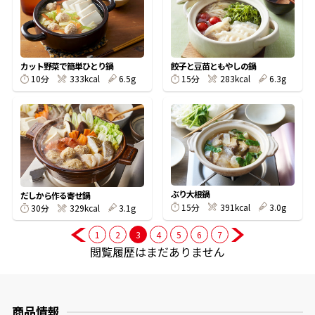
商品情報一覧
カット野菜で簡単ひとり鍋
餃子と豆苗ともやしの鍋
10分
333kcal
6.5g
15分
283kcal
6.3g
おすすめサイト
新鮮一番
氷熟®︎
ぶり大根鍋
だしから作る寄せ鍋
15分
391kcal
3.0g
30分
329kcal
3.1g
だしパック
1
2
3
4
5
6
7
閲覧履歴はまだありません
商品情報