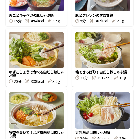
割烹白だしレシピ特集
丸ごとキャベツの豚しゃぶ鍋
豚とクレソンのすだち鍋
15分
494kcal
3.5g
5分
305kcal
2.7g
だし巻き卵特集
楽チン屋®
ストレートつゆ
かつおだしが決め手！簡単茶碗蒸し
ゆずこしょうで食べる白だし鶏しゃ
梅でさっぱり！白だし豚しゃぶ鍋
ぶ鍋
20分
391kcal
3.1g
20分
338kcal
3.2g
新鮮一番
『氷熟®』
野菜を巻いて！ねぎ塩白だし豚しゃ
豆乳白だし豚しゃぶ鍋
ぶ鍋
20分
405kcal
2.9g