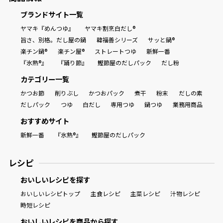
ブランドサイト一覧
ヤマキ『めんつゆ』
ヤマキ割烹白だし®
旨さ、別格。だし屋の鍋
韓福善シリーズ
サッと鍋®
楽チン鍋®
楽チン屋®
ストレートつゆ
新鮮一番
『氷熟®』
『踊り節』
鰹節屋のだしパック
だし粉
カテゴリー一覧
かつお節
削りぶし
かつおパック
煮干
粉末
だしの素
だしパック
つゆ
白だし
専用つゆ
鍋つゆ
業務用商品
おすすめサイト
新鮮一番
『氷熟®』
鰹節屋のだしパック
レシピ
おいしいレシピを探す
おいしいレシピトップ
主食レシピ
主菜レシピ
汁物レシピ
時短レシピ
おいしいレシピを商品から探す