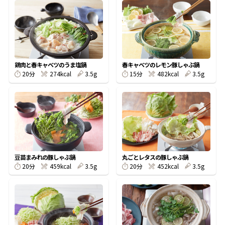
オンラインショップ
汁物レシピ
かつお節・だしをもっと知る
- ヤマキ かつお節プラス®
コミュニティサイト
時短レシピ
ヤマキ かつお節プラス®
Global
採用情報
旨さ、別格。だし屋の鍋
韓福善シリーズ
鶏肉と春キャベツのうま塩鍋
春キャベツのレモン豚しゃぶ鍋
20分
274kcal
3.5g
15分
482kcal
3.5g
おいしいレシピを商品から探す
かつお節・だしを楽しむ
- ジョブリターン制
かつお節レシピ
だしコミュ
めんつゆレシピ
豆苗まみれの豚しゃぶ鍋
丸ごとレタスの豚しゃぶ鍋
20分
459kcal
3.5g
20分
452kcal
3.5g
割烹白だしレシピ
サッと鍋®
楽チン鍋®
レシピ特設サイト