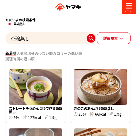
ただいまの検索条件
商品情報
茶碗蒸し
詳細検索
レシピ
ブランド一覧
新着順
人気順
塩分の少ない順
カロリーの低い順
調理時間の短い順
かつお節・だしを楽しむ
おいしいレシピを探す
CM・キャンペーン
おいしいレシピトップ
かつお節・だしを知る
CM
企業・採用情報
主食レシピ
だしの取り方
ヤマキ『めんつゆ』
ヤマキ 割烹白だし
ストレートそうめんつゆで作る茶碗
きのこのあんかけ茶碗蒸し
蒸し
20分
66kcal
1.9g
キャンペーン一覧
企業情報
お問い合わせ
8分
127kcal
1.9g
主菜レシピ
かつお節の削り方
- 百年対話
ヤマキお客様相談室