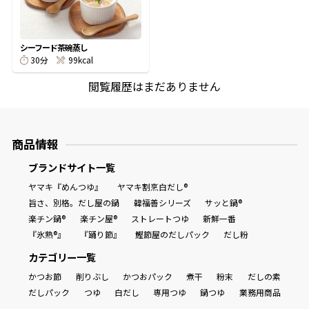
商品情報一覧
シーフード茶碗蒸し
30分
99kcal
閲覧履歴はまだありません
おすすめサイト
新鮮一番
商品情報
氷熟®︎
ブランドサイト一覧
ヤマキ『めんつゆ』
ヤマキ割烹白だし®
旨さ、別格。だし屋の鍋
韓福善シリーズ
サッと鍋®
だしパック
楽チン鍋®
楽チン屋®
ストレートつゆ
新鮮一番
『氷熟®』
『踊り節』
鰹節屋のだしパック
だし粉
カテゴリー一覧
かつお節
削りぶし
かつおパック
煮干
粉末
だしの素
だしパック
つゆ
白だし
専用つゆ
鍋つゆ
業務用商品