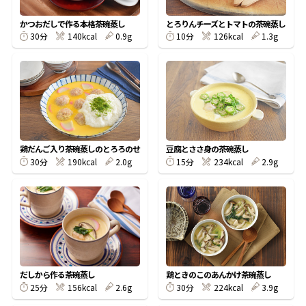
割烹白だしレシピ特集
かつおだしで作る本格茶碗蒸し
とろりんチーズとトマトの茶碗蒸し
30分
140kcal
0.9g
10分
126kcal
1.3g
だし巻き卵特集
楽チン屋®
ストレートつゆ
かつおだしが決め手！簡単茶碗蒸し
鶏だんご入り茶碗蒸しのとろろのせ
豆腐とささ身の茶碗蒸し
30分
190kcal
2.0g
15分
234kcal
2.9g
新鮮一番
『氷熟®』
だしから作る茶碗蒸し
鶏ときのこのあんかけ茶碗蒸し
25分
156kcal
2.6g
30分
224kcal
3.9g