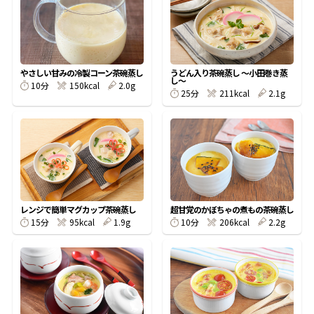
オンラインショップ
汁物レシピ
かつお節・だしをもっと知る
- ヤマキ かつお節プラス®
コミュニティサイト
時短レシピ
ヤマキ かつお節プラス®
やさしい甘みの冷製コーン茶碗蒸し
うどん入り茶碗蒸し 〜小田巻き蒸
Global
し〜
採用情報
10分
150kcal
2.0g
旨さ、別格。だし屋の鍋
韓福善シリーズ
25分
211kcal
2.1g
おいしいレシピを商品から探す
かつお節・だしを楽しむ
- ジョブリターン制
かつお節レシピ
だしコミュ
めんつゆレシピ
レンジで簡単マグカップ茶碗蒸し
超甘党のかぼちゃの煮もの茶碗蒸し
15分
95kcal
1.9g
10分
206kcal
2.2g
割烹白だしレシピ
サッと鍋®
楽チン鍋®
レシピ特設サイト