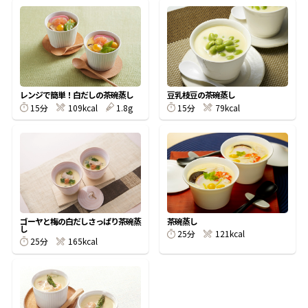
鰹節屋の
『踊り節』
レンジで簡単！白だしの茶碗蒸し
豆乳枝豆の茶碗蒸し
だしパック
15分
109kcal
1.8g
15分
79kcal
ゴーヤと梅の白だしさっぱり茶碗蒸
茶碗蒸し
し
25分
121kcal
25分
165kcal
だし粉