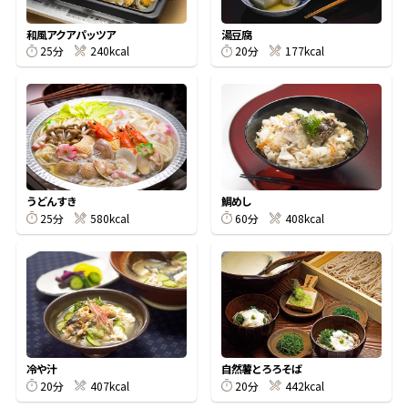
割烹白だしレシピ特集
和風アクアパッツア
湯豆腐
25分
240kcal
20分
177kcal
だし巻き卵特集
楽チン屋®
ストレートつゆ
かつおだしが決め手！簡単茶碗蒸し
うどんすき
鯛めし
25分
580kcal
60分
408kcal
新鮮一番
『氷熟®』
冷や汁
自然薯とろろそば
20分
407kcal
20分
442kcal