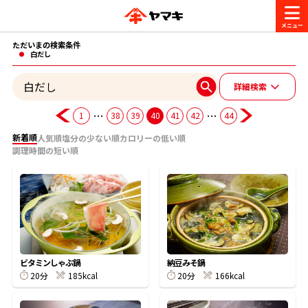
ただいまの検索条件
商品情報
白だし
詳細検索
レシピ
ブランド一覧
…
…
1
38
39
40
41
42
44
かつお節・だしを楽しむ
新着順
人気順
塩分の少ない順
カロリーの低い順
調理時間の短い順
おいしいレシピを探す
CM・キャンペーン
おいしいレシピトップ
かつお節・だしを知る
CM
企業・採用情報
主食レシピ
だしの取り方
ヤマキ『めんつゆ』
ヤマキ 割烹白だし
キャンペーン一覧
企業情報
お問い合わせ
ビタミンしゃぶ鍋
納豆みそ鍋
主菜レシピ
かつお節の削り方
20分
185kcal
20分
166kcal
- 百年対話
ヤマキお客様相談室