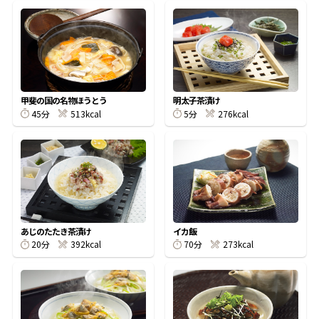
鰹節屋の
『踊り節』
甲斐の国の名物ほうとう
明太子茶漬け
だしパック
45分
513kcal
5分
276kcal
あじのたたき茶漬け
イカ飯
20分
392kcal
70分
273kcal
だし粉