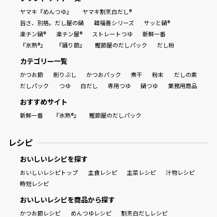
ヤマキ『めんつゆ』
ヤマキ割烹白だし®
旨さ、別格。だし屋の鍋
韓福善シリーズ
サッと鍋®
楽チン鍋®
楽チン屋®
ストレートつゆ
新鮮一番
『氷熟®』
『踊り節』
鰹節屋のだしパック
だし粉
カテゴリー一覧
かつお節
削りぶし
かつおパック
煮干
粉末
だしの素
だしパック
つゆ
白だし
専用つゆ
鍋つゆ
業務用商品
おすすめサイト
新鮮一番
『氷熟®』
鰹節屋のだしパック
レシピ
おいしいレシピを探す
おいしいレシピトップ
主食レシピ
主菜レシピ
汁物レシピ
時短レシピ
おいしいレシピを商品から探す
かつお節レシピ
めんつゆレシピ
割烹白だしレシピ