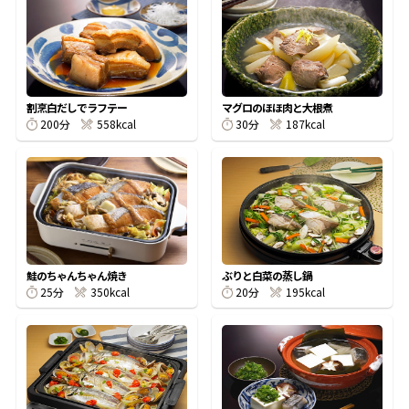
オンラインショップ
汁物レシピ
かつお節・だしをもっと知る
- ヤマキ かつお節プラス®
コミュニティサイト
時短レシピ
ヤマキ かつお節プラス®
Global
採用情報
割烹白だしでラフテー
マグロのほほ肉と大根煮
旨さ、別格。だし屋の鍋
韓福善シリーズ
200分
558kcal
30分
187kcal
おいしいレシピを商品から探す
かつお節・だしを楽しむ
- ジョブリターン制
かつお節レシピ
だしコミュ
めんつゆレシピ
鮭のちゃんちゃん焼き
ぶりと白菜の蒸し鍋
25分
350kcal
20分
195kcal
割烹白だしレシピ
サッと鍋®
楽チン鍋®
レシピ特設サイト