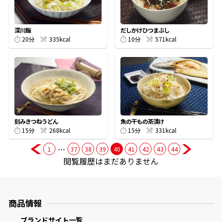
商品情報一覧
深川飯
だしかけひつまぶし
20分
335kcal
10分
571kcal
おすすめサイト
新鮮一番
氷熟®︎
刻みきつねうどん
魚の干もの茶漬け
15分
268kcal
15分
331kcal
…
1
37
38
39
40
41
42
43
44
だしパック
閲覧履歴はまだありません
商品情報
ブランドサイト一覧