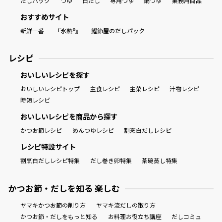
だしパック
つゆ
白だし
専用つゆ
鍋つゆ
業務用商品
おすすめサイト
新鮮一番
『氷熟®』
鰹節屋のだしパック
レシピ
おいしいレシピを探す
おいしいレシピトップ
主食レシピ
主菜レシピ
汁物レシピ
時短レシピ
おいしいレシピを商品から探す
かつお節レシピ
めんつゆレシピ
割烹白だしレシピ
レシピ特設サイト
割烹白だしレシピ特集
だし巻き卵特集
茶碗蒸し特集
かつお節・だしを知る 楽しむ
ヤマキかつお節の削り方
ヤマキ流だしの取り方
かつお節・だしをもっと知る
お料理お役立ち講座
だしコミュ