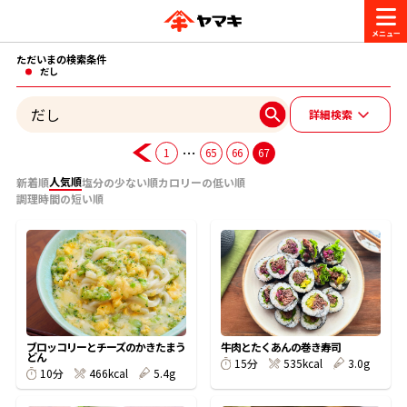
ただいまの検索条件
商品情報
だし
詳細検索
レシピ
ブランド一覧
…
1
65
66
67
かつお節・だしを楽しむ
人気順
新着順
塩分の少ない順
カロリーの低い順
調理時間の短い順
おいしいレシピを探す
CM・キャンペーン
おいしいレシピトップ
かつお節・だしを知る
CM
企業・採用情報
主食レシピ
だしの取り方
ヤマキ『めんつゆ』
ヤマキ 割烹白だし
キャンペーン一覧
企業情報
お問い合わせ
ブロッコリーとチーズのかきたまう
牛肉とたくあんの巻き寿司
どん
主菜レシピ
かつお節の削り方
535kcal
3.0g
15分
466kcal
5.4g
10分
- 百年対話
ヤマキお客様相談室