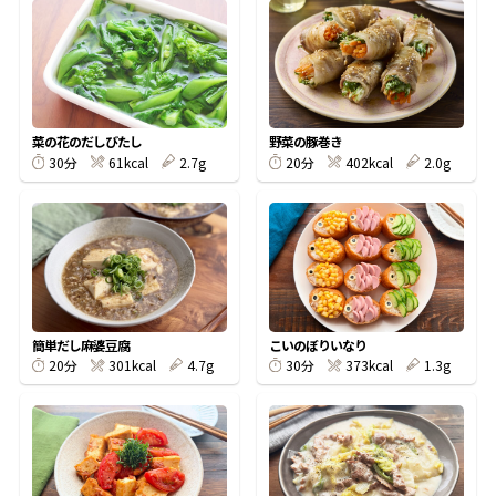
オンラインショップ
汁物レシピ
かつお節・だしをもっと知る
- ヤマキ かつお節プラス®
コミュニティサイト
時短レシピ
ヤマキ かつお節プラス®
Global
採用情報
菜の花のだしびたし
野菜の豚巻き
旨さ、別格。だし屋の鍋
韓福善シリーズ
61kcal
2.7g
402kcal
2.0g
30分
20分
おいしいレシピを商品から探す
かつお節・だしを楽しむ
- ジョブリターン制
かつお節レシピ
だしコミュ
めんつゆレシピ
簡単だし麻婆豆腐
こいのぼりいなり
301kcal
4.7g
373kcal
1.3g
20分
30分
割烹白だしレシピ
サッと鍋®
楽チン鍋®
レシピ特設サイト