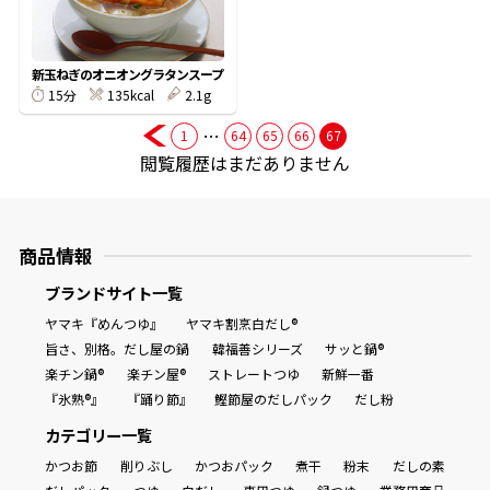
商品情報一覧
新玉ねぎのオニオングラタンスープ
135kcal
2.1g
15分
…
おすすめサイト
1
64
65
66
67
閲覧履歴はまだありません
新鮮一番
商品情報
氷熟®︎
ブランドサイト一覧
ヤマキ『めんつゆ』
ヤマキ割烹白だし®
だしパック
旨さ、別格。だし屋の鍋
韓福善シリーズ
サッと鍋®
楽チン鍋®
楽チン屋®
ストレートつゆ
新鮮一番
『氷熟®』
『踊り節』
鰹節屋のだしパック
だし粉
カテゴリー一覧
かつお節
削りぶし
かつおパック
煮干
粉末
だしの素