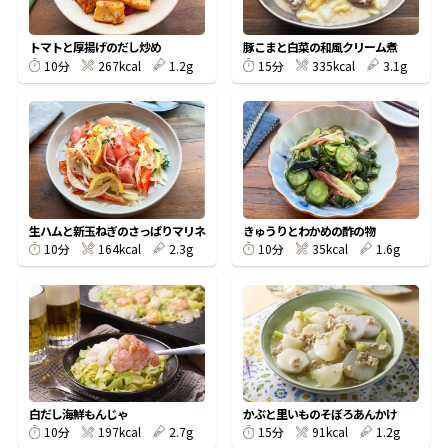
割烹白だしレシピ特集
トマトと厚揚げのだし炒め
豚こまと白菜の和風クリーム煮
267kcal
1.2g
335kcal
3.1g
10分
15分
だし巻き卵特集
楽チン屋®
ストレートつゆ
かつおだしが決め手！簡単茶碗蒸し
生ハムと新玉ねぎのさっぱりマリネ
きゅうりとわかめの酢の物
164kcal
2.3g
35kcal
1.6g
10分
10分
新鮮一番
『氷熟®』
白だし海鮮もんじゃ
かぶと里いものそぼろあんかけ
197kcal
2.7g
91kcal
1.2g
10分
15分