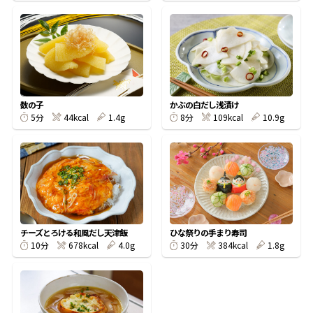
鰹節屋の
『踊り節』
だしパック
数の子
かぶの白だし浅漬け
44kcal
1.4g
109kcal
10.9g
5分
8分
チーズとろける和風だし天津飯
ひな祭りの手まり寿司
678kcal
4.0g
384kcal
1.8g
10分
30分
だし粉