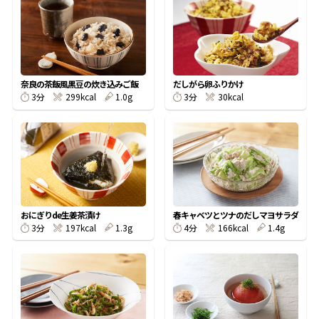
オンラインショップ
汁物レシピ
かつお節・だしをもっと知る
- ヤマキ かつお節プラス®
コミュニティサイト
時短レシピ
ヤマキ かつお節プラス®
Global
採用情報
奈良の茶飯風黒豆の炊き込みご飯
だしがら卵ふりかけ
旨さ、別格。だし屋の鍋
韓福善シリーズ
3分
299kcal
1.0g
3分
30kcal
おいしいレシピを商品から探す
かつお節・だしを楽しむ
- ジョブリターン制
かつお節レシピ
だしコミュ
めんつゆレシピ
おにぎりde生姜茶漬け
春キャベツとツナのだしマヨサラダ
3分
197kcal
1.3g
4分
166kcal
1.4g
割烹白だしレシピ
サッと鍋®
楽チン鍋®
レシピ特設サイト