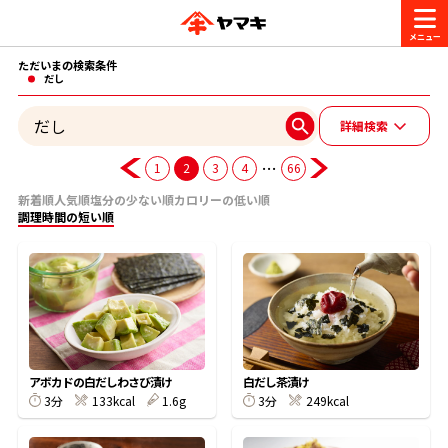
ただいまの検索条件
商品情報
だし
詳細検索
レシピ
ブランド一覧
…
1
2
3
4
66
かつお節・だしを楽しむ
新着順
人気順
塩分の少ない順
カロリーの低い順
調理時間の短い順
おいしいレシピを探す
CM・キャンペーン
おいしいレシピトップ
かつお節・だしを知る
CM
企業・採用情報
主食レシピ
だしの取り方
ヤマキ『めんつゆ』
ヤマキ 割烹白だし
キャンペーン一覧
企業情報
お問い合わせ
アボカドの白だしわさび漬け
白だし茶漬け
主菜レシピ
かつお節の削り方
3分
133kcal
1.6g
3分
249kcal
- 百年対話
ヤマキお客様相談室