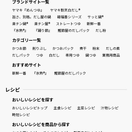
ブランドサイト一覧
ヤマキ『めんつゆ』
ヤマキ割烹白だし®
旨さ、別格。だし屋の鍋
韓福善シリーズ
サッと鍋®
楽チン鍋®
楽チン屋®
ストレートつゆ
新鮮一番
『氷熟®』
『踊り節』
鰹節屋のだしパック
だし粉
カテゴリー一覧
かつお節
削りぶし
かつおパック
煮干
粉末
だしの素
だしパック
つゆ
白だし
専用つゆ
鍋つゆ
業務用商品
おすすめサイト
新鮮一番
『氷熟®』
鰹節屋のだしパック
レシピ
おいしいレシピを探す
おいしいレシピトップ
主食レシピ
主菜レシピ
汁物レシピ
時短レシピ
おいしいレシピを商品から探す