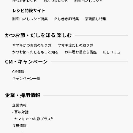
かつお節レシピ
めんつゆレシピ
割烹白だしレシピ
レシピ特設サイト
割烹白だしレシピ特集
だし巻き卵特集
茶碗蒸し特集
かつお節・だしを知る 楽しむ
ヤマキかつお節の削り方
ヤマキ流だしの取り方
かつお節・だしをもっと知る
お料理お役立ち講座
だしコミュ
CM・キャンペーン
CM情報
キャンペーン一覧
企業・採用情報
企業情報
- 百年対話
- ヤマキ かつお節プラス®
採用情報