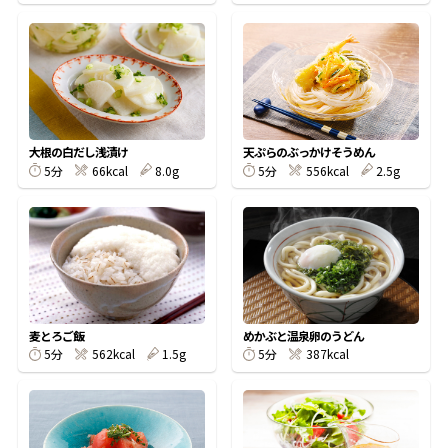
鰹節屋の
『踊り節』
だしパック
大根の白だし浅漬け
天ぷらのぶっかけそうめん
5分
66kcal
8.0g
5分
556kcal
2.5g
麦とろご飯
めかぶと温泉卵のうどん
5分
562kcal
1.5g
5分
387kcal
だし粉