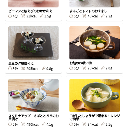
割烹白だしレシピ特集
ピーマンと桜えびのおかか和え
まるごとトマトのおすまし
4分
31kcal
1.5g
5分
45kcal
2.3g
だし巻き卵特集
楽チン屋®
ストレートつゆ
かつおだしが決め手！簡単茶碗蒸し
お麩のお吸い物
黒豆の洋風白和え
5分
25kcal
2.0g
5分
205kcal
0.8g
新鮮一番
『氷熟®』
スタミナアップ！さばととろろのお
白だしとしょうがで温まる！レンジ
茶漬け
で簡単 ..
5分
490kcal
4.1g
5分
94kcal
2.1g