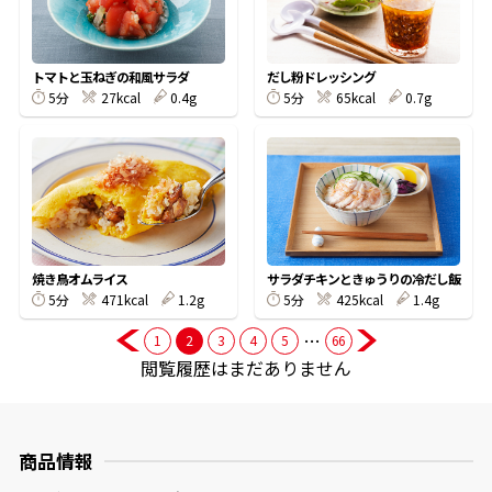
商品情報一覧
トマトと玉ねぎの和風サラダ
だし粉ドレッシング
5分
27kcal
0.4g
5分
65kcal
0.7g
おすすめサイト
新鮮一番
氷熟®︎
焼き鳥オムライス
サラダチキンときゅうりの冷だし飯
5分
471kcal
1.2g
5分
425kcal
1.4g
だしパック
…
1
2
3
4
5
66
閲覧履歴はまだありません
商品情報