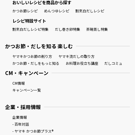
おいしいレシピを商品から探す
かつお節レシピ
めんつゆレシピ
割烹白だしレシピ
レシピ特設サイト
割烹白だしレシピ特集
だし巻き卵特集
茶碗蒸し特集
かつお節・だしを知る 楽しむ
ヤマキかつお節の削り方
ヤマキ流だしの取り方
かつお節・だしをもっと知る
お料理お役立ち講座
だしコミュ
CM・キャンペーン
CM情報
キャンペーン一覧
企業・採用情報
企業情報
- 百年対話
- ヤマキ かつお節プラス®