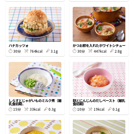
鰹節屋の
『踊り節』
だしパック
ハナカッツォ
かつお節を入れたホワイトシチュー
30分
764kcal
3.1g
30分
447kcal
2.8g
しらすとじゃがいものミルク煮（離
麩とにんじんのだしペースト（離乳
乳食初期..
食初期）
15分
33kcal
0.3g
10分
19kcal
0.1g
だし粉