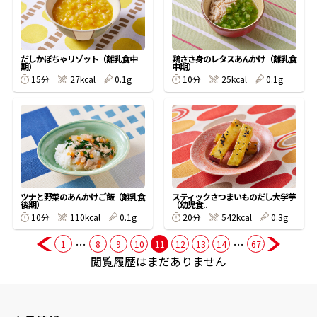
商品情報一覧
だしかぼちゃリゾット（離乳食中
鶏ささ身のレタスあんかけ（離乳食
期）
中期）
15分
27kcal
0.1g
10分
25kcal
0.1g
おすすめサイト
新鮮一番
氷熟®︎
ツナと野菜のあんかけご飯（離乳食
スティックさつまいものだし大学芋
後期）
（幼児食..
だしパック
10分
110kcal
0.1g
20分
542kcal
0.3g
…
…
1
8
9
10
11
12
13
14
67
閲覧履歴はまだありません