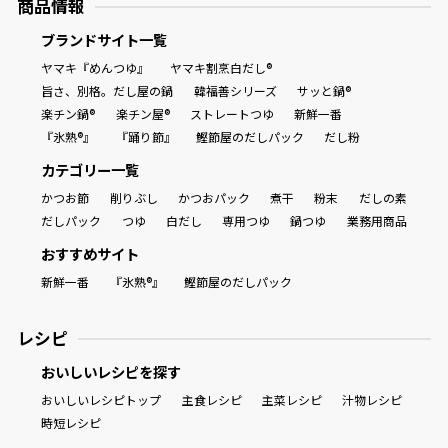
商品情報
ブランドサイト一覧
ヤマキ『めんつゆ』
ヤマキ割烹白だし®
旨さ、別格。だし屋の鍋
韓福善シリーズ
サッと鍋®
楽チン鍋®
楽チン屋®
ストレートつゆ
新鮮一番
『氷熟®』
『踊り節』
鰹節屋のだしパック
だし粉
カテゴリー一覧
かつお節
削りぶし
かつおパック
煮干
粉末
だしの素
だしパック
つゆ
白だし
専用つゆ
鍋つゆ
業務用商品
おすすめサイト
新鮮一番
『氷熟®』
鰹節屋のだしパック
レシピ
おいしいレシピを探す
おいしいレシピトップ
主食レシピ
主菜レシピ
汁物レシピ
時短レシピ