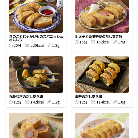
オンラインショップ
汁物レシピ
かつお節・だしをもっと知る
- ヤマキ かつお節プラス®
コミュニティサイト
時短レシピ
ヤマキ かつお節プラス®
Global
採用情報
きのことじゃがいものスパニッシュ
明太子と香味野菜のだし巻き卵
旨さ、別格。だし屋の鍋
韓福善シリーズ
オムレツ..
15分
162kcal
1.9g
20分
220kcal
1.3g
おいしいレシピを商品から探す
かつお節・だしを楽しむ
- ジョブリターン制
かつお節レシピ
だしコミュ
めんつゆレシピ
九条ねぎのだし巻き卵
海苔のだし巻き卵
12分
142kcal
1.2g
12分
114kcal
1.0g
割烹白だしレシピ
サッと鍋®
楽チン鍋®
レシピ特設サイト