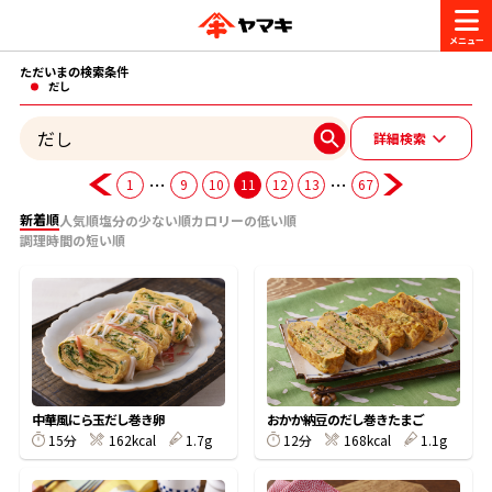
ただいまの検索条件
商品情報
だし
詳細検索
レシピ
ブランド一覧
…
…
1
9
10
11
12
13
67
かつお節・だしを楽しむ
新着順
人気順
塩分の少ない順
カロリーの低い順
調理時間の短い順
おいしいレシピを探す
CM・キャンペーン
おいしいレシピトップ
かつお節・だしを知る
CM
企業・採用情報
主食レシピ
だしの取り方
ヤマキ『めんつゆ』
ヤマキ 割烹白だし
キャンペーン一覧
企業情報
お問い合わせ
中華風にら玉だし巻き卵
おかか納豆のだし巻きたまご
主菜レシピ
かつお節の削り方
15分
162kcal
1.7g
12分
168kcal
1.1g
- 百年対話
ヤマキお客様相談室