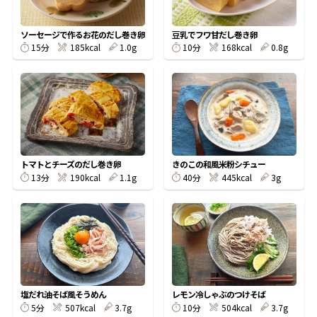
割烹白だしレシピ特集
ソーセージで作るお花のだし巻き卵
豆乳でフワ甘だし巻き卵
15分
185kcal
1.0g
10分
168kcal
0.8g
だし巻き卵特集
楽チン屋®
ストレートつゆ
かつおだしが決め手！簡単茶碗蒸し
トマトとチーズのだし巻き卵
きのこの和風米粉シチュー
13分
190kcal
1.1g
40分
445kcal
3g
新鮮一番
『氷熟®』
塩だれ油そば風そうめん
レモン冷しゃぶのつけそば
5分
507kcal
3.7g
10分
504kcal
3.7g