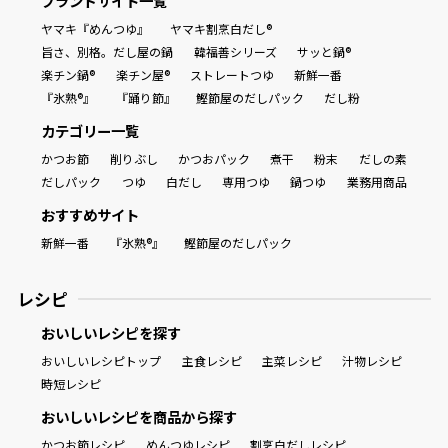
ブランドサイト一覧
ヤマキ『めんつゆ』
ヤマキ割烹白だし®
旨さ、別格。だし屋の鍋
韓福善シリーズ
サッと鍋®
楽チン鍋®
楽チン屋®
ストレートつゆ
新鮮一番
『氷熟®』
『踊り節』
鰹節屋のだしパック
だし粉
カテゴリー一覧
かつお節
削りぶし
かつおパック
煮干
粉末
だしの素
だしパック
つゆ
白だし
専用つゆ
鍋つゆ
業務用商品
おすすめサイト
新鮮一番
『氷熟®』
鰹節屋のだしパック
レシピ
おいしいレシピを探す
おいしいレシピトップ
主食レシピ
主菜レシピ
汁物レシピ
時短レシピ
おいしいレシピを商品から探す
かつお節レシピ
めんつゆレシピ
割烹白だしレシピ