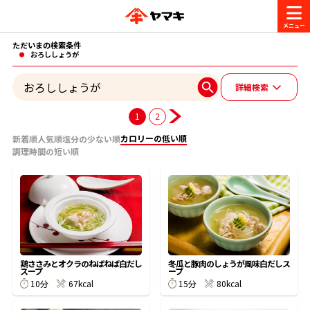
ただいまの検索条件
商品情報
おろししょうが
詳細検索
レシピ
ブランド一覧
1
2
かつお節・だしを楽しむ
カロリーの低い順
新着順
人気順
塩分の少ない順
調理時間の短い順
おいしいレシピを探す
CM・キャンペーン
おいしいレシピトップ
かつお節・だしを知る
CM
企業・採用情報
主食レシピ
だしの取り方
ヤマキ『めんつゆ』
ヤマキ 割烹白だし
キャンペーン一覧
企業情報
鶏ささみとオクラのねばねば白だし
冬瓜と豚肉のしょうが風味白だしス
お問い合わせ
スープ
ープ
主菜レシピ
かつお節の削り方
10分
67kcal
15分
80kcal
- 百年対話
ヤマキお客様相談室