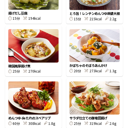
割烹白だしレシピ特集
揚げだし豆腐
とろ旨！レンチンめんつゆ麻婆大根
15分
194kcal
15分
215kcal
2.2g
だし巻き卵特集
楽チン屋®
ストレートつゆ
かつおだしが決め手！簡単茶碗蒸し
かぼちゃのそぼろあんかけ
韓国風厚揚げ煮
20分
273kcal
1.3g
25分
270kcal
新鮮一番
『氷熟®』
めんつゆ de たれのスペアリブ
サラダ仕立ての豚竜田揚げ
60分
308kcal
1.8g
25分
319kcal
2.6g