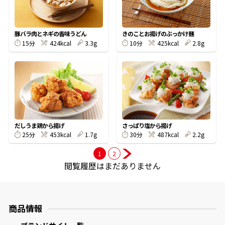
商品情報一覧
豚バラ肉とネギの香味うどん
きのことお揚げのぶっかけ麺
15分
424kcal
3.3g
10分
425kcal
2.8g
おすすめサイト
新鮮一番
氷熟®︎
だしうま鶏から揚げ
さっぱり塩から揚げ
25分
453kcal
1.7g
30分
487kcal
2.2g
だしパック
1
2
閲覧履歴はまだありません
商品情報