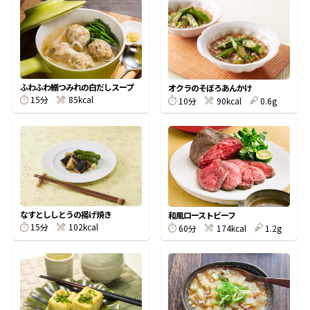
オンラインショップ
汁物レシピ
かつお節・だしをもっと知る
- ヤマキ かつお節プラス®
コミュニティサイト
時短レシピ
ヤマキ かつお節プラス®
Global
採用情報
ふわふわ鰯つみれの白だしスープ
オクラのそぼろあんかけ
旨さ、別格。だし屋の鍋
韓福善シリーズ
15分
85kcal
10分
90kcal
0.6g
おいしいレシピを商品から探す
かつお節・だしを楽しむ
- ジョブリターン制
かつお節レシピ
だしコミュ
めんつゆレシピ
なすとししとうの揚げ焼き
和風ローストビーフ
15分
102kcal
60分
174kcal
1.2g
割烹白だしレシピ
サッと鍋®
楽チン鍋®
レシピ特設サイト