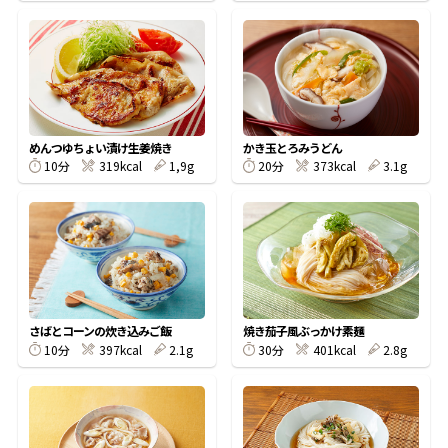
鰹節屋の
『踊り節』
だしパック
めんつゆちょい漬け生姜焼き
かき玉とろみうどん
10分
319kcal
1,9g
20分
373kcal
3.1g
さばとコーンの炊き込みご飯
焼き茄子風ぶっかけ素麺
10分
397kcal
2.1g
30分
401kcal
2.8g
だし粉