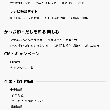
かつお節レシピ
めんつゆレシピ
割烹白だしレシピ
レシピ特設サイト
割烹白だしレシピ特集
だし巻き卵特集
茶碗蒸し特集
かつお節・だしを知る 楽しむ
ヤマキかつお節の削り方
ヤマキ流だしの取り方
かつお節・だしをもっと知る
お料理お役立ち講座
だしコミュ
CM・キャンペーン
CM情報
キャンペーン一覧
企業・採用情報
企業情報
- 百年対話
- ヤマキ かつお節プラス®
採用情報