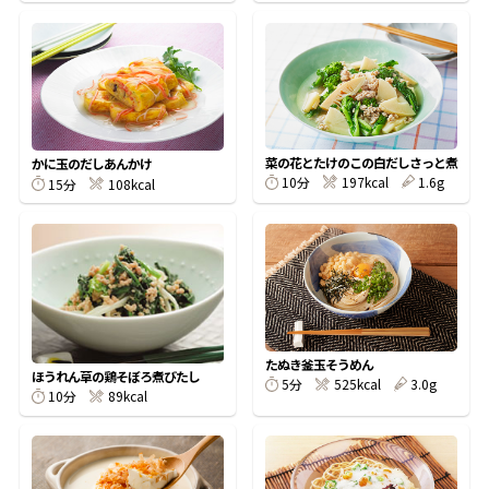
鰹節屋の
『踊り節』
だしパック
菜の花とたけのこの白だしさっと煮
かに玉のだしあんかけ
10分
197kcal
1.6g
15分
108kcal
たぬき釜玉そうめん
ほうれん草の鶏そぼろ煮びたし
5分
525kcal
3.0g
10分
89kcal
だし粉