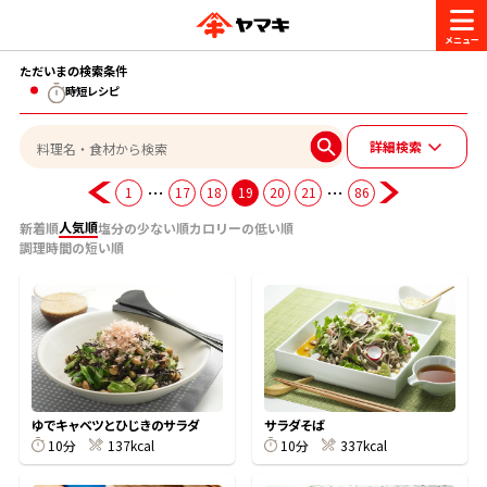
ただいまの検索条件
商品情報
時短レシピ
詳細検索
レシピ
ブランド一覧
…
…
1
17
18
19
20
21
86
かつお節・だしを楽しむ
人気順
新着順
塩分の少ない順
カロリーの低い順
おいしいレシピを探す
調理時間の短い順
CM・キャンペーン
おいしいレシピトップ
かつお節・だしを知る
CM
企業・採用情報
主食レシピ
だしの取り方
ヤマキ『めんつゆ』
ヤマキ 割烹白だし
キャンペーン一覧
企業情報
お問い合わせ
ゆでキャベツとひじきのサラダ
サラダそば
主菜レシピ
かつお節の削り方
10分
137kcal
10分
337kcal
- 百年対話
ヤマキお客様相談室