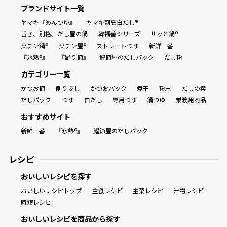
ブランドサイト一覧
ヤマキ『めんつゆ』
ヤマキ割烹白だし®
旨さ、別格。だし屋の鍋
韓福善シリーズ
サッと鍋®
楽チン鍋®
楽チン屋®
ストレートつゆ
新鮮一番
『氷熟®』
『踊り節』
鰹節屋のだしパック
だし粉
カテゴリー一覧
かつお節
削りぶし
かつおパック
煮干
粉末
だしの素
だしパック
つゆ
白だし
専用つゆ
鍋つゆ
業務用商品
おすすめサイト
新鮮一番
『氷熟®』
鰹節屋のだしパック
レシピ
おいしいレシピを探す
おいしいレシピトップ
主食レシピ
主菜レシピ
汁物レシピ
時短レシピ
おいしいレシピを商品から探す