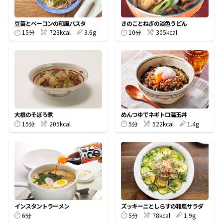
割烹白だしレシピ特集
豆苗とベーコンの和風パスタ
きのことねぎの淡色うどん
15分
723kcal
3.6g
10分
305kcal
だし巻き卵特集
楽チン屋®
ストレートつゆ
かつおだしが決め手！簡単茶碗蒸し
大根のそぼろ煮
めんつゆでネギトロ温玉丼
15分
205kcal
5分
522kcal
1.4g
新鮮一番
『氷熟®』
インスタントラーメン
ズッキーニとしらすの和風サラダ
6分
5分
78kcal
1.9g