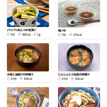
オンラインショップ
汁物レシピ
かつお節・だしをもっと知る
- ヤマキ かつお節プラス®
コミュニティサイト
時短レシピ
ヤマキ かつお節プラス®
Global
採用情報
パリパリめんつゆ浅漬け
梅つゆ
旨さ、別格。だし屋の鍋
韓福善シリーズ
5分
48kcal
1g
3分
47kcal
おいしいレシピを商品から探す
かつお節・だしを楽しむ
- ジョブリターン制
かつお節レシピ
だしコミュ
めんつゆレシピ
大根と油揚げの味噌汁
にんじんと小松菜の味噌汁
10分
45kcal
10分
36kcal
割烹白だしレシピ
サッと鍋®
楽チン鍋®
レシピ特設サイト