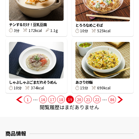
商品情報一覧
チンするだけ！豆乳豆腐
とろろなめこそば
3分
172kcal
1.1g
10分
525kcal
おすすめサイト
新鮮一番
氷熟®︎
しゃぶしゃぶごまだれそうめん
あさり炒飯
10分
374kcal
15分
690kcal
だしパック
…
…
1
16
17
18
19
20
21
22
86
閲覧履歴はまだありません
商品情報