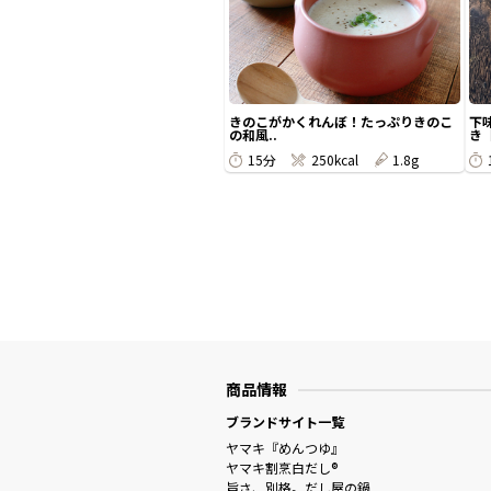
きのこがかくれんぼ！たっぷりきのこ
下
の和風..
き【
15分
250kcal
1.8g
商品情報
ブランドサイト一覧
ヤマキ『めんつゆ』
ヤマキ割烹白だし®
旨さ、別格。だし屋の鍋