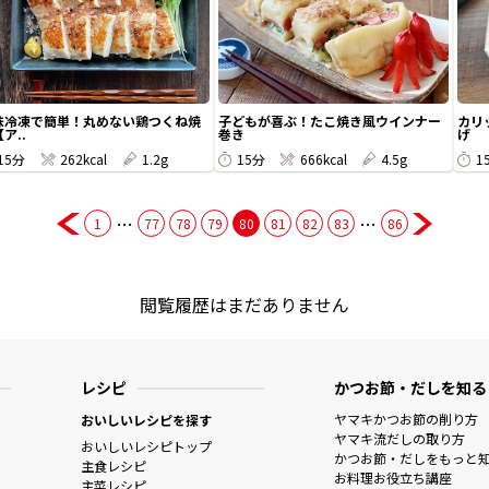
味冷凍で簡単！丸めない鶏つくね焼
子どもが喜ぶ！たこ焼き風ウインナー
カリ
ア..
巻き
げ
15分
262kcal
1.2g
15分
666kcal
4.5g
1
…
…
1
77
78
79
80
81
82
83
86
閲覧履歴はまだありません
レシピ
かつお節・だしを知る
ヤマキかつお節の削り方
おいしいレシピを探す
ヤマキ流だしの取り方
おいしいレシピトップ
かつお節・だしをもっと
主食レシピ
お料理お役立ち講座
主菜レシピ