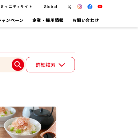
コミュニティサイト
Global
キャンペーン
企業・採用情報
お問い合わせ
報
かつお節・だしを楽しむ
楽チン鍋®
楽チン屋®
詳細検索
つゆ
ヤマキの
割烹白だし
だし粉
報
一覧はこちら
リターン制
し
専用調味料
鍋つゆ
業務用商品