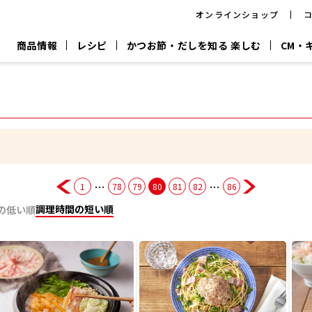
オンラインショップ
商品情報
レシピ
かつお節・だしを知る 楽しむ
CM・
CM
おいしいレシピを商品から探す
キャンペーン
採用情
P
旨さ、別格。
韓福善シリーズ
サッと鍋®
だし屋の鍋
主菜レシピ
百年対話
時短レシピ
ヤマキの削り節
ヤマキのめん
鰹節屋の
『氷熟®』
『踊り節』
だしパック
流だしの取り方
…
…
1
78
79
80
81
82
86
ヤマキ かつお節プラス®
CM情報
キャンペーン一覧
採用情
調理時間の短い順
の低い順
ジョブ
煮干
粉末
だしパック
つゆ
白だ
だしの素