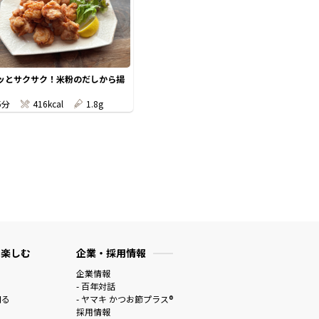
ッとサクサク！米粉のだしから揚
5分
416kcal
1.8g
 楽しむ
企業・採用情報
企業情報
- 百年対話
知る
- ヤマキ かつお節プラス®
採用情報