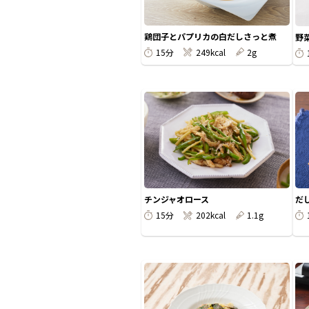
鶏団子とパプリカの白だしさっと煮
野
15分
249kcal
2g
チンジャオロース
だ
15分
202kcal
1.1g