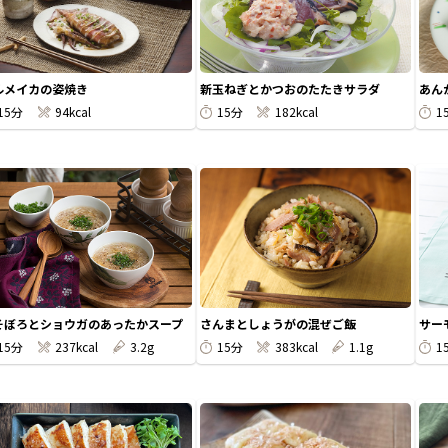
ルメイカの姿焼き
新玉ねぎとかつおのたたきサラダ
あん
15分
94kcal
15分
182kcal
1
そぼろとショウガのあったかスープ
さんまとしょうがの混ぜご飯
サー
15分
237kcal
3.2g
15分
383kcal
1.1g
1