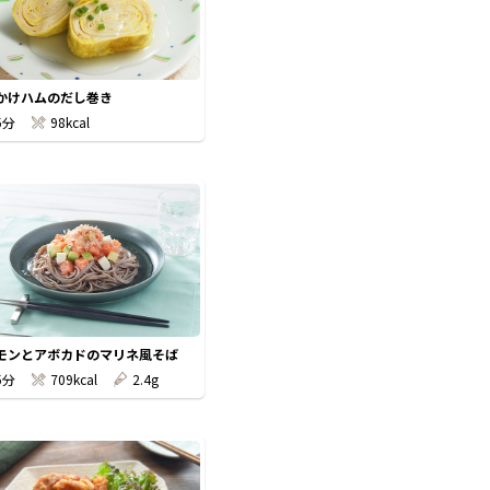
かけハムのだし巻き
5分
98kcal
モンとアボカドのマリネ風そば
5分
709kcal
2.4g