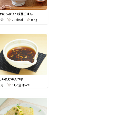
かたっぷり！枝豆ごはん
5分
296kcal
0.5g
しいたけめんつゆ
5分
91／全体kcal