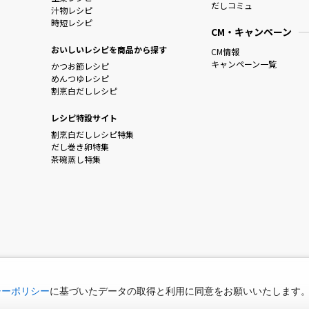
だしコミュ
汁物レシピ
時短レシピ
CM・キャンペーン
おいしいレシピを商品から探す
CM情報
キャンペーン一覧
かつお節レシピ
めんつゆレシピ
割烹白だしレシピ
レシピ特設サイト
割烹白だしレシピ特集
だし巻き卵特集
茶碗蒸し特集
シーポリシー
に基づいたデータの取得と利用に同意をお願いいたします