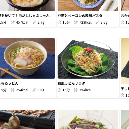
菜を巻いて！白だししゃぶしゃぶ
豆苗とベーコンの和風パスタ
おか
15分
457kcal
2.7g
15分
723kcal
3.6g
1
し香るうどん
和風うどんサラダ
干し
15分
254kcal
3.6g
15分
394kcal
1