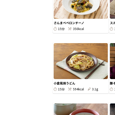
さんまペペロンチーノ
ス
15分
350kcal
小倉風焼うどん
豚
15分
594kcal
3.1g