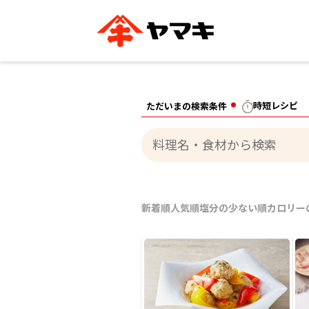
ブランドサイト別
かつお節・だしを知る
おいしいレシピを探す
企業情報
おいしいレシピTO
時短レシピ
ただいまの検索条件
ヤマキ
ヤマキ
『めんつゆ』
割烹白だし®
主食レシピ
汁物レシピ
ストレート
新鮮一番
つゆ
レシピ特設サイト
ヤマキかつお節の削り方
ヤマキ
企業情報
カテゴリー別
新着順
人気順
塩分の少ない順
カロリー
削りぶし
かつおパック
かつお節