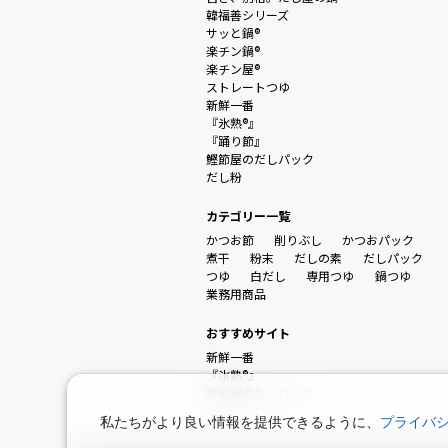
韓福善シリーズ
サッと鍋®
楽チン鍋®
楽チン屋®
ストレートつゆ
新鮮一番
『氷熟®』
『踊り節』
鰹節屋のだしパック
だし粉
カテゴリー一覧
かつお節
削りぶし
かつおパック
煮干
粉末
だしの素
だしパック
つゆ
白だし
専用つゆ
鍋つゆ
業務用商品
おすすめサイト
新鮮一番
『氷熟®』
鰹節屋のだしパック
私たちがより良い情報を提供できるように、
プライバ