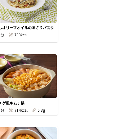
しオリーブオイルのあさりパスタ
5分
703kcal
チゲ風キムチ鍋
5分
714kcal
5.3g