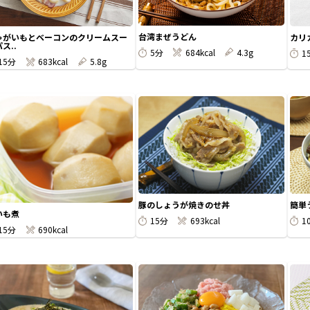
台湾まぜうどん
ゃがいもとベーコンのクリームスー
カリ
ス..
5分
684kcal
4.3g
1
15分
683kcal
5.8g
豚のしょうが焼きのせ丼
簡単
いも煮
15分
693kcal
1
15分
690kcal