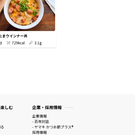
たまウインナー丼
分
729kcal
3.1g
 楽しむ
企業・採用情報
企業情報
- 百年対話
知る
- ヤマキ かつお節プラス®
採用情報