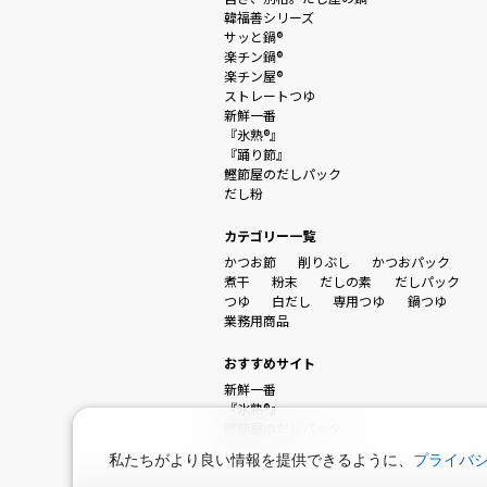
韓福善シリーズ
サッと鍋®
楽チン鍋®
楽チン屋®
ストレートつゆ
新鮮一番
『氷熟®』
『踊り節』
鰹節屋のだしパック
だし粉
カテゴリー一覧
かつお節
削りぶし
かつおパック
煮干
粉末
だしの素
だしパック
つゆ
白だし
専用つゆ
鍋つゆ
業務用商品
おすすめサイト
新鮮一番
『氷熟®』
鰹節屋のだしパック
私たちがより良い情報を提供できるように、
プライバ