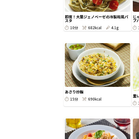
即席！大葉ジェノベーゼの冷製和風パ
じ
スタ
プパ
10分
682kcal
4.1g
あさり炒飯
里
15分
690kcal