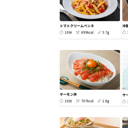
トマトクリームペンネ
冷
10分
699kcal
5.7g
サーモン丼
サ
10分
707kcal
1.8g