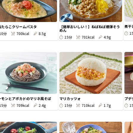
煮干
製たらこクリームパスタ
【簡単おいしい！】ねばねば爆弾そう
めん
1
10分
700kcal
8.5g
15分
701kcal
4.9g
ーモンとアボカドのマリネ風そば
マリカッツォ
プデ
15分
709kcal
2.4g
15分
710kcal
1.7g
1