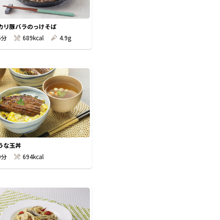
カリ豚バラのっけそば
5分
689kcal
4.9g
うな玉丼
0分
694kcal