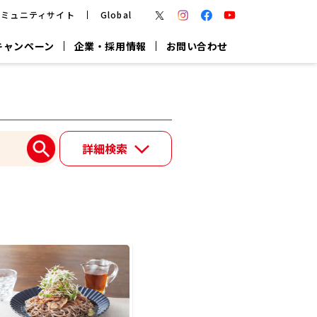
コミュニティサイト
Global
キャンペーン
企業・採用情報
お問い合わせ
報
かつお節・だしを楽しむ
楽チン鍋®
楽チン屋®
詳細検索
つゆ
ヤマキの
割烹白だし
だし粉
報
一覧はこちら
リターン制
し
専用調味料
鍋つゆ
業務用商品