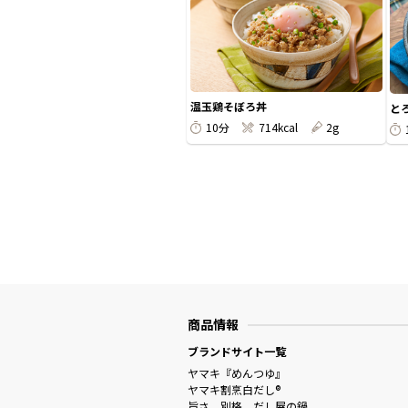
温玉鶏そぼろ丼
と
10分
714kcal
2g
商品情報
ブランドサイト一覧
ヤマキ『めんつゆ』
ヤマキ割烹白だし®
旨さ、別格。だし屋の鍋