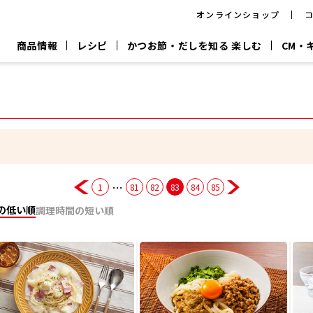
オンラインショップ
商品情報
レシピ
かつお節・だしを知る 楽しむ
CM・
CM
おいしいレシピを商品から探す
キャンペーン
採用情
P
旨さ、別格。
韓福善シリーズ
サッと鍋®
だし屋の鍋
主菜レシピ
百年対話
時短レシピ
ヤマキの削り節
ヤマキのめん
鰹節屋の
『氷熟®』
『踊り節』
だしパック
流だしの取り方
…
1
81
82
83
84
85
ヤマキ かつお節プラス®
CM情報
キャンペーン一覧
採用情
の低い順
調理時間の短い順
ジョブ
煮干
粉末
だしパック
つゆ
白だ
だしの素