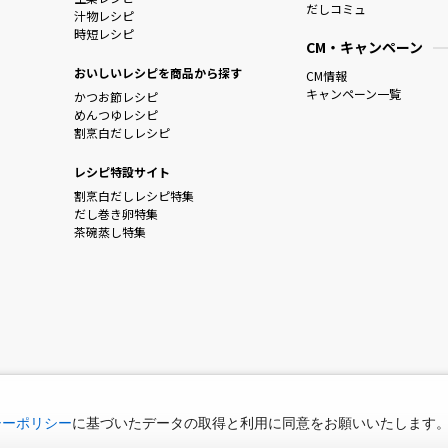
だしコミュ
汁物レシピ
時短レシピ
CM・キャンペーン
おいしいレシピを商品から探す
CM情報
キャンペーン一覧
かつお節レシピ
めんつゆレシピ
割烹白だしレシピ
レシピ特設サイト
割烹白だしレシピ特集
だし巻き卵特集
茶碗蒸し特集
シーポリシー
に基づいたデータの取得と利用に同意をお願いいたします