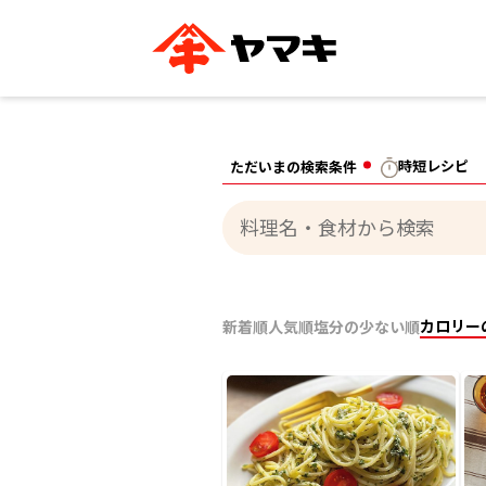
ブランドサイト別
かつお節・だしを知る
おいしいレシピを探す
企業情報
おいしいレシピTO
時短レシピ
ただいまの検索条件
ヤマキ
ヤマキ
『めんつゆ』
割烹白だし®
主食レシピ
汁物レシピ
ストレート
新鮮一番
つゆ
レシピ特設サイト
ヤマキかつお節の削り方
ヤマキ
企業情報
カテゴリー別
カロリー
新着順
人気順
塩分の少ない順
削りぶし
かつおパック
かつお節