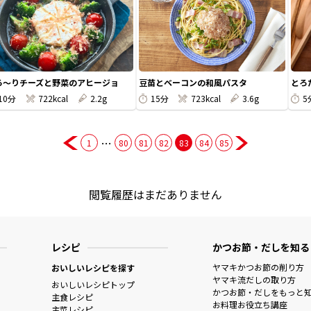
ろ～りチーズと野菜のアヒージョ
豆苗とベーコンの和風パスタ
とろ
10分
722kcal
2.2g
15分
723kcal
3.6g
5
…
1
80
81
82
83
84
85
閲覧履歴はまだありません
レシピ
かつお節・だしを知る
ヤマキかつお節の削り方
おいしいレシピを探す
ヤマキ流だしの取り方
おいしいレシピトップ
かつお節・だしをもっと
主食レシピ
お料理お役立ち講座
主菜レシピ