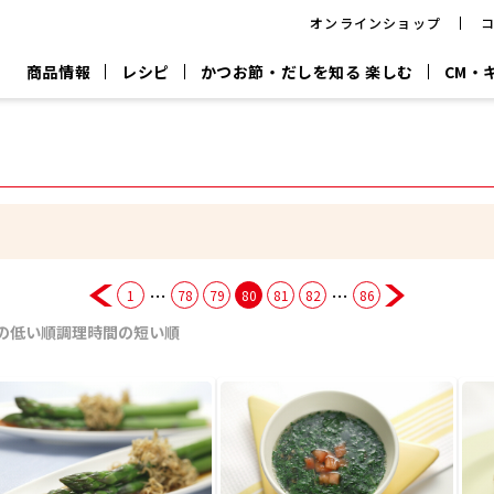
オンラインショップ
商品情報
レシピ
かつお節・だしを知る 楽しむ
CM・
CM
おいしいレシピを商品から探す
キャンペーン
採用情
P
旨さ、別格。
韓福善シリーズ
サッと鍋®
だし屋の鍋
主菜レシピ
百年対話
時短レシピ
ヤマキの削り節
ヤマキのめん
鰹節屋の
『氷熟®』
『踊り節』
だしパック
流だしの取り方
…
…
1
78
79
80
81
82
86
ヤマキ かつお節プラス®
CM情報
キャンペーン一覧
採用情
の低い順
調理時間の短い順
ジョブ
煮干
粉末
だしパック
つゆ
白だ
だしの素