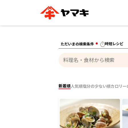
ブランドサイト別
かつお節・だしを知る
おいしいレシピを探す
企業情報
おいしいレシピTO
時短レシピ
ただいまの検索条件
ヤマキ
ヤマキ
『めんつゆ』
割烹白だし®
主食レシピ
汁物レシピ
ストレート
新鮮一番
つゆ
レシピ特設サイト
ヤマキかつお節の削り方
ヤマキ
企業情報
カテゴリー別
新着順
人気順
塩分の少ない順
カロリー
削りぶし
かつおパック
かつお節