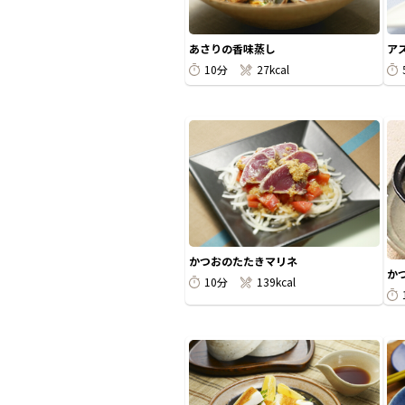
あさりの香味蒸し
ア
10分
27kcal
かつおのたたきマリネ
か
10分
139kcal