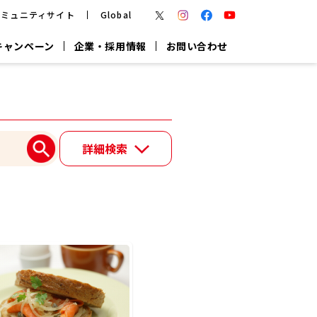
コミュニティサイト
Global
キャンペーン
企業・採用情報
お問い合わせ
報
かつお節・だしを楽しむ
楽チン鍋®
楽チン屋®
詳細検索
つゆ
ヤマキの
割烹白だし
だし粉
報
一覧はこちら
リターン制
し
専用調味料
鍋つゆ
業務用商品