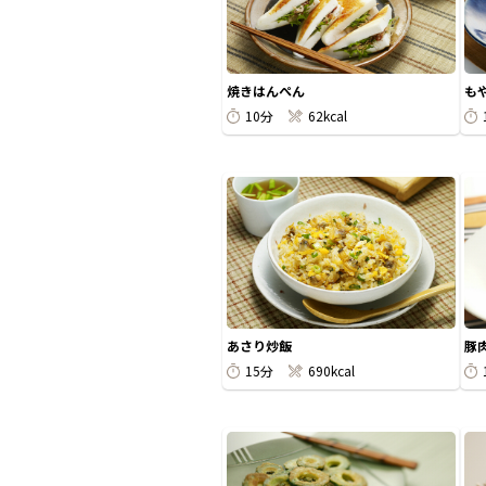
焼きはんぺん
も
10分
62kcal
あさり炒飯
豚
15分
690kcal