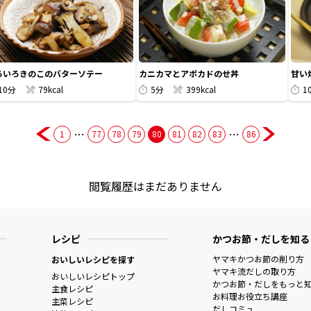
ろいろきのこのバターソテー
カニカマとアボカドのせ丼
甘い
10分
79kcal
5分
399kcal
1
…
…
1
77
78
79
80
81
82
83
86
閲覧履歴はまだありません
レシピ
かつお節・だしを知る
ヤマキかつお節の削り方
おいしいレシピを探す
ヤマキ流だしの取り方
おいしいレシピトップ
かつお節・だしをもっと
主食レシピ
お料理お役立ち講座
主菜レシピ
だしコミュ