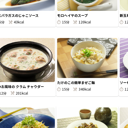
スパラガスのじゃこソース
モロヘイヤのスープ
新玉
5分
43kcal
15分
120kcal
1
たけのこの簡単まぜご飯
ソー
つお風味の クラム チャウダー
15分
340kcal
1
12分
201kcal