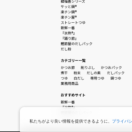
韓福善シリーズ
サッと鍋®
楽チン鍋®
楽チン屋®
ストレートつゆ
新鮮一番
『氷熟®』
『踊り節』
鰹節屋のだしパック
だし粉
カテゴリー一覧
かつお節
削りぶし
かつおパック
煮干
粉末
だしの素
だしパック
つゆ
白だし
専用つゆ
鍋つゆ
業務用商品
おすすめサイト
新鮮一番
『氷熟®』
鰹節屋のだしパック
私たちがより良い情報を提供できるように、
プライバ