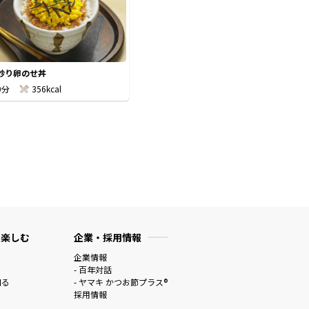
炒り卵のせ丼
0分
356kcal
 楽しむ
企業・採用情報
企業情報
- 百年対話
知る
- ヤマキ かつお節プラス®
採用情報