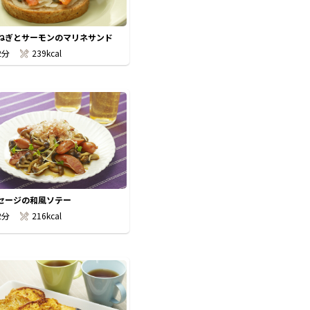
ねぎとサーモンのマリネサンド
2分
239kcal
セージの和風ソテー
2分
216kcal