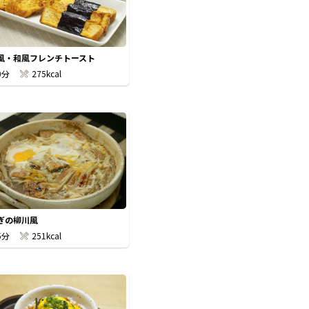
風・和風フレンチトースト
0分
275kcal
ぎの柳川風
5分
251kcal