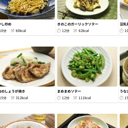
やし炒め
きのこのガーリックソテー
豆乳
10分
60kcal
12分
62kcal
1
肉のしょうが焼き
まめまめソテー
うな
15分
312kcal
12分
111kcal
1