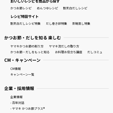
おいしいレシピを商品から探す
かつお節レシピ
めんつゆレシピ
割烹白だしレシピ
レシピ特設サイト
割烹白だしレシピ特集
だし巻き卵特集
茶碗蒸し特集
かつお節・だしを知る 楽しむ
ヤマキかつお節の削り方
ヤマキ流だしの取り方
かつお節・だしをもっと知る
お料理お役立ち講座
だしコミュ
CM・キャンペーン
CM情報
キャンペーン一覧
企業・採用情報
企業情報
- 百年対話
- ヤマキ かつお節プラス®