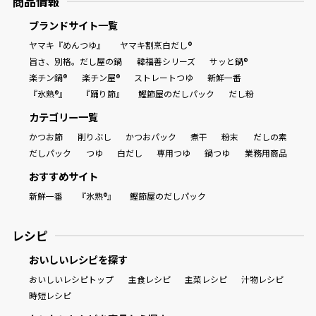
商品情報
ブランドサイト一覧
ヤマキ『めんつゆ』
ヤマキ割烹白だし®
旨さ、別格。だし屋の鍋
韓福善シリーズ
サッと鍋®
楽チン鍋®
楽チン屋®
ストレートつゆ
新鮮一番
『氷熟®』
『踊り節』
鰹節屋のだしパック
だし粉
カテゴリー一覧
かつお節
削りぶし
かつおパック
煮干
粉末
だしの素
だしパック
つゆ
白だし
専用つゆ
鍋つゆ
業務用商品
おすすめサイト
新鮮一番
『氷熟®』
鰹節屋のだしパック
レシピ
おいしいレシピを探す
おいしいレシピトップ
主食レシピ
主菜レシピ
汁物レシピ
時短レシピ