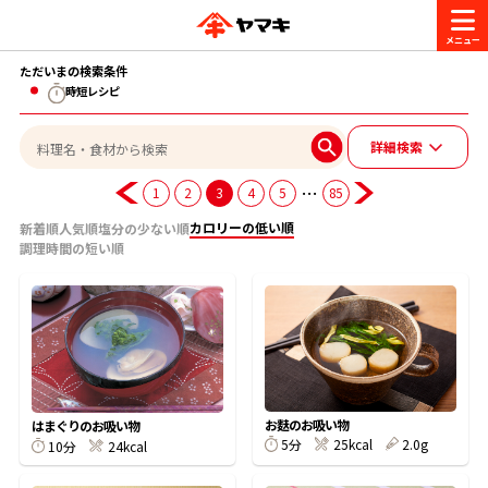
ただいまの検索条件
商品情報
時短レシピ
詳細検索
レシピ
ブランド一覧
…
1
2
3
4
5
85
かつお節・だしを楽しむ
カロリーの低い順
新着順
人気順
塩分の少ない順
おいしいレシピを探す
調理時間の短い順
CM・キャンペーン
おいしいレシピトップ
かつお節・だしを知る
CM
企業・採用情報
主食レシピ
だしの取り方
ヤマキ『めんつゆ』
ヤマキ 割烹白だし
キャンペーン一覧
企業情報
お問い合わせ
お麩のお吸い物
はまぐりのお吸い物
主菜レシピ
かつお節の削り方
5分
25kcal
2.0g
10分
24kcal
- 百年対話
ヤマキお客様相談室