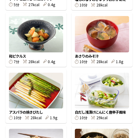
5分
27kcal
0.4g
10分
28kcal
鰹節屋の
『踊り節』
だしパック
和ピクルス
あさりのみそ汁
7分
28kcal
0.4g
10分
28kcal
1.8g
アスパラの焼きびたし
白だし浅漬けにんにく唐辛子風味
だし粉
10分
28kcal
1.9g
10分
29kcal