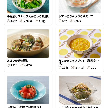
割烹白だしレシピ特集
小松菜とスナップえんどうのお浸し
トマトときゅうりの冷スープ
15分
26kcal
0.8g
5分
27kcal
だし巻き卵特集
楽チン屋®
ストレートつゆ
かつおだしが決め手！簡単茶碗蒸し
あさりの香味蒸し
だしかぼちゃリゾット（離乳食中
期）
10分
27kcal
15分
27kcal
0.1g
新鮮一番
『氷熟®』
トマトと玉ねぎの和風サラダ
塩もみなすのきゅうりおかかあえ