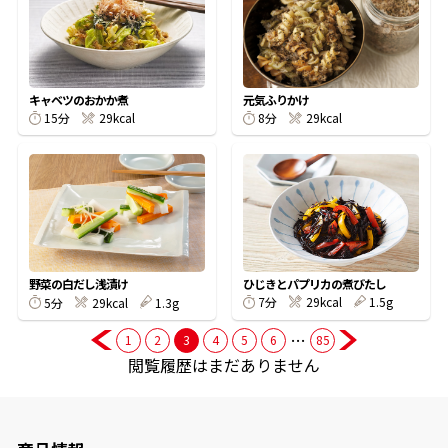
商品情報一覧
キャベツのおかか煮
元気ふりかけ
15分
29kcal
8分
29kcal
おすすめサイト
新鮮一番
氷熟®︎
ひじきとパプリカの煮びたし
野菜の白だし浅漬け
7分
29kcal
1.5g
だしパック
5分
29kcal
1.3g
…
1
2
3
4
5
6
85
閲覧履歴はまだありません