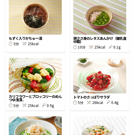
オンラインショップ
汁物レシピ
かつお節・だしをもっと知る
- ヤマキ かつお節プラス®
コミュニティサイト
時短レシピ
ヤマキ かつお節プラス®
Global
採用情報
もずく入りかちゅー湯
鶏ささ身のレタスあんかけ（離乳食
旨さ、別格。だし屋の鍋
韓福善シリーズ
中期）
3分
25kcal
10分
25kcal
0.1g
おいしいレシピを商品から探す
かつお節・だしを楽しむ
- ジョブリターン制
かつお節レシピ
だしコミュ
めんつゆレシピ
カリフラワーとブロッコリーのめん
トマトのさっぱりサラダ
つゆ浅漬..
割烹白だしレシピ
5分
26kcal
0.4g
5分
25kcal
0.9g
サッと鍋®
楽チン鍋®
レシピ特設サイト