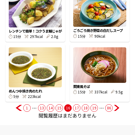
商品情報一覧
ごろごろ焼き野菜の白だしスープ
レンチンで簡単！コクうま鯖じゃが
15分
90kcal
15分
297kcal
2.0g
おすすめサイト
新鮮一番
氷熟®︎
関東風そば
めんつゆ焼き肉のたれ
だしパック
15分
337kcal
9.5g
5分
223kcal
…
…
1
13
14
15
16
17
18
19
86
閲覧履歴はまだありません