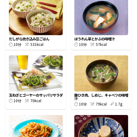
オンラインショップ
汁物レシピ
かつお節・だしをもっと知る
- ヤマキ かつお節プラス®
コミュニティサイト
時短レシピ
ヤマキ かつお節プラス®
Global
採用情報
だしがら炊き込み豆ごはん
ほうれん草とかぶの味噌汁
旨さ、別格。だし屋の鍋
韓福善シリーズ
10分
531kcal
10分
57kcal
おいしいレシピを商品から探す
かつお節・だしを楽しむ
- ジョブリターン制
かつお節レシピ
だしコミュ
めんつゆレシピ
玉ねぎとゴーヤーのサッパリサラダ
豚ひき肉、しめじ、キャベツの味噌
汁
10分
70kcal
割烹白だしレシピ
10分
79kcal
1.7g
サッと鍋®
楽チン鍋®
レシピ特設サイト