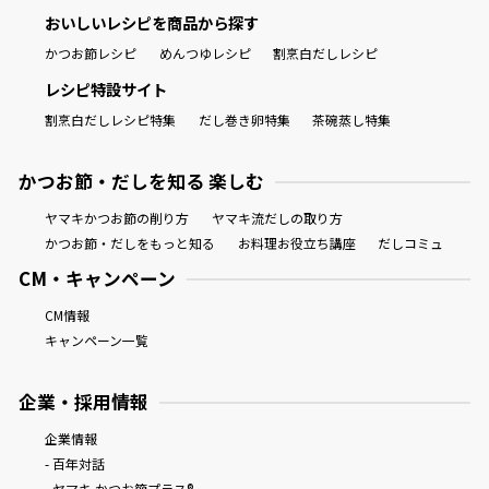
おいしいレシピを商品から探す
かつお節レシピ
めんつゆレシピ
割烹白だしレシピ
レシピ特設サイト
割烹白だしレシピ特集
だし巻き卵特集
茶碗蒸し特集
かつお節・だしを知る 楽しむ
ヤマキかつお節の削り方
ヤマキ流だしの取り方
かつお節・だしをもっと知る
お料理お役立ち講座
だしコミュ
CM・キャンペーン
CM情報
キャンペーン一覧
企業・採用情報
企業情報
- 百年対話
- ヤマキ かつお節プラス®