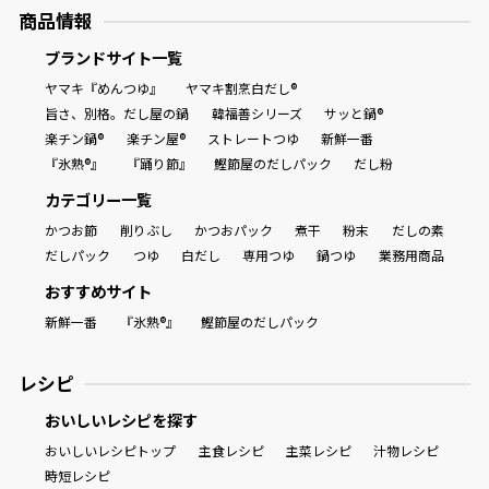
商品情報
ブランドサイト一覧
ヤマキ『めんつゆ』
ヤマキ割烹白だし®
旨さ、別格。だし屋の鍋
韓福善シリーズ
サッと鍋®
楽チン鍋®
楽チン屋®
ストレートつゆ
新鮮一番
『氷熟®』
『踊り節』
鰹節屋のだしパック
だし粉
カテゴリー一覧
かつお節
削りぶし
かつおパック
煮干
粉末
だしの素
だしパック
つゆ
白だし
専用つゆ
鍋つゆ
業務用商品
おすすめサイト
新鮮一番
『氷熟®』
鰹節屋のだしパック
レシピ
おいしいレシピを探す
おいしいレシピトップ
主食レシピ
主菜レシピ
汁物レシピ
時短レシピ