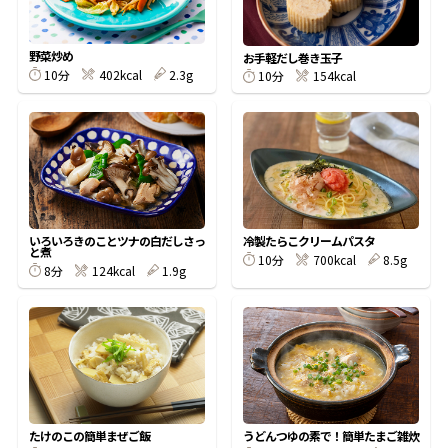
割烹白だしレシピ特集
野菜炒め
お手軽だし巻き玉子
10分
402kcal
2.3g
10分
154kcal
だし巻き卵特集
楽チン屋®
ストレートつゆ
かつおだしが決め手！簡単茶碗蒸し
いろいろきのことツナの白だしさっ
冷製たらこクリームパスタ
と煮
10分
700kcal
8.5g
8分
124kcal
1.9g
新鮮一番
『氷熟®』
たけのこの簡単まぜご飯
うどんつゆの素で！簡単たまご雑炊