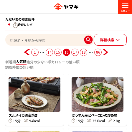
ただいまの検索条件
商品情報
時短レシピ
詳細検索
レシピ
ブランド一覧
…
…
1
14
15
16
17
18
86
かつお節・だしを楽しむ
人気順
新着順
塩分の少ない順
カロリーの低い順
おいしいレシピを探す
調理時間の短い順
CM・キャンペーン
おいしいレシピトップ
かつお節・だしを知る
CM
企業・採用情報
主食レシピ
だしの取り方
ヤマキ『めんつゆ』
ヤマキ 割烹白だし
キャンペーン一覧
企業情報
お問い合わせ
スルメイカの姿焼き
ほうれん草とベーコンの炒め物
主菜レシピ
かつお節の削り方
15分
94kcal
15分
351kcal
2.8g
- 百年対話
ヤマキお客様相談室