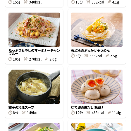
15分
340kcal
15分
332kcal
4.1g
鰹節屋の
『踊り節』
だしパック
たっぷりもやしのマーミナーチャン
天ぷらのぶっかけそうめん
プルー
5分
556kcal
2.5g
10分
270kcal
2.0g
餃子の和風スープ
ゆで卵の白だし浅漬け
だし粉
8分
149kcal
12分
469kcal
11.4g