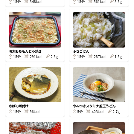
15分
348kcal
15分
561kcal
3.8g
鰹節屋の
『踊り節』
だしパック
明太もちもんじゃ焼き
ふきごはん
15分
291kcal
2.9g
15分
287kcal
1.9g
さばの煮付け
やみつきスタミナ釜玉うどん
だし粉
15分
96kcal
5分
403kcal
2.7g