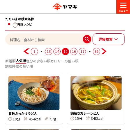
ただいまの検索条件
商品情報
時短レシピ
詳細検索
レシピ
ブランド一覧
…
…
1
13
14
15
16
17
86
かつお節・だしを楽しむ
人気順
新着順
塩分の少ない順
カロリーの低い順
おいしいレシピを探す
調理時間の短い順
CM・キャンペーン
おいしいレシピトップ
かつお節・だしを知る
CM
企業・採用情報
主食レシピ
だしの取り方
ヤマキ『めんつゆ』
ヤマキ 割烹白だし
キャンペーン一覧
企業情報
お問い合わせ
鍋焼きカレーうどん
倉敷ぶっかけうどん
主菜レシピ
かつお節の削り方
15分
348kcal
10分
454kcal
7.7g
- 百年対話
ヤマキお客様相談室