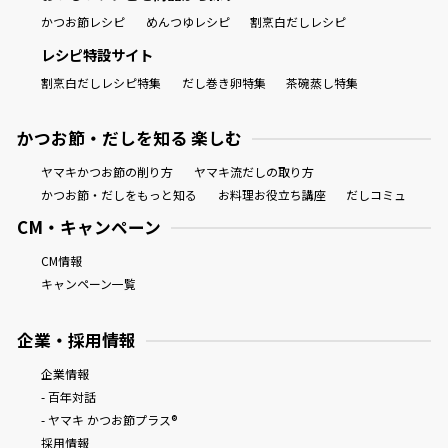
かつお節レシピ
めんつゆレシピ
割烹白だしレシピ
レシピ特設サイト
割烹白だしレシピ特集
だし巻き卵特集
茶碗蒸し特集
かつお節・だしを知る 楽しむ
ヤマキかつお節の削り方
ヤマキ流だしの取り方
かつお節・だしをもっと知る
お料理お役立ち講座
だしコミュ
CM・キャンペーン
CM情報
キャンペーン一覧
企業・採用情報
企業情報
- 百年対話
- ヤマキ かつお節プラス®
採用情報