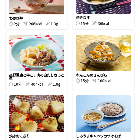
割烹白だしレシピ特集
焼きなす
わさび丼
15分
36kcal
2分
266kcal
1.3g
だし巻き卵特集
楽チン屋®
ストレートつゆ
かつおだしが決め手！簡単茶碗蒸し
高野豆腐と牛こま肉の白だしさっと
れんこんのきんぴら
煮
15分
100kcal
10分
404kcal
1.8g
新鮮一番
『氷熟®』
焼きおにぎり
しみうまキャベツのつけそば