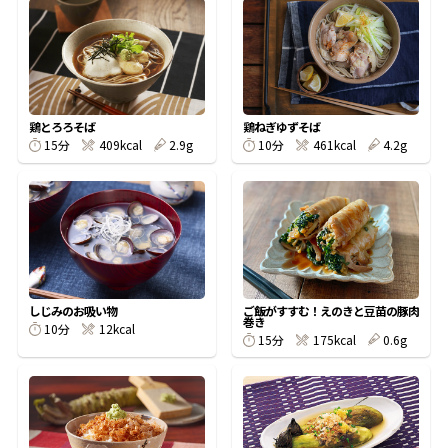
オンラインショップ
汁物レシピ
かつお節・だしをもっと知る
- ヤマキ かつお節プラス®
コミュニティサイト
時短レシピ
ヤマキ かつお節プラス®
Global
採用情報
鶏とろろそば
鶏ねぎゆずそば
旨さ、別格。だし屋の鍋
韓福善シリーズ
15分
409kcal
2.9g
10分
461kcal
4.2g
おいしいレシピを商品から探す
かつお節・だしを楽しむ
- ジョブリターン制
かつお節レシピ
だしコミュ
めんつゆレシピ
しじみのお吸い物
ご飯がすすむ！えのきと豆苗の豚肉
巻き
10分
12kcal
割烹白だしレシピ
15分
175kcal
0.6g
サッと鍋®
楽チン鍋®
レシピ特設サイト