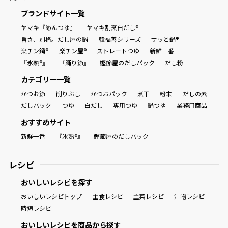
ブランドサイト一覧
ヤマキ『めんつゆ』
ヤマキ割烹白だし®
旨さ、別格。だし屋の鍋
韓福善シリーズ
サッと鍋®
楽チン鍋®
楽チン屋®
ストレートつゆ
新鮮一番
『氷熟®』
『踊り節』
鰹節屋のだしパック
だし粉
カテゴリー一覧
かつお節
削りぶし
かつおパック
煮干
粉末
だしの素
だしパック
つゆ
白だし
専用つゆ
鍋つゆ
業務用商品
おすすめサイト
新鮮一番
『氷熟®』
鰹節屋のだしパック
レシピ
おいしいレシピを探す
おいしいレシピトップ
主食レシピ
主菜レシピ
汁物レシピ
時短レシピ
おいしいレシピを商品から探す