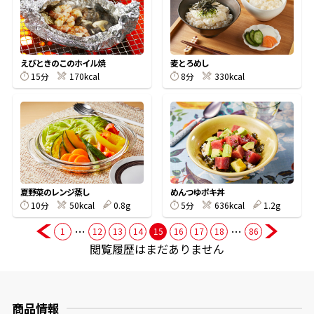
商品情報一覧
えびときのこのホイル焼
麦とろめし
15分
170kcal
8分
330kcal
おすすめサイト
新鮮一番
氷熟®︎
夏野菜のレンジ蒸し
めんつゆポキ丼
10分
50kcal
0.8g
5分
636kcal
1.2g
だしパック
…
…
1
12
13
14
15
16
17
18
86
閲覧履歴はまだありません
商品情報