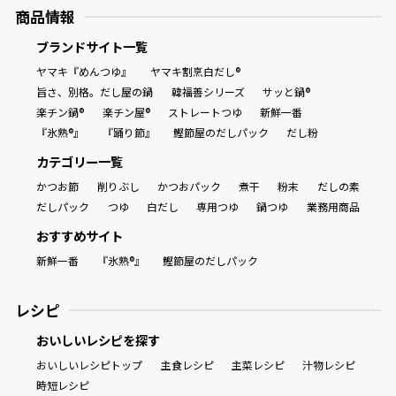
商品情報
ブランドサイト一覧
ヤマキ『めんつゆ』
ヤマキ割烹白だし®
旨さ、別格。だし屋の鍋
韓福善シリーズ
サッと鍋®
楽チン鍋®
楽チン屋®
ストレートつゆ
新鮮一番
『氷熟®』
『踊り節』
鰹節屋のだしパック
だし粉
カテゴリー一覧
かつお節
削りぶし
かつおパック
煮干
粉末
だしの素
だしパック
つゆ
白だし
専用つゆ
鍋つゆ
業務用商品
おすすめサイト
新鮮一番
『氷熟®』
鰹節屋のだしパック
レシピ
おいしいレシピを探す
おいしいレシピトップ
主食レシピ
主菜レシピ
汁物レシピ
時短レシピ