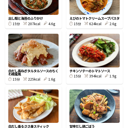
割烹白だしレシピ特集
出し殻と海苔のふりかけ
えびのトマトクリームスープパスタ
207kcal
4.6g
624kcal
2.6g
15分
15分
だし巻き卵特集
楽チン屋®
ストレートつゆ
かつおだしが決め手！簡単茶碗蒸し
白だし長ねぎタルタルソースのちく
チキンソテーのトマトソース
わ南蛮風
394kcal
1.9g
15分
225kcal
1.6g
15分
新鮮一番
『氷熟®』
白だし香るささ身スティック
甘辛だし鶏ごぼう