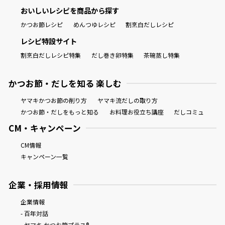
おいしいレシピを商品から探す
かつお節レシピ
めんつゆレシピ
割烹白だしレシピ
レシピ特設サイト
割烹白だしレシピ特集
だし巻き卵特集
茶碗蒸し特集
かつお節・だしを知る 楽しむ
ヤマキかつお節の削り方
ヤマキ流だしの取り方
かつお節・だしをもっと知る
お料理お役立ち講座
だしコミュ
CM・キャンペーン
CM情報
キャンペーン一覧
企業・採用情報
企業情報
- 百年対話
- ヤマキ かつお節プラス®