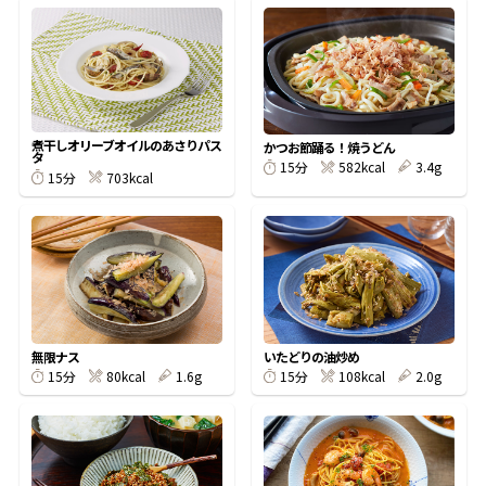
オンラインショップ
汁物レシピ
かつお節・だしをもっと知る
- ヤマキ かつお節プラス®
コミュニティサイト
時短レシピ
ヤマキ かつお節プラス®
Global
採用情報
旨さ、別格。だし屋の鍋
韓福善シリーズ
煮干しオリーブオイルのあさりパス
かつお節踊る！焼うどん
タ
582kcal
3.4g
15分
おいしいレシピを商品から探す
かつお節・だしを楽しむ
703kcal
15分
- ジョブリターン制
かつお節レシピ
だしコミュ
めんつゆレシピ
無限ナス
いたどりの油炒め
割烹白だしレシピ
80kcal
1.6g
108kcal
2.0g
15分
15分
サッと鍋®
楽チン鍋®
レシピ特設サイト