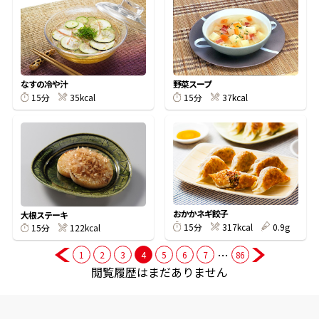
商品情報一覧
なすの冷や汁
野菜スープ
おすすめサイト
35kcal
37kcal
15分
15分
新鮮一番
氷熟®︎
おかかネギ餃子
大根ステーキ
だしパック
317kcal
0.9g
15分
122kcal
15分
…
1
2
3
4
5
6
7
86
閲覧履歴はまだありません