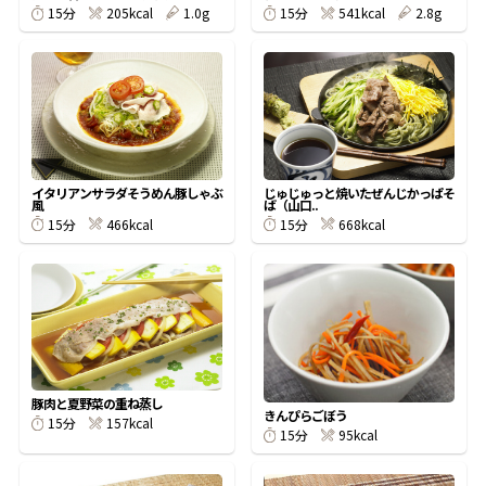
205kcal
1.0g
541kcal
2.8g
15分
15分
鰹節屋の
『踊り節』
だしパック
イタリアンサラダそうめん豚しゃぶ
じゅじゅっと焼いたぜんじかっぱそ
風
ば（山口..
466kcal
668kcal
15分
15分
だし粉
豚肉と夏野菜の重ね蒸し
きんぴらごぼう
157kcal
15分
95kcal
15分