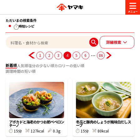
ただいまの検索条件
商品情報
時短レシピ
詳細検索
レシピ
ブランド一覧
…
1
2
3
4
5
6
86
かつお節・だしを楽しむ
新着順
人気順
塩分の少ない順
カロリーの低い順
おいしいレシピを探す
調理時間の短い順
CM・キャンペーン
おいしいレシピトップ
かつお節・だしを知る
CM
企業・採用情報
主食レシピ
だしの取り方
ヤマキ『めんつゆ』
ヤマキ 割烹白だし
キャンペーン一覧
企業情報
お問い合わせ
アボカドと海老のかつお節ペペロン
冬瓜と豚肉のしょうが風味白だしス
主菜レシピ
かつお節の削り方
チーノ
ープ
127kcal
0.3g
80kcal
15分
15分
- 百年対話
ヤマキお客様相談室