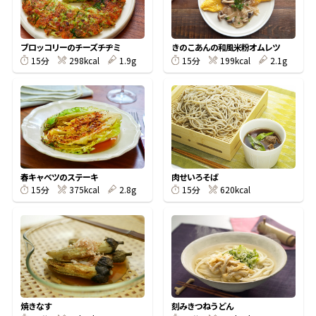
割烹白だしレシピ特集
ブロッコリーのチーズチヂミ
きのこあんの和風米粉オムレツ
298kcal
1.9g
199kcal
2.1g
15分
15分
だし巻き卵特集
楽チン屋®
ストレートつゆ
かつおだしが決め手！簡単茶碗蒸し
春キャベツのステーキ
肉せいろそば
375kcal
2.8g
620kcal
15分
15分
新鮮一番
『氷熟®』
焼きなす
刻みきつねうどん