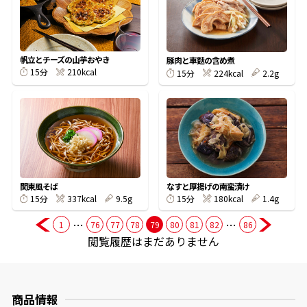
商品情報一覧
帆立とチーズの山芋おやき
豚肉と車麩の含め煮
210kcal
15分
224kcal
2.2g
15分
おすすめサイト
新鮮一番
氷熟®︎
関東風そば
なすと厚揚げの南蛮漬け
337kcal
9.5g
180kcal
1.4g
15分
15分
だしパック
…
…
1
76
77
78
79
80
81
82
86
閲覧履歴はまだありません
商品情報