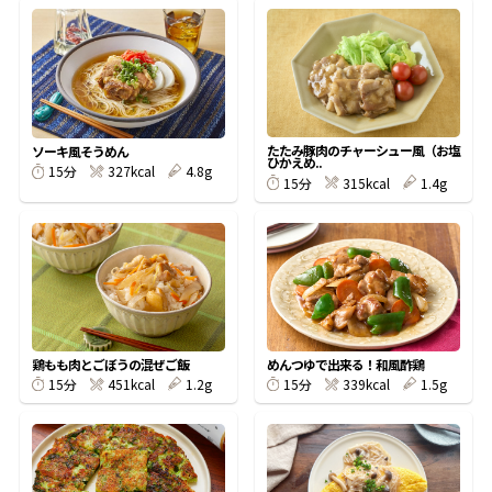
オンラインショップ
汁物レシピ
かつお節・だしをもっと知る
- ヤマキ かつお節プラス®
コミュニティサイト
時短レシピ
ヤマキ かつお節プラス®
Global
採用情報
旨さ、別格。だし屋の鍋
韓福善シリーズ
たたみ豚肉のチャーシュー風（お塩
ソーキ風そうめん
ひかえめ..
327kcal
4.8g
15分
おいしいレシピを商品から探す
かつお節・だしを楽しむ
315kcal
1.4g
15分
- ジョブリターン制
かつお節レシピ
だしコミュ
めんつゆレシピ
鶏もも肉とごぼうの混ぜご飯
めんつゆで出来る！和風酢鶏
割烹白だしレシピ
451kcal
1.2g
339kcal
1.5g
15分
15分
サッと鍋®
楽チン鍋®
レシピ特設サイト