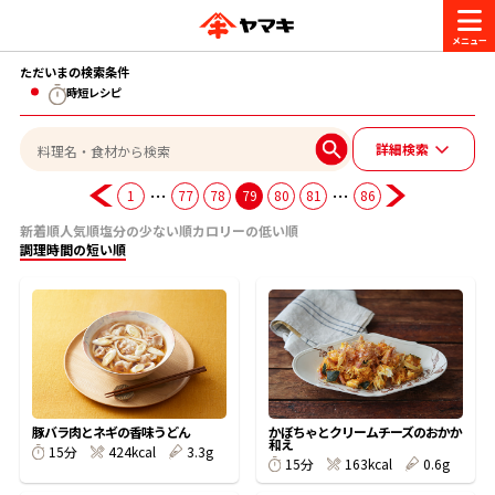
ただいまの検索条件
商品情報
時短レシピ
詳細検索
レシピ
ブランド一覧
…
…
1
77
78
79
80
81
86
かつお節・だしを楽しむ
新着順
人気順
塩分の少ない順
カロリーの低い順
おいしいレシピを探す
調理時間の短い順
CM・キャンペーン
おいしいレシピトップ
かつお節・だしを知る
CM
企業・採用情報
主食レシピ
だしの取り方
ヤマキ『めんつゆ』
ヤマキ 割烹白だし
キャンペーン一覧
企業情報
お問い合わせ
豚バラ肉とネギの香味うどん
かぼちゃとクリームチーズのおかか
主菜レシピ
かつお節の削り方
和え
424kcal
3.3g
15分
163kcal
0.6g
15分
- 百年対話
ヤマキお客様相談室