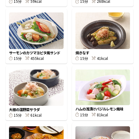
59kcal
268kcal
15分
15分
鰹節屋の
『踊り節』
だしパック
サーモンのカツマヨピタ風サンド
焼きなす
455kcal
41kcal
15分
15分
ハムの浅漬けバジルレモン風味
大根の温野菜サラダ
81kcal
15分
だし粉
61kcal
15分