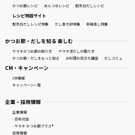
かつお節レシピ
めんつゆレシピ
割烹白だしレシピ
レシピ特設サイト
割烹白だしレシピ特集
だし巻き卵特集
茶碗蒸し特集
かつお節・だしを知る 楽しむ
ヤマキかつお節の削り方
ヤマキ流だしの取り方
かつお節・だしをもっと知る
お料理お役立ち講座
だしコミュ
CM・キャンペーン
CM情報
キャンペーン一覧
企業・採用情報
企業情報
- 百年対話
- ヤマキ かつお節プラス®
採用情報