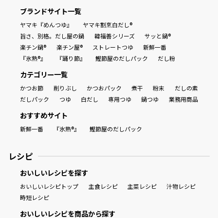
ブランドサイト一覧
ヤマキ『めんつゆ』
ヤマキ割烹白だし®
旨さ、別格。だし屋の鍋
韓福善シリーズ
サッと鍋®
楽チン鍋®
楽チン屋®
ストレートつゆ
新鮮一番
『氷熟®』
『踊り節』
鰹節屋のだしパック
だし粉
カテゴリー一覧
かつお節
削りぶし
かつおパック
煮干
粉末
だしの素
だしパック
つゆ
白だし
専用つゆ
鍋つゆ
業務用商品
おすすめサイト
新鮮一番
『氷熟®』
鰹節屋のだしパック
レシピ
おいしいレシピを探す
おいしいレシピトップ
主食レシピ
主菜レシピ
汁物レシピ
時短レシピ
おいしいレシピを商品から探す