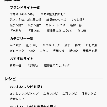
ブランドサイト一覧
ヤマキ『めんつゆ』
ヤマキ割烹白だし®
旨さ、別格。だし屋の鍋
韓福善シリーズ
サッと鍋®
楽チン鍋®
楽チン屋®
ストレートつゆ
新鮮一番
『氷熟®』
『踊り節』
鰹節屋のだしパック
だし粉
カテゴリー一覧
かつお節
削りぶし
かつおパック
煮干
粉末
だしの素
だしパック
つゆ
白だし
専用つゆ
鍋つゆ
業務用商品
おすすめサイト
新鮮一番
『氷熟®』
鰹節屋のだしパック
レシピ
おいしいレシピを探す
おいしいレシピトップ
主食レシピ
主菜レシピ
汁物レシピ
時短レシピ
おいしいレシピを商品から探す