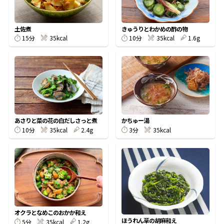
割烹白だしレシピ特集
土佐煮
きゅうりとわかめの酢の物
15分
35kcal
10分
35kcal
1.6g
だし巻き卵特集
楽チン屋®
ストレートつゆ
かつおだしが決め手！簡単茶碗蒸し
あさりと菜の花の白だしさっと煮
かちゅー湯
10分
35kcal
2.4g
3分
35kcal
新鮮一番
『氷熟®』
オクラとなめこのおかか和え
ほうれん草の胡麻和え
5分
35kcal
1.2g