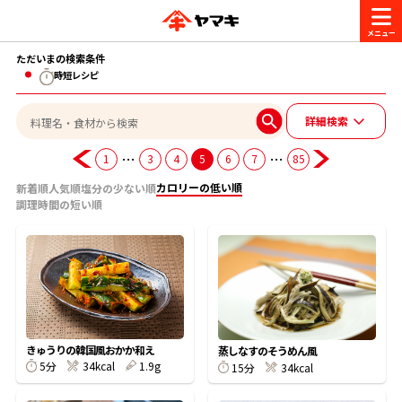
ただいまの検索条件
商品情報
時短レシピ
詳細検索
レシピ
ブランド一覧
…
…
1
3
4
5
6
7
85
かつお節・だしを楽しむ
カロリーの低い順
新着順
人気順
塩分の少ない順
おいしいレシピを探す
調理時間の短い順
CM・キャンペーン
おいしいレシピトップ
かつお節・だしを知る
CM
企業・採用情報
主食レシピ
だしの取り方
ヤマキ『めんつゆ』
ヤマキ 割烹白だし
キャンペーン一覧
企業情報
お問い合わせ
きゅうりの韓国風おかか和え
蒸しなすのそうめん風
主菜レシピ
かつお節の削り方
5分
34kcal
1.9g
15分
34kcal
- 百年対話
ヤマキお客様相談室