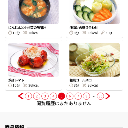
商品情報一覧
にんじんと小松菜の味噌汁
浅漬けの盛り合わせ
10分
36kcal
8分
36kcal
5.1g
おすすめサイト
新鮮一番
氷熟®︎
焼きトマト
和風コールスロー
10分
36kcal
8分
36kcal
だしパック
…
1
2
3
4
5
6
7
8
85
閲覧履歴はまだありません
商品情報