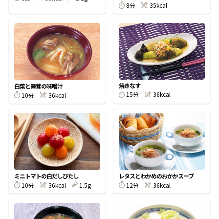
8分
35kcal
鰹節屋の
『踊り節』
だしパック
焼きなす
白菜と舞茸の味噌汁
15分
36kcal
10分
36kcal
ミニトマトの白だしびたし
レタスとわかめのおかかスープ
だし粉
10分
36kcal
1.5g
12分
36kcal