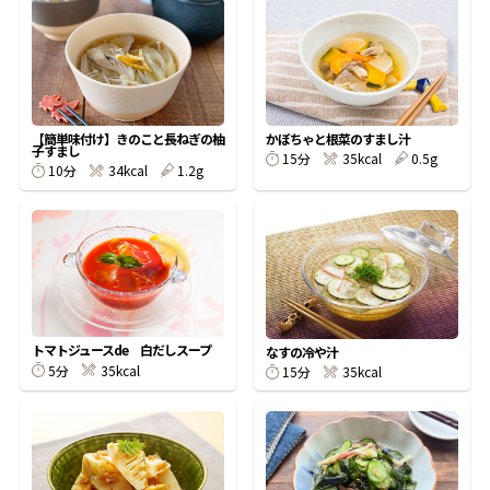
オンラインショップ
汁物レシピ
かつお節・だしをもっと知る
- ヤマキ かつお節プラス®
コミュニティサイト
時短レシピ
ヤマキ かつお節プラス®
Global
採用情報
【簡単味付け】きのこと長ねぎの柚
かぼちゃと根菜のすまし汁
旨さ、別格。だし屋の鍋
韓福善シリーズ
子すまし
15分
35kcal
0.5g
10分
34kcal
1.2g
おいしいレシピを商品から探す
かつお節・だしを楽しむ
- ジョブリターン制
かつお節レシピ
だしコミュ
めんつゆレシピ
トマトジュースde 白だしスープ
なすの冷や汁
割烹白だしレシピ
5分
35kcal
15分
35kcal
サッと鍋®
楽チン鍋®
レシピ特設サイト