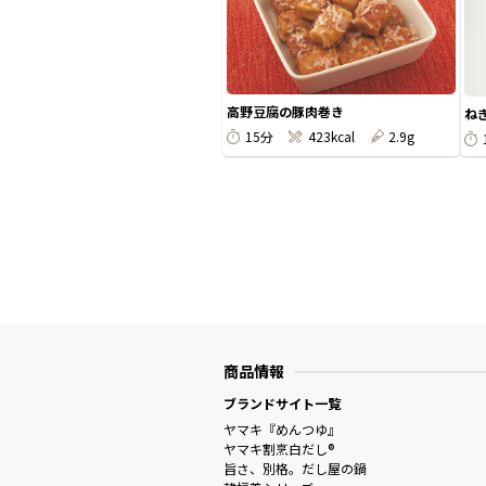
高野豆腐の豚肉巻き
ね
15分
423kcal
2.9g
商品情報
ブランドサイト一覧
ヤマキ『めんつゆ』
ヤマキ割烹白だし®
旨さ、別格。だし屋の鍋