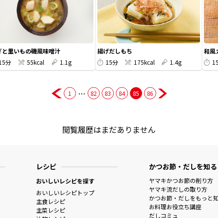
ぎと里いもの磯風味噌汁
揚げだしもち
和風
15分
55kcal
1.1g
15分
175kcal
1.4g
1
…
1
82
83
84
85
86
閲覧履歴はまだありません
レシピ
かつお節・だしを知る
ヤマキかつお節の削り方
おいしいレシピを探す
ヤマキ流だしの取り方
おいしいレシピトップ
かつお節・だしをもっと
主食レシピ
お料理お役立ち講座
主菜レシピ
だしコミュ