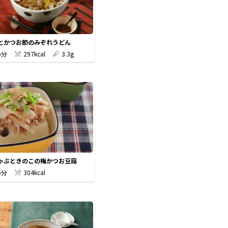
とかつお節のみぞれうどん
5分
297kcal
3.3g
ゃぶときのこの梅かつお豆腐
5分
304kcal