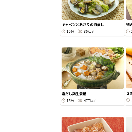
キャベツとあさりの酒蒸し
鶏
15分
86kcal
き
塩だし鶏生姜鍋
15分
477kcal