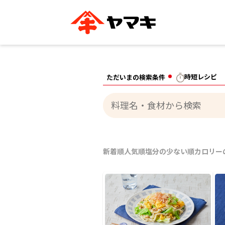
ブランドサイト別
かつお節・だしを知る
おいしいレシピを探す
企業情報
おいしいレシピTO
時短レシピ
ただいまの検索条件
ヤマキ
ヤマキ
『めんつゆ』
割烹白だし®
主食レシピ
汁物レシピ
ストレート
新鮮一番
つゆ
レシピ特設サイト
ヤマキかつお節の削り方
ヤマキ
企業情報
カテゴリー別
新着順
人気順
塩分の少ない順
カロリー
削りぶし
かつおパック
かつお節