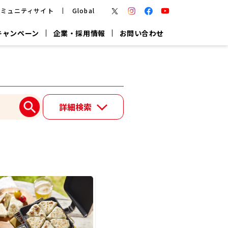
コミュニティサイト
Global
キャンペーン
企業・採用情報
お問い合わせ
報
かつお節・だしを楽しむ
楽チン鍋®
楽チン屋®
詳細検索
つゆ
ヤマキの
割烹白だし
だし粉
報
一覧はこちら
リターン制
し
専用調味料
鍋つゆ
業務用商品