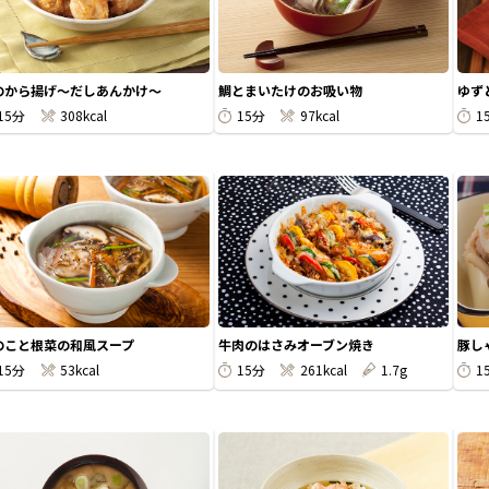
のから揚げ～だしあんかけ～
鯛とまいたけのお吸い物
ゆず
15分
308kcal
15分
97kcal
1
のこと根菜の和風スープ
牛肉のはさみオーブン焼き
豚し
15分
53kcal
15分
261kcal
1.7g
1