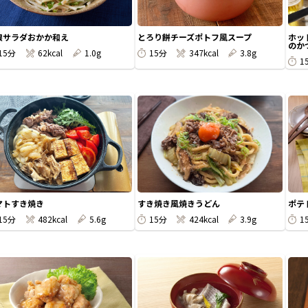
根サラダおかか和え
とろり餅チーズポトフ風スープ
ホッ
のかつ
15分
62kcal
1.0g
15分
347kcal
3.8g
1
マトすき焼き
すき焼き風焼きうどん
ポテ
15分
482kcal
5.6g
15分
424kcal
3.9g
1