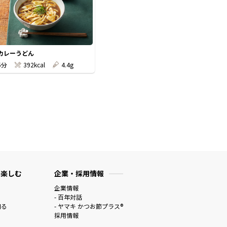
カレーうどん
5分
392kcal
4.4g
 楽しむ
企業・採用情報
企業情報
- 百年対話
知る
- ヤマキ かつお節プラス®
採用情報