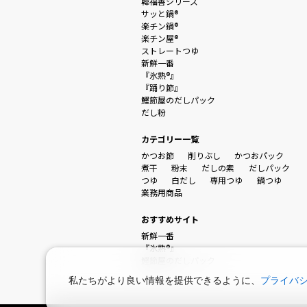
韓福善シリーズ
サッと鍋®
楽チン鍋®
楽チン屋®
ストレートつゆ
新鮮一番
『氷熟®』
『踊り節』
鰹節屋のだしパック
だし粉
カテゴリー一覧
かつお節
削りぶし
かつおパック
煮干
粉末
だしの素
だしパック
つゆ
白だし
専用つゆ
鍋つゆ
業務用商品
おすすめサイト
新鮮一番
『氷熟®』
鰹節屋のだしパック
私たちがより良い情報を提供できるように、
プライバ