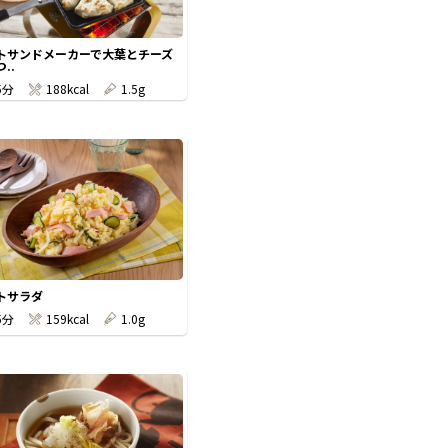
トサンドメーカーで大葉とチーズ
..
5分
188kcal
1.5g
トサラダ
5分
159kcal
1.0g