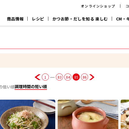
オンラインショップ
商品情報
レシピ
かつお節・だしを知る 楽しむ
CM・
CM
おいしいレシピを商品から探す
キャンペーン
採用情
P
旨さ、別格。
韓福善シリーズ
サッと鍋®
だし屋の鍋
主菜レシピ
百年対話
時短レシピ
ヤマキの削り節
ヤマキのめん
鰹節屋の
『氷熟®』
『踊り節』
だしパック
流だしの取り方
…
1
83
84
85
86
ヤマキ かつお節プラス®
CM情報
キャンペーン一覧
採用情
調理時間の短い順
の低い順
ジョブ
煮干
粉末
だしパック
つゆ
白だ
だしの素