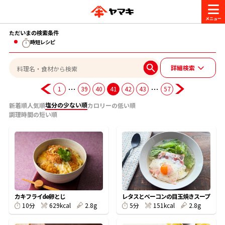
ただいまの検索条件
商品情報
時短レシピ
詳細検索
レシピ
ブランド一覧
…
…
1
39
40
41
42
43
57
かつお節・だしを楽しむ
塩分の少ない順
新着順
人気順
カロリーの低い順
おいしいレシピを探す
調理時間の短い順
CM・キャンペーン
おいしいレシピトップ
かつお節・だしを知る
CM
企業・採用情報
主食レシピ
だしの取り方
ヤマキ『めんつゆ』
ヤマキ 割烹白だし
キャンペーン一覧
企業情報
お問い合わせ
カキフライde卵とじ
レタスとベーコンの目玉焼きスープ
主菜レシピ
かつお節の削り方
629kcal
2.8g
151kcal
2.8g
10分
5分
- 百年対話
ヤマキお客様相談室