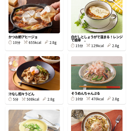
オンラインショップ
汁物レシピ
かつお節・だしをもっと知る
- ヤマキ かつお節プラス®
コミュニティサイト
時短レシピ
ヤマキ かつお節プラス®
Global
採用情報
かつお節アヒージョ
白だしとしょうがで温まる！レンジ
旨さ、別格。だし屋の鍋
韓福善シリーズ
で簡単 ..
655kcal
2.8g
10分
129kcal
2.8g
15分
おいしいレシピを商品から探す
かつお節・だしを楽しむ
- ジョブリターン制
かつお節レシピ
だしコミュ
めんつゆレシピ
そうめんちゃんぷる
汁なし担々うどん
470kcal
2.8g
10分
割烹白だしレシピ
508kcal
2.8g
5分
サッと鍋®
楽チン鍋®
レシピ特設サイト