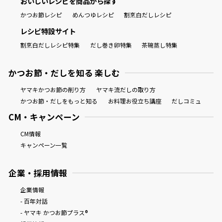
おいしいレシピを商品から探す
かつお節レシピ
めんつゆレシピ
割烹白だしレシピ
レシピ特設サイト
割烹白だしレシピ特集
だし巻き卵特集
茶碗蒸し特集
かつお節・だしを知る 楽しむ
ヤマキかつお節の削り方
ヤマキ流だしの取り方
かつお節・だしをもっと知る
お料理お役立ち講座
だしコミュ
CM・キャンペーン
CM情報
キャンペーン一覧
企業・採用情報
企業情報
- 百年対話
- ヤマキ かつお節プラス®