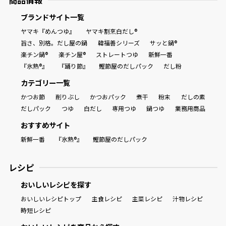
ブランドサイト一覧
ヤマキ『めんつゆ』
ヤマキ割烹白だし®
旨さ、別格。だし屋の鍋
韓福善シリーズ
サッと鍋®
楽チン鍋®
楽チン屋®
ストレートつゆ
新鮮一番
『氷熟®』
『踊り節』
鰹節屋のだしパック
だし粉
カテゴリー一覧
かつお節
削りぶし
かつおパック
煮干
粉末
だしの素
だしパック
つゆ
白だし
専用つゆ
鍋つゆ
業務用商品
おすすめサイト
新鮮一番
『氷熟®』
鰹節屋のだしパック
レシピ
おいしいレシピを探す
おいしいレシピトップ
主食レシピ
主菜レシピ
汁物レシピ
時短レシピ