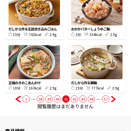
商品情報一覧
だしから作る五目炊き込みごはん
おかかバターしょうゆご飯
742kcal
2.9g
334kcal
2.9g
15分
2分
おすすめサイト
新鮮一番
氷熟®︎
豆腐のきのこあんかけ
だしから作る鯛飯
163kcal
2.9g
777kcal
2.9g
10分
15分
だしパック
…
…
1
38
39
40
41
42
43
44
57
閲覧履歴はまだありません
商品情報