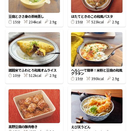
割烹白だしレシピ特集
豆腐とささ身の茶碗蒸し
ほたてときのこの和風パスタ
234kcal
2.9g
523kcal
2.9g
15分
15分
だし巻き卵特集
楽チン屋®
ストレートつゆ
かつおだしが決め手！簡単茶碗蒸し
雑穀米でふわとろ和風オムライス
ヘルシーで簡単！米粉と豆腐の和風
グラタン
512kcal
2.9g
10分
390kcal
2.9g
15分
新鮮一番
『氷熟®』
高野豆腐の豚肉巻き
えび天うどん