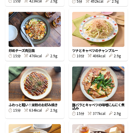
423kcal
2.9g
15分
492kcal
2.9g
5分
鰹節屋の
『踊り節』
だしパック
炒めチーズ肉豆腐
ツナとキャベツのチャンプルー
476kcal
2.9g
406kcal
2.9g
15分
10分
ふわっと軽い！米粉のお好み焼き
豚バラとキャベツの味噌にんにく煮
込み
だし粉
634kcal
2.9g
15分
377kcal
2.9g
15分