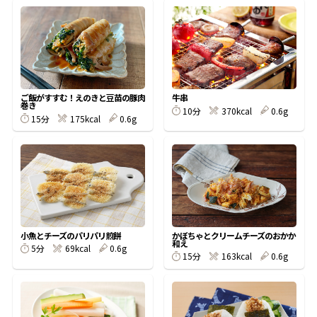
オンラインショップ
汁物レシピ
かつお節・だしをもっと知る
- ヤマキ かつお節プラス®
コミュニティサイト
時短レシピ
ヤマキ かつお節プラス®
Global
採用情報
旨さ、別格。だし屋の鍋
韓福善シリーズ
ご飯がすすむ！えのきと豆苗の豚肉
牛串
巻き
10分
370kcal
0.6g
おいしいレシピを商品から探す
かつお節・だしを楽しむ
15分
175kcal
0.6g
- ジョブリターン制
かつお節レシピ
だしコミュ
めんつゆレシピ
小魚とチーズのパリパリ煎餅
かぼちゃとクリームチーズのおかか
割烹白だしレシピ
和え
5分
69kcal
0.6g
サッと鍋®
楽チン鍋®
15分
163kcal
0.6g
レシピ特設サイト