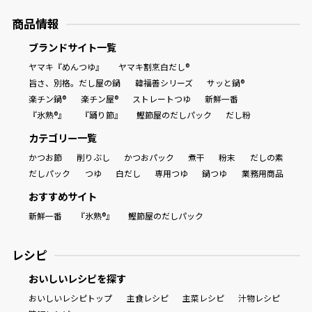
商品情報
ブランドサイト一覧
ヤマキ『めんつゆ』
ヤマキ割烹白だし®
旨さ、別格。だし屋の鍋
韓福善シリーズ
サッと鍋®
楽チン鍋®
楽チン屋®
ストレートつゆ
新鮮一番
『氷熟®』
『踊り節』
鰹節屋のだしパック
だし粉
カテゴリー一覧
かつお節
削りぶし
かつおパック
煮干
粉末
だしの素
だしパック
つゆ
白だし
専用つゆ
鍋つゆ
業務用商品
おすすめサイト
新鮮一番
『氷熟®』
鰹節屋のだしパック
レシピ
おいしいレシピを探す
おいしいレシピトップ
主食レシピ
主菜レシピ
汁物レシピ