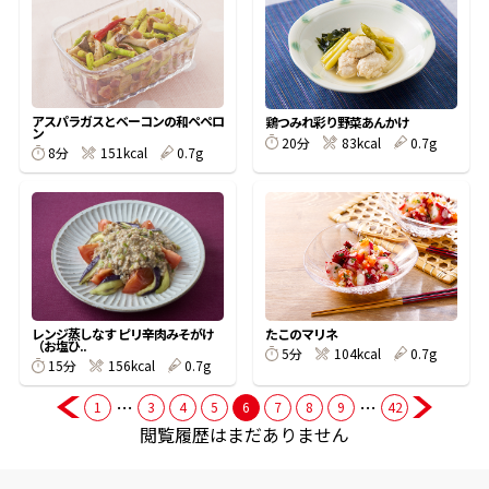
商品情報一覧
アスパラガスとベーコンの和ペペロ
鶏つみれ彩り野菜あんかけ
ン
おすすめサイト
20分
83kcal
0.7g
8分
151kcal
0.7g
新鮮一番
氷熟®︎
だしパック
レンジ蒸しなす ピリ辛肉みそがけ
たこのマリネ
（お塩ひ..
5分
104kcal
0.7g
15分
156kcal
0.7g
…
…
1
3
4
5
6
7
8
9
42
閲覧履歴はまだありません