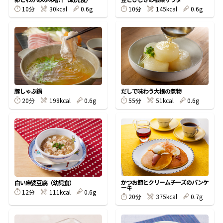
10分
30kcal
0.6g
10分
145kcal
0.6g
鰹節屋の
『踊り節』
だしパック
豚しゃぶ鍋
だしで味わう大根の煮物
20分
198kcal
0.6g
55分
51kcal
0.6g
かつお節とクリームチーズのパンケ
白い麻婆豆腐（幼児食）
だし粉
ーキ
12分
111kcal
0.6g
20分
375kcal
0.7g