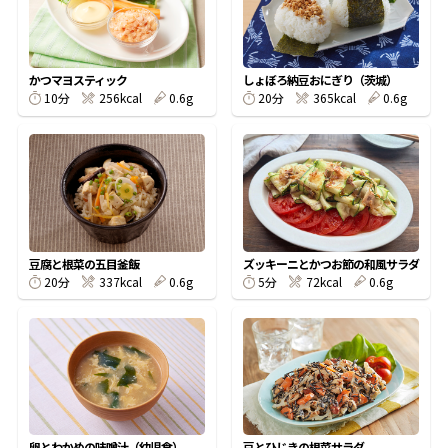
割烹白だしレシピ特集
かつマヨスティック
しょぼろ納豆おにぎり（茨城）
だし巻き卵特集
10分
256kcal
0.6g
20分
365kcal
0.6g
楽チン屋®
ストレートつゆ
かつおだしが決め手！簡単茶碗蒸し
豆腐と根菜の五目釜飯
ズッキーニとかつお節の和風サラダ
20分
337kcal
0.6g
5分
72kcal
0.6g
新鮮一番
『氷熟®』
卵とわかめの味噌汁（幼児食）
豆とひじきの根菜サラダ