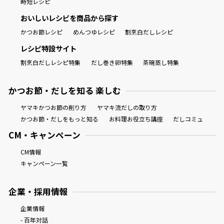
時短レシピ
おいしいレシピを商品から探す
かつお節レシピ
めんつゆレシピ
割烹白だしレシピ
レシピ特設サイト
割烹白だしレシピ特集
だし巻き卵特集
茶碗蒸し特集
かつお節・だしを知る 楽しむ
ヤマキかつお節の削り方
ヤマキ流だしの取り方
かつお節・だしをもっと知る
お料理お役立ち講座
だしコミュ
CM・キャンペーン
CM情報
キャンペーン一覧
企業・採用情報
企業情報
- 百年対話