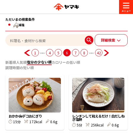
ただいまの検索条件
商品情報
減塩
詳細検索
レシピ
ブランド一覧
…
…
1
4
5
6
7
8
42
かつお節・だしを楽しむ
塩分の少ない順
新着順
人気順
カロリーの低い順
おいしいレシピを探す
調理時間の短い順
CM・キャンペーン
おいしいレシピトップ
かつお節・だしを知る
CM
企業・採用情報
主食レシピ
だしの取り方
ヤマキ『めんつゆ』
ヤマキ 割烹白だし
キャンペーン一覧
企業情報
お問い合わせ
おかかdeデコおにぎり
レンチンして和えるだけ！白だしね
主菜レシピ
かつお節の削り方
ぎ塩餅
15分
172kcal
0.6g
5分
256kcal
0.6g
- 百年対話
ヤマキお客様相談室