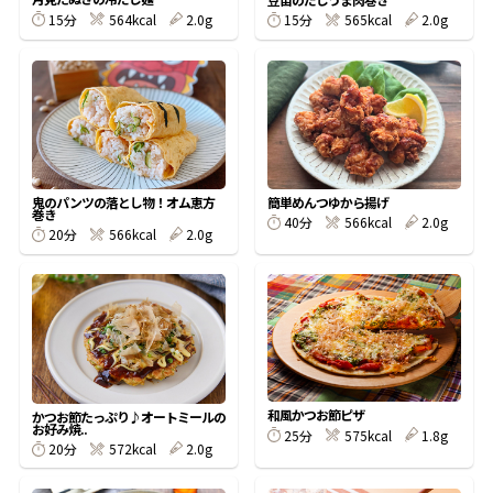
15分
564kcal
2.0g
15分
565kcal
2.0g
鰹節屋の
『踊り節』
だしパック
鬼のパンツの落とし物！オム恵方
簡単めんつゆから揚げ
巻き
40分
566kcal
2.0g
20分
566kcal
2.0g
だし粉
和風かつお節ピザ
かつお節たっぷり♪オートミールの
お好み焼..
25分
575kcal
1.8g
20分
572kcal
2.0g