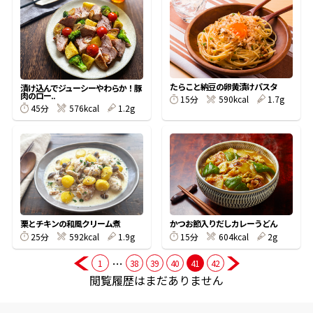
商品情報一覧
おすすめサイト
たらこと納豆の卵黄漬けパスタ
漬け込んでジューシーやわらか！豚
肉のロー..
15分
590kcal
1.7g
45分
576kcal
1.2g
新鮮一番
氷熟®︎
だしパック
栗とチキンの和風クリーム煮
かつお節入りだしカレーうどん
25分
592kcal
1.9g
15分
604kcal
2g
…
1
38
39
40
41
42
閲覧履歴はまだありません