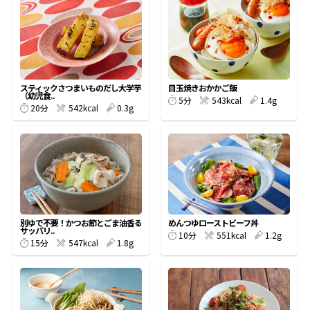
オンラインショップ
汁物レシピ
かつお節・だしをもっと知る
- ヤマキ かつお節プラス®
コミュニティサイト
時短レシピ
ヤマキ かつお節プラス®
Global
採用情報
スティックさつまいものだし大学芋
目玉焼きおかかご飯
旨さ、別格。だし屋の鍋
韓福善シリーズ
（幼児食..
5分
543kcal
1.4g
20分
542kcal
0.3g
おいしいレシピを商品から探す
かつお節・だしを楽しむ
- ジョブリターン制
かつお節レシピ
だしコミュ
めんつゆレシピ
別ゆで不要！かつお節とごま油香る
めんつゆローストビーフ丼
サッパリ..
割烹白だしレシピ
10分
551kcal
1.2g
15分
547kcal
1.8g
サッと鍋®
楽チン鍋®
レシピ特設サイト