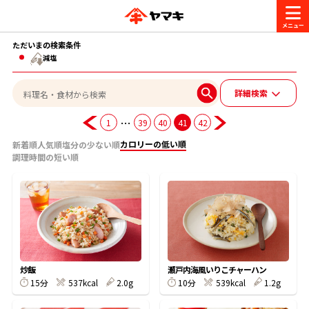
ただいまの検索条件
商品情報
減塩
詳細検索
レシピ
ブランド一覧
…
1
39
40
41
42
かつお節・だしを楽しむ
カロリーの低い順
新着順
人気順
塩分の少ない順
おいしいレシピを探す
調理時間の短い順
CM・キャンペーン
おいしいレシピトップ
かつお節・だしを知る
CM
企業・採用情報
主食レシピ
だしの取り方
ヤマキ『めんつゆ』
ヤマキ 割烹白だし
キャンペーン一覧
企業情報
お問い合わせ
炒飯
瀬戸内海風いりこチャーハン
主菜レシピ
かつお節の削り方
15分
537kcal
2.0g
10分
539kcal
1.2g
- 百年対話
ヤマキお客様相談室