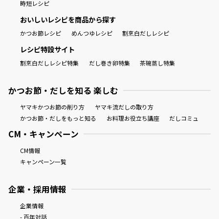
時短レシピ
おいしいレシピを商品から探す
かつお節レシピ
めんつゆレシピ
割烹白だしレシピ
レシピ特設サイト
割烹白だしレシピ特集
だし巻き卵特集
茶碗蒸し特集
かつお節・だしを知る 楽しむ
ヤマキかつお節の削り方
ヤマキ流だしの取り方
かつお節・だしをもっと知る
お料理お役立ち講座
だしコミュ
CM・キャンペーン
CM情報
キャンペーン一覧
企業・採用情報
企業情報
- 百年対話