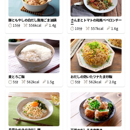
割烹白だしレシピ特集
豚ともやしの白だし無限ごま油鍋
さんまとトマトの和風ペペロンチー
ニ
15分
556kcal
1.4g
だし巻き卵特集
10分
557kcal
1.6g
楽チン屋®
ストレートつゆ
かつおだしが決め手！簡単茶碗蒸し
麦とろご飯
おだしの効いたツナたま炒飯
5分
562kcal
1.5g
5分
562kcal
2.0g
新鮮一番
『氷熟®』
月見たぬきの冷だし麺
豆苗のだしうま肉巻き