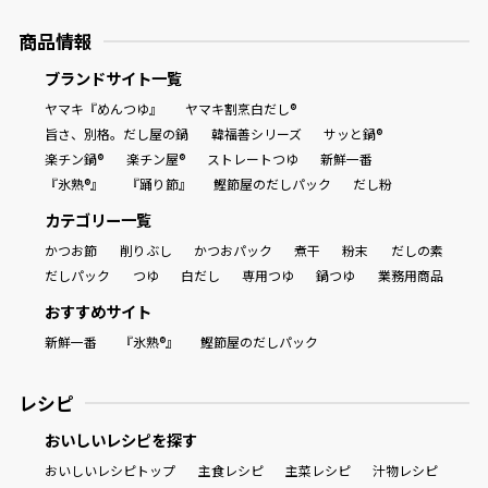
商品情報
ブランドサイト一覧
ヤマキ『めんつゆ』
ヤマキ割烹白だし®
旨さ、別格。だし屋の鍋
韓福善シリーズ
サッと鍋®
楽チン鍋®
楽チン屋®
ストレートつゆ
新鮮一番
『氷熟®』
『踊り節』
鰹節屋のだしパック
だし粉
カテゴリー一覧
かつお節
削りぶし
かつおパック
煮干
粉末
だしの素
だしパック
つゆ
白だし
専用つゆ
鍋つゆ
業務用商品
おすすめサイト
新鮮一番
『氷熟®』
鰹節屋のだしパック
レシピ
おいしいレシピを探す
おいしいレシピトップ
主食レシピ
主菜レシピ
汁物レシピ