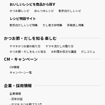
おいしいレシピを商品から探す
かつお節レシピ
めんつゆレシピ
割烹白だしレシピ
レシピ特設サイト
割烹白だしレシピ特集
だし巻き卵特集
茶碗蒸し特集
かつお節・だしを知る 楽しむ
ヤマキかつお節の削り方
ヤマキ流だしの取り方
かつお節・だしをもっと知る
お料理お役立ち講座
だしコミュ
CM・キャンペーン
CM情報
キャンペーン一覧
企業・採用情報
企業情報
- 百年対話
- ヤマキ かつお節プラス®