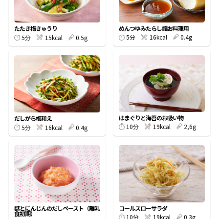
割烹白だしレシピ特集
めんつゆみたらし餡お料理用
たたき梅きゅうり
5分
16kcal
0.4g
5分
15kcal
0.5g
だし巻き卵特集
楽チン屋®
ストレートつゆ
かつおだしが決め手！簡単茶碗蒸し
はまぐりと海苔のお吸い物
だしがら梅和え
10分
19kcal
2,6g
5分
16kcal
0.4g
新鮮一番
『氷熟®』
麩とにんじんのだしペースト（離乳
コールスローサラダ
食初期）
10分
19kcal
0.3g