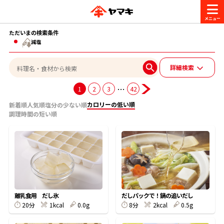
ただいまの検索条件
商品情報
減塩
詳細検索
レシピ
ブランド一覧
…
1
2
3
42
かつお節・だしを楽しむ
カロリーの低い順
新着順
人気順
塩分の少ない順
おいしいレシピを探す
調理時間の短い順
CM・キャンペーン
おいしいレシピトップ
かつお節・だしを知る
CM
企業・採用情報
主食レシピ
だしの取り方
ヤマキ『めんつゆ』
ヤマキ 割烹白だし
キャンペーン一覧
企業情報
お問い合わせ
離乳食用 だし氷
だしパックで！鍋の追いだし
主菜レシピ
かつお節の削り方
20分
1kcal
0.0g
8分
2kcal
0.5g
- 百年対話
ヤマキお客様相談室