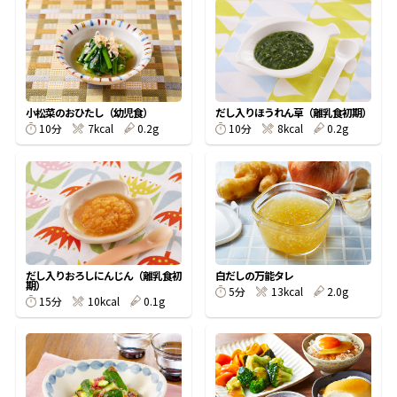
オンラインショップ
汁物レシピ
かつお節・だしをもっと知る
- ヤマキ かつお節プラス®
コミュニティサイト
時短レシピ
ヤマキ かつお節プラス®
Global
採用情報
小松菜のおひたし（幼児食）
だし入りほうれん草（離乳食初期）
旨さ、別格。だし屋の鍋
韓福善シリーズ
10分
7kcal
0.2g
10分
8kcal
0.2g
おいしいレシピを商品から探す
かつお節・だしを楽しむ
- ジョブリターン制
かつお節レシピ
だしコミュ
めんつゆレシピ
だし入りおろしにんじん（離乳食初
白だしの万能タレ
期）
5分
13kcal
2.0g
割烹白だしレシピ
15分
10kcal
0.1g
サッと鍋®
楽チン鍋®
レシピ特設サイト