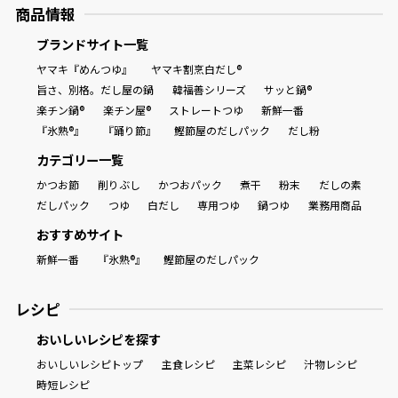
商品情報
ブランドサイト一覧
ヤマキ『めんつゆ』
ヤマキ割烹白だし®
旨さ、別格。だし屋の鍋
韓福善シリーズ
サッと鍋®
楽チン鍋®
楽チン屋®
ストレートつゆ
新鮮一番
『氷熟®』
『踊り節』
鰹節屋のだしパック
だし粉
カテゴリー一覧
かつお節
削りぶし
かつおパック
煮干
粉末
だしの素
だしパック
つゆ
白だし
専用つゆ
鍋つゆ
業務用商品
おすすめサイト
新鮮一番
『氷熟®』
鰹節屋のだしパック
レシピ
おいしいレシピを探す
おいしいレシピトップ
主食レシピ
主菜レシピ
汁物レシピ
時短レシピ