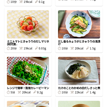
10分
19kcal
0.1g
鰹節屋の
『踊り節』
だしパック
ミニトマトときゅうりのだしマリネ
だし香るみょうがときゅうりの浅漬
(幼児食..
け
20分
19kcal
0.03g
10分
20kcal
1.5g
レンジで簡単！無限カレーピーマン
たけのことわかめの白だしさっと煮
だし粉
5分
20kcal
0.2g
10分
22kcal
1.4g