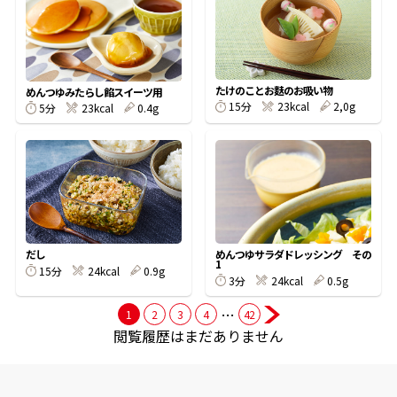
商品情報一覧
たけのことお麩のお吸い物
めんつゆみたらし餡スイーツ用
15分
23kcal
2,0g
5分
23kcal
0.4g
おすすめサイト
新鮮一番
氷熟®︎
だし
めんつゆサラダドレッシング その
1
だしパック
15分
24kcal
0.9g
3分
24kcal
0.5g
…
1
2
3
4
42
閲覧履歴はまだありません