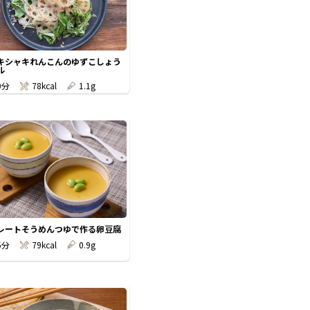
キシャキれんこんのゆずこしょう
ル
0分
78kcal
1.1g
レートそうめんつゆで作る卵豆腐
5分
79kcal
0.9g