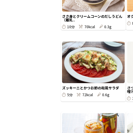
ささ身とクリームコーンのだしうどん
オ
（離乳..
10分
70kcal
0.3g
ズッキーニとかつお節の和風サラダ
さ
噌
5分
72kcal
0.6g