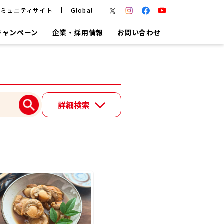
コミュニティサイト
Global
キャンペーン
企業・採用情報
お問い合わせ
報
かつお節・だしを楽しむ
楽チン鍋®
楽チン屋®
詳細検索
つゆ
ヤマキの
割烹白だし
だし粉
報
一覧はこちら
リターン制
し
専用調味料
鍋つゆ
業務用商品