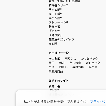
旨さ、別格。だし屋の鍋
韓福善シリーズ
サッと鍋®
楽チン鍋®
楽チン屋®
ストレートつゆ
新鮮一番
『氷熟®』
『踊り節』
鰹節屋のだしパック
だし粉
カテゴリー一覧
かつお節
削りぶし
かつおパック
煮干
粉末
だしの素
だしパック
つゆ
白だし
専用つゆ
鍋つゆ
業務用商品
おすすめサイト
新鮮一番
『氷熟®』
鰹節屋のだしパック
私たちがより良い情報を提供できるように、
プライバ