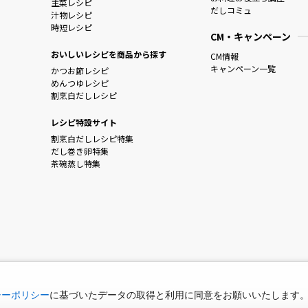
主菜レシピ
だしコミュ
汁物レシピ
時短レシピ
CM・キャンペーン
おいしいレシピを商品から探す
CM情報
キャンペーン一覧
かつお節レシピ
めんつゆレシピ
割烹白だしレシピ
レシピ特設サイト
割烹白だしレシピ特集
だし巻き卵特集
茶碗蒸し特集
シーポリシー
に基づいたデータの取得と利用に同意をお願いいたします