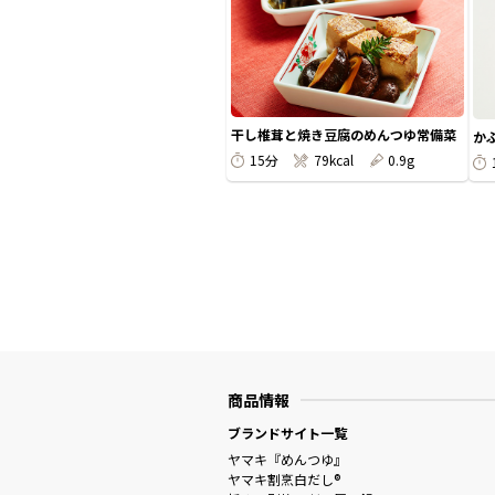
干し椎茸と焼き豆腐のめんつゆ常備菜
か
15分
79kcal
0.9g
商品情報
ブランドサイト一覧
ヤマキ『めんつゆ』
ヤマキ割烹白だし®