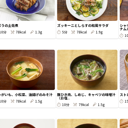
ぼうの土佐煮
ズッキーニとしらすの和風サラダ
シャ
ナム
10分
78kcal
1.3g
5分
78kcal
1.9g
1
ゃがいも、小松菜、油揚げのみそ汁
豚ひき肉、しめじ、キャベツの味噌汁
スト
（お塩..
10分
78kcal
1.5g
1
10分
79kcal
1.5g