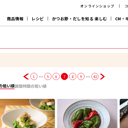
オンラインショップ
商品情報
レシピ
かつお節・だしを知る 楽しむ
CM・
CM
おいしいレシピを商品から探す
キャンペーン
採用情
P
旨さ、別格。
韓福善シリーズ
サッと鍋®
だし屋の鍋
主菜レシピ
百年対話
時短レシピ
ヤマキの削り節
ヤマキのめん
鰹節屋の
『氷熟®』
『踊り節』
だしパック
流だしの取り方
…
…
1
5
6
7
8
9
42
ヤマキ かつお節プラス®
CM情報
キャンペーン一覧
採用情
の低い順
調理時間の短い順
ジョブ
煮干
粉末
だしパック
つゆ
白だ
だしの素