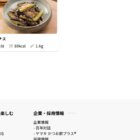
ナス
5分
80kcal
1.6g
 楽しむ
企業・採用情報
企業情報
- 百年対話
知る
- ヤマキ かつお節プラス®
採用情報