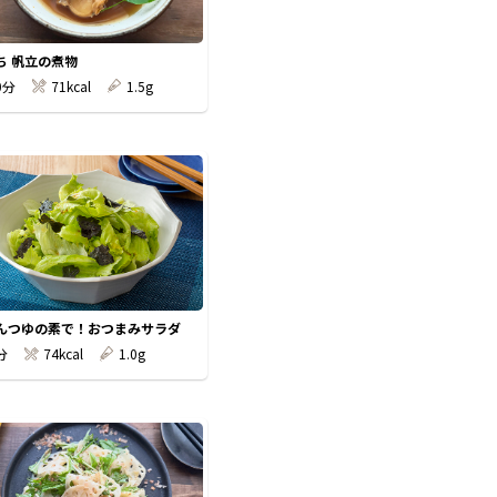
ち 帆立の煮物
0分
71kcal
1.5g
んつゆの素で！おつまみサラダ
分
74kcal
1.0g