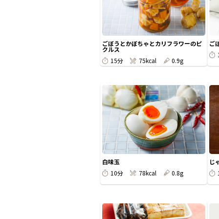
ごぼうとかぼちゃとカリフラワーのピ
ご
クルス
15分
75kcal
0.9g
白味玉
じ
10分
78kcal
0.8g