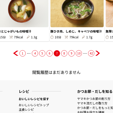
ぶとじゃがいもの味噌汁
豚ひき肉、しめじ、キャベツの味噌汁
無限
15分
79kcal
1.3g
10分
79kcal
1.7g
1
…
…
1
4
5
6
7
8
9
10
42
閲覧履歴はまだありません
レシピ
かつお節・だしを知る
ヤマキかつお節の削り方
おいしいレシピを探す
ヤマキ流だしの取り方
おいしいレシピトップ
かつお節・だしをもっと
主食レシピ
お料理お役立ち講座