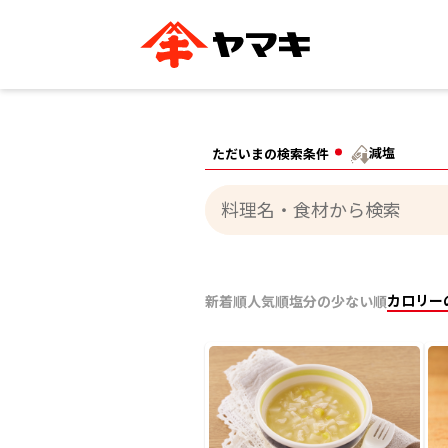
ブランドサイト別
かつお節・だしを知る
おいしいレシピを探す
企業情報
おいしいレシピTO
減塩
ただいまの検索条件
ヤマキ
ヤマキ
『めんつゆ』
割烹白だし®
主食レシピ
汁物レシピ
ストレート
新鮮一番
つゆ
レシピ特設サイト
ヤマキかつお節の削り方
ヤマキ
企業情報
カテゴリー別
カロリー
新着順
人気順
塩分の少ない順
削りぶし
かつおパック
かつお節