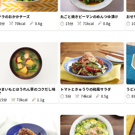
クラのおかかチーズ
丸ごと焼きピーマンのめんつゆ漬け
おせ
8分
70kcal
0.6g
15分
71kcal
0.8g
1
つまいもとほうれん草のコクだし味
トマトときゅうりの和風サラダ
うど
汁
5分
74kcal
0.5g
8
15分
73kcal
1.1g