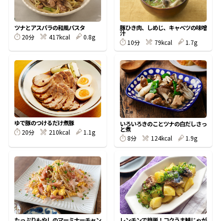
割烹白だしレシピ特集
豚ひき肉、しめじ、キャベツの味噌
ツナとアスパラの和風パスタ
汁
20分
417kcal
0.8g
10分
79kcal
1.7g
だし巻き卵特集
楽チン屋®
ストレートつゆ
かつおだしが決め手！簡単茶碗蒸し
ゆで豚のつけるだけ煮豚
いろいろきのことツナの白だしさっ
と煮
20分
210kcal
1.1g
8分
124kcal
1.9g
新鮮一番
『氷熟®』
たっぷりもやしのマーミナーチャン
レンチンで簡単！コクうま鯖じゃが