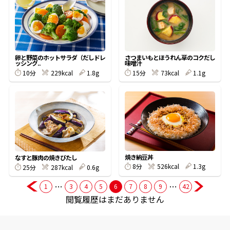
商品情報一覧
卵と野菜のホットサラダ（だしドレ
さつまいもとほうれん草のコクだし
ッシング..
味噌汁
おすすめサイト
10分
229kcal
1.8g
15分
73kcal
1.1g
新鮮一番
氷熟®︎
だしパック
焼き納豆丼
なすと豚肉の焼きびたし
8分
526kcal
1.3g
25分
287kcal
0.6g
…
…
1
3
4
5
6
7
8
9
42
閲覧履歴はまだありません