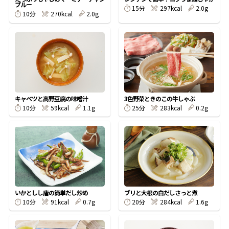
プルー
15分
297kcal
2.0g
10分
270kcal
2.0g
鰹節屋の
『踊り節』
だしパック
キャベツと高野豆腐の味噌汁
3色野菜ときのこの牛しゃぶ
10分
59kcal
1.1g
25分
283kcal
0.2g
だし粉
いかとしし唐の簡単だし炒め
ブリと大根の白だしさっと煮
10分
91kcal
0.7g
20分
284kcal
1.6g