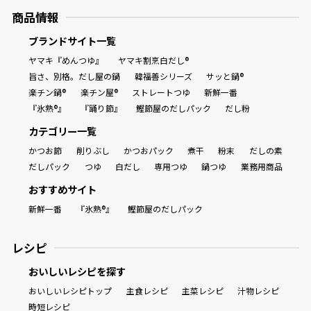
商品情報
ブランドサイト一覧
ヤマキ『めんつゆ』
ヤマキ割烹白だし®
旨さ、別格。だし屋の鍋
韓福善シリーズ
サッと鍋®
楽チン鍋®
楽チン屋®
ストレートつゆ
新鮮一番
『氷熟®』
『踊り節』
鰹節屋のだしパック
だし粉
カテゴリー一覧
かつお節
削りぶし
かつおパック
煮干
粉末
だしの素
だしパック
つゆ
白だし
専用つゆ
鍋つゆ
業務用商品
おすすめサイト
新鮮一番
『氷熟®』
鰹節屋のだしパック
レシピ
おいしいレシピを探す
おいしいレシピトップ
主食レシピ
主菜レシピ
汁物レシピ
時短レシピ