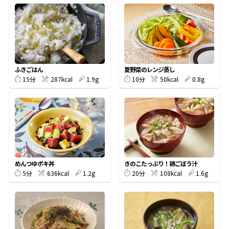
オンラインショップ
汁物レシピ
かつお節・だしをもっと知る
- ヤマキ かつお節プラス®
コミュニティサイト
時短レシピ
ヤマキ かつお節プラス®
Global
採用情報
旨さ、別格。だし屋の鍋
韓福善シリーズ
ふきごはん
夏野菜のレンジ蒸し
15分
287kcal
1.9g
10分
50kcal
0.8g
おいしいレシピを商品から探す
かつお節・だしを楽しむ
- ジョブリターン制
かつお節レシピ
だしコミュ
めんつゆレシピ
めんつゆポキ丼
きのこたっぷり！鶏ごぼう汁
割烹白だしレシピ
5分
636kcal
1.2g
20分
108kcal
1.6g
サッと鍋®
楽チン鍋®
レシピ特設サイト