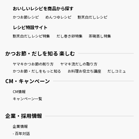
おいしいレシピを商品から探す
かつお節レシピ
めんつゆレシピ
割烹白だしレシピ
レシピ特設サイト
割烹白だしレシピ特集
だし巻き卵特集
茶碗蒸し特集
かつお節・だしを知る 楽しむ
ヤマキかつお節の削り方
ヤマキ流だしの取り方
かつお節・だしをもっと知る
お料理お役立ち講座
だしコミュ
CM・キャンペーン
CM情報
キャンペーン一覧
企業・採用情報
企業情報
- 百年対話