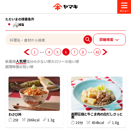
ただいまの検索条件
商品情報
減塩
詳細検索
レシピ
ブランド一覧
…
…
1
4
5
6
7
8
42
かつお節・だしを楽しむ
人気順
新着順
塩分の少ない順
カロリーの低い順
おいしいレシピを探す
調理時間の短い順
CM・キャンペーン
おいしいレシピトップ
かつお節・だしを知る
CM
企業・採用情報
主食レシピ
だしの取り方
ヤマキ『めんつゆ』
ヤマキ 割烹白だし
キャンペーン一覧
企業情報
お問い合わせ
高野豆腐と牛こま肉の白だしさっと
わさび丼
主菜レシピ
かつお節の削り方
煮
2分
266kcal
1.3g
10分
404kcal
1.8g
- 百年対話
ヤマキお客様相談室