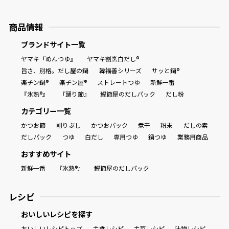
商品情報一覧
商品情報
ブランドサイト一覧
ヤマキ『めんつゆ』
ヤマキ割烹白だし®
おすすめサイト
旨さ、別格。だし屋の鍋
韓福善シリーズ
サッと鍋®
楽チン鍋®
楽チン屋®
ストレートつゆ
新鮮一番
新鮮一番
『氷熟®』
『踊り節』
鰹節屋のだしパック
だし粉
カテゴリー一覧
氷熟®︎
かつお節
削りぶし
かつおパック
煮干
粉末
だしの素
だしパック
つゆ
白だし
専用つゆ
鍋つゆ
業務用商品
おすすめサイト
だしパック
新鮮一番
『氷熟®』
鰹節屋のだしパック
レシピ
おいしいレシピを探す
おいしいレシピトップ
主食レシピ
主菜レシピ
汁物レシピ