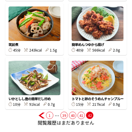
鰹節屋の
『踊り節』
だしパック
筑前煮
簡単めんつゆから揚げ
45分
243kcal
1.5g
40分
566kcal
2.0g
いかとしし唐の簡単だし炒め
トマトと卵のそうめんチャンプルー
10分
91kcal
0.7g
15分
217kcal
0.9g
だし粉
…
1
39
40
41
42
閲覧履歴はまだありません