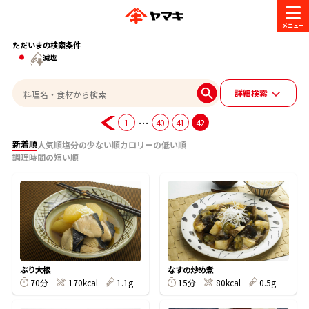
ただいまの検索条件
商品情報
減塩
詳細検索
レシピ
ブランド一覧
…
1
40
41
42
かつお節・だしを楽しむ
新着順
人気順
塩分の少ない順
カロリーの低い順
おいしいレシピを探す
調理時間の短い順
CM・キャンペーン
おいしいレシピトップ
かつお節・だしを知る
CM
企業・採用情報
主食レシピ
だしの取り方
ヤマキ『めんつゆ』
ヤマキ 割烹白だし
キャンペーン一覧
企業情報
お問い合わせ
ぶり大根
なすの炒め煮
主菜レシピ
かつお節の削り方
70分
170kcal
1.1g
15分
80kcal
0.5g
- 百年対話
ヤマキお客様相談室