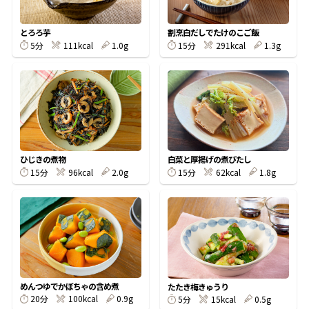
割烹白だしレシピ特集
とろろ芋
割烹白だしでたけのこご飯
5分
111kcal
1.0g
15分
291kcal
1.3g
だし巻き卵特集
楽チン屋®
ストレートつゆ
かつおだしが決め手！簡単茶碗蒸し
ひじきの煮物
白菜と厚揚げの煮びたし
15分
96kcal
2.0g
15分
62kcal
1.8g
新鮮一番
『氷熟®』
めんつゆでかぼちゃの含め煮
たたき梅きゅうり
20分
100kcal
0.9g
5分
15kcal
0.5g