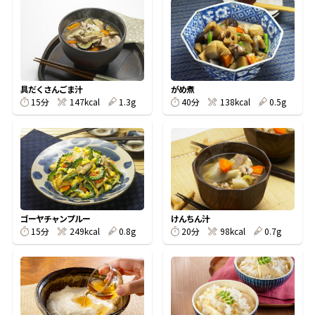
オンラインショップ
汁物レシピ
かつお節・だしをもっと知る
- ヤマキ かつお節プラス®
コミュニティサイト
時短レシピ
ヤマキ かつお節プラス®
Global
採用情報
具だくさんごま汁
がめ煮
旨さ、別格。だし屋の鍋
韓福善シリーズ
15分
147kcal
1.3g
40分
138kcal
0.5g
おいしいレシピを商品から探す
かつお節・だしを楽しむ
- ジョブリターン制
かつお節レシピ
だしコミュ
めんつゆレシピ
ゴーヤチャンプルー
けんちん汁
15分
249kcal
0.8g
20分
98kcal
0.7g
割烹白だしレシピ
サッと鍋®
楽チン鍋®
レシピ特設サイト