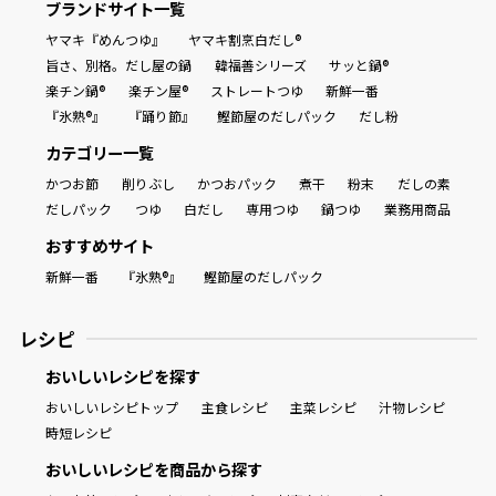
ブランドサイト一覧
ヤマキ『めんつゆ』
ヤマキ割烹白だし®
旨さ、別格。だし屋の鍋
韓福善シリーズ
サッと鍋®
楽チン鍋®
楽チン屋®
ストレートつゆ
新鮮一番
『氷熟®』
『踊り節』
鰹節屋のだしパック
だし粉
カテゴリー一覧
かつお節
削りぶし
かつおパック
煮干
粉末
だしの素
だしパック
つゆ
白だし
専用つゆ
鍋つゆ
業務用商品
おすすめサイト
新鮮一番
『氷熟®』
鰹節屋のだしパック
レシピ
おいしいレシピを探す
おいしいレシピトップ
主食レシピ
主菜レシピ
汁物レシピ
時短レシピ
おいしいレシピを商品から探す