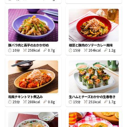
鰹節屋の
『踊り節』
だしパック
豚バラ肉と長芋のおかか炒め
根菜と豚肉のソテーカレー風味
258kcal
0.7g
204kcal
1.2g
10分
15分
和風チキントマト煮込み
生ハムとチーズおかかの生春巻き
288kcal
0.8g
251kcal
1.7g
25分
15分
だし粉