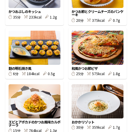
割烹白だしレシピ特集
かつおぶしのキッシュ
かつお節とクリームチーズのパンケ
ーキ
233kcal
1.2g
35分
375kcal
0.7g
20分
だし巻き卵特集
楽チン屋®
ストレートつゆ
かつおだしが決め手！簡単茶碗蒸し
麩の明石焼き風
和風かつお節ピザ
184kcal
0.5g
575kcal
1.8g
6分
25分
新鮮一番
『氷熟®』
エビとアボカドのかつお風味カルボ
おかかリゾット
ナーラ
359kcal
1.7g
30分
764kcal
1.3g
15分