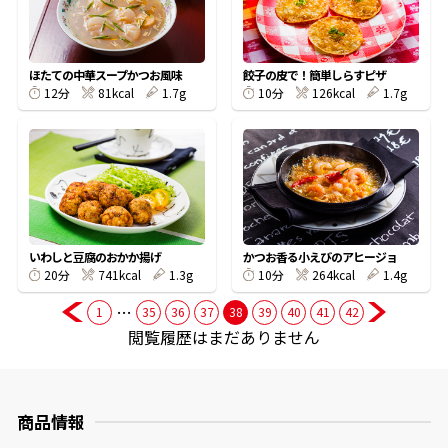
商品情報一覧
ほたての中華スープかつお風味
餃子の皮で！簡単しらすピザ
81kcal
1.7g
126kcal
1.7g
12分
10分
おすすめサイト
新鮮一番
氷熟®︎
いわしと豆腐のおかか揚げ
かつお香る小えびのアヒージョ
741kcal
1.3g
264kcal
1.4g
20分
10分
だしパック
…
1
35
36
37
38
39
40
41
42
閲覧履歴はまだありません
商品情報