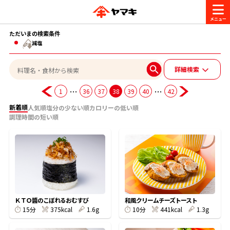
ただいまの検索条件
商品情報
減塩
詳細検索
レシピ
ブランド一覧
…
…
1
36
37
38
39
40
42
かつお節・だしを楽しむ
新着順
人気順
塩分の少ない順
カロリーの低い順
おいしいレシピを探す
調理時間の短い順
CM・キャンペーン
おいしいレシピトップ
かつお節・だしを知る
CM
企業・採用情報
主食レシピ
だしの取り方
ヤマキ『めんつゆ』
ヤマキ 割烹白だし
キャンペーン一覧
企業情報
お問い合わせ
ＫＴＯ醬のこぼれるおむすび
和風クリームチーズトースト
主菜レシピ
かつお節の削り方
375kcal
1.6g
441kcal
1.3g
15分
10分
- 百年対話
ヤマキお客様相談室