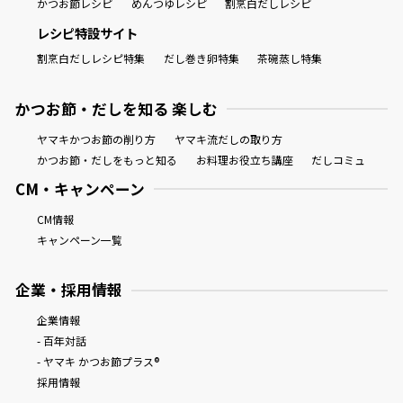
かつお節レシピ
めんつゆレシピ
割烹白だしレシピ
レシピ特設サイト
割烹白だしレシピ特集
だし巻き卵特集
茶碗蒸し特集
かつお節・だしを知る 楽しむ
ヤマキかつお節の削り方
ヤマキ流だしの取り方
かつお節・だしをもっと知る
お料理お役立ち講座
だしコミュ
CM・キャンペーン
CM情報
キャンペーン一覧
企業・採用情報
企業情報
- 百年対話
- ヤマキ かつお節プラス®
採用情報