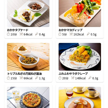
オンラインショップ
汁物レシピ
かつお節・だしをもっと知る
- ヤマキ かつお節プラス®
コミュニティサイト
時短レシピ
ヤマキ かつお節プラス®
Global
採用情報
おかかタプナード
おかかマヨディップ
旨さ、別格。だし屋の鍋
韓福善シリーズ
64kcal
0.4g
162kcal
0.5g
10分
5分
おいしいレシピを商品から探す
かつお節・だしを楽しむ
- ジョブリターン制
かつお節レシピ
だしコミュ
めんつゆレシピ
トリプルねぎの万能ねぎ醤油
ふわふわサラダクレープ
66kcal
1.3g
148kcal
0.3g
15分
20分
割烹白だしレシピ
サッと鍋®
楽チン鍋®
レシピ特設サイト