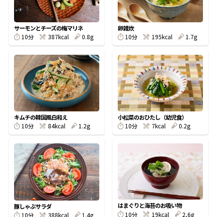
割烹白だしレシピ特集
サーモンとチーズの梅マリネ
卵雑炊
10分
387kcal
0.8g
10分
195kcal
1.7g
だし巻き卵特集
楽チン屋®
ストレートつゆ
かつおだしが決め手！簡単茶碗蒸し
キムチの韓国風白和え
小松菜のおひたし（幼児食）
10分
84kcal
1.2g
10分
7kcal
0.2g
新鮮一番
『氷熟®』
はまぐりと海苔のお吸い物
豚しゃぶサラダ
10分
19kcal
2,6g
10分
388kcal
1.4g