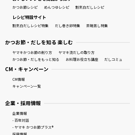
かつお節レシピ
めんつゆレシピ
割烹白だしレシピ
レシピ特設サイト
割烹白だしレシピ特集
だし巻き卵特集
茶碗蒸し特集
かつお節・だしを知る 楽しむ
ヤマキかつお節の削り方
ヤマキ流だしの取り方
かつお節・だしをもっと知る
お料理お役立ち講座
だしコミュ
CM・キャンペーン
CM情報
キャンペーン一覧
企業・採用情報
企業情報
- 百年対話
- ヤマキ かつお節プラス®
採用情報