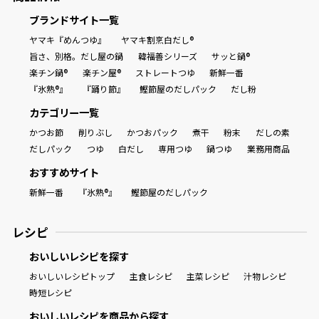
ブランドサイト一覧
ヤマキ『めんつゆ』
ヤマキ割烹白だし®
旨さ、別格。だし屋の鍋
韓福善シリーズ
サッと鍋®
楽チン鍋®
楽チン屋®
ストレートつゆ
新鮮一番
『氷熟®』
『踊り節』
鰹節屋のだしパック
だし粉
カテゴリー一覧
かつお節
削りぶし
かつおパック
煮干
粉末
だしの素
だしパック
つゆ
白だし
専用つゆ
鍋つゆ
業務用商品
おすすめサイト
新鮮一番
『氷熟®』
鰹節屋のだしパック
レシピ
おいしいレシピを探す
おいしいレシピトップ
主食レシピ
主菜レシピ
汁物レシピ
時短レシピ
おいしいレシピを商品から探す