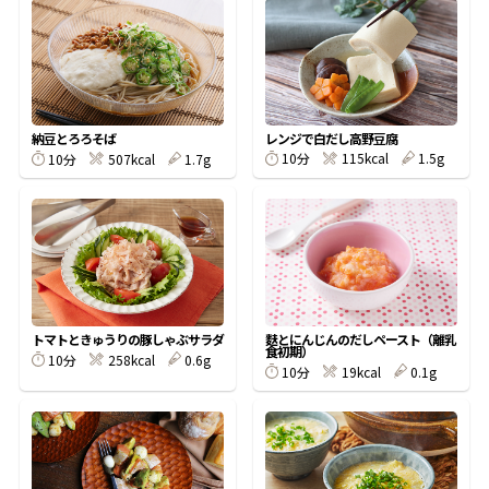
オンラインショップ
汁物レシピ
かつお節・だしをもっと知る
- ヤマキ かつお節プラス®
コミュニティサイト
時短レシピ
ヤマキ かつお節プラス®
Global
採用情報
レンジで白だし高野豆腐
納豆とろろそば
旨さ、別格。だし屋の鍋
韓福善シリーズ
10分
115kcal
1.5g
10分
507kcal
1.7g
おいしいレシピを商品から探す
かつお節・だしを楽しむ
- ジョブリターン制
かつお節レシピ
だしコミュ
めんつゆレシピ
トマトときゅうりの豚しゃぶサラダ
麩とにんじんのだしペースト（離乳
食初期）
10分
258kcal
0.6g
割烹白だしレシピ
10分
19kcal
0.1g
サッと鍋®
楽チン鍋®
レシピ特設サイト