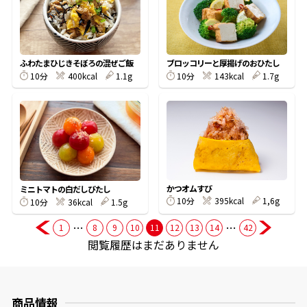
商品情報一覧
ふわたまひじきそぼろの混ぜご飯
ブロッコリーと厚揚げのおひたし
10分
400kcal
1.1g
10分
143kcal
1.7g
おすすめサイト
新鮮一番
氷熟®︎
かつオムすび
ミニトマトの白だしびたし
10分
395kcal
1,6g
10分
36kcal
1.5g
だしパック
…
…
1
8
9
10
11
12
13
14
42
閲覧履歴はまだありません
商品情報