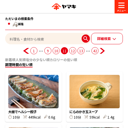
ただいまの検索条件
商品情報
減塩
詳細検索
レシピ
ブランド一覧
…
…
1
9
10
11
12
13
42
かつお節・だしを楽しむ
新着順
人気順
塩分の少ない順
カロリーの低い順
おいしいレシピを探す
調理時間の短い順
CM・キャンペーン
おいしいレシピトップ
かつお節・だしを知る
CM
企業・採用情報
主食レシピ
だしの取り方
ヤマキ『めんつゆ』
ヤマキ 割烹白だし
キャンペーン一覧
企業情報
お問い合わせ
大根でヘルシー餃子
にらのかき玉スープ
主菜レシピ
かつお節の削り方
10分
449kcal
0.6g
10分
59kcal
1.4g
- 百年対話
ヤマキお客様相談室