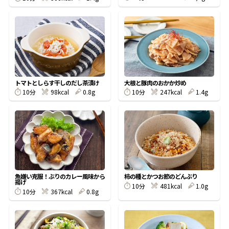
鰹節屋の
『踊り節』
だしパック
トマトとしらす干しのだし茶漬け
大根と豚肉のおかか炒め
10分
98kcal
0.8g
10分
247kcal
1.4g
魚嫌い克服！ぶりのカレー風味から
柿の種とかつお節のどんぶり
揚げ
10分
481kcal
1.0g
だし粉
10分
367kcal
0.8g