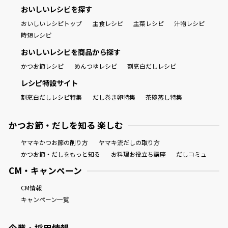
おいしいレシピを探す
割烹白だしレシピ特集
おいしいレシピトップ
主食レシピ
主菜レシピ
汁物レシピ
時短レシピ
だし巻き卵特集
おいしいレシピを商品から探す
楽チン屋®
ストレートつゆ
かつお節レシピ
めんつゆレシピ
割烹白だしレシピ
かつおだしが決め手！簡単茶碗蒸し
レシピ特設サイト
割烹白だしレシピ特集
だし巻き卵特集
茶碗蒸し特集
かつお節・だしを知る 楽しむ
ヤマキかつお節の削り方
ヤマキ流だしの取り方
かつお節・だしをもっと知る
お料理お役立ち講座
だしコミュ
CM・キャンペーン
新鮮一番
『氷熟®』
CM情報
キャンペーン一覧