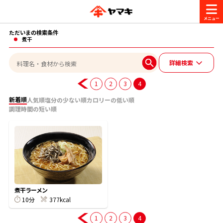
ただいまの検索条件
商品情報
煮干
詳細検索
レシピ
ブランド一覧
1
2
3
4
かつお節・だしを楽しむ
新着順
人気順
塩分の少ない順
カロリーの低い順
調理時間の短い順
おいしいレシピを探す
CM・キャンペーン
おいしいレシピトップ
かつお節・だしを知る
CM
企業・採用情報
主食レシピ
だしの取り方
ヤマキ『めんつゆ』
ヤマキ 割烹白だし
キャンペーン一覧
企業情報
お問い合わせ
煮干ラーメン
主菜レシピ
かつお節の削り方
10分
377kcal
1
2
3
4
- 百年対話
ヤマキお客様相談室