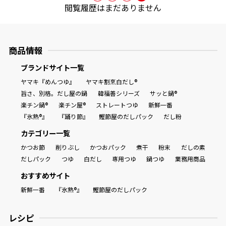
オンラインショップ
閲覧履歴はまだありません
汁物レシピ
かつお節・だしをもっと知る
- ヤマキ かつお節プラス®
コミュニティサイト
時短レシピ
ヤマキ かつお節プラス®
商品情報
Global
採用情報
旨さ、別格。だし屋の鍋
韓福善シリーズ
ブランドサイト一覧
おいしいレシピを商品から探す
かつお節・だしを楽しむ
ヤマキ『めんつゆ』
ヤマキ割烹白だし®
- ジョブリターン制
旨さ、別格。だし屋の鍋
韓福善シリーズ
サッと鍋®
楽チン鍋®
楽チン屋®
ストレートつゆ
新鮮一番
かつお節レシピ
だしコミュ
『氷熟®』
『踊り節』
鰹節屋のだしパック
だし粉
カテゴリー一覧
めんつゆレシピ
かつお節
削りぶし
かつおパック
煮干
粉末
だしの素
だしパック
つゆ
白だし
専用つゆ
鍋つゆ
業務用商品
割烹白だしレシピ
おすすめサイト
サッと鍋®
楽チン鍋®
新鮮一番
『氷熟®』
鰹節屋のだしパック
レシピ特設サイト
レシピ