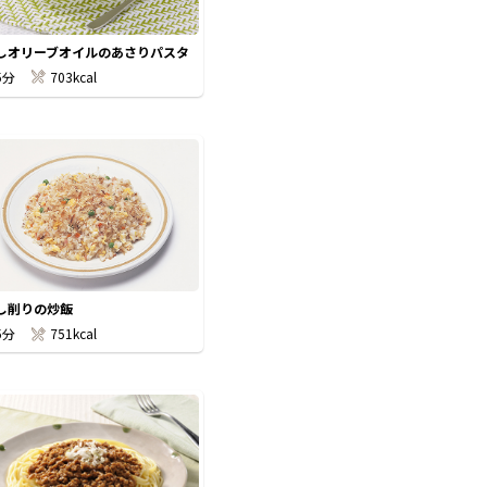
しオリーブオイルのあさりパスタ
5分
703kcal
し削りの炒飯
5分
751kcal