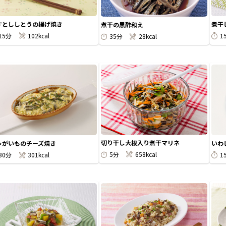
すとししとうの揚げ焼き
煮干
煮干の黒酢和え
15分
102kcal
1
35分
28kcal
切り干し大根入り煮干マリネ
ゃがいものチーズ焼き
いわ
5分
658kcal
30分
301kcal
1