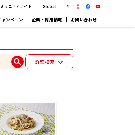
コミュニティサイト
Global
キャンペーン
企業・採用情報
お問い合わせ
報
かつお節・だしを楽しむ
楽チン鍋®
楽チン屋®
詳細検索
つゆ
ヤマキの
割烹白だし
だし粉
報
一覧はこちら
リターン制
し
専用調味料
鍋つゆ
業務用商品