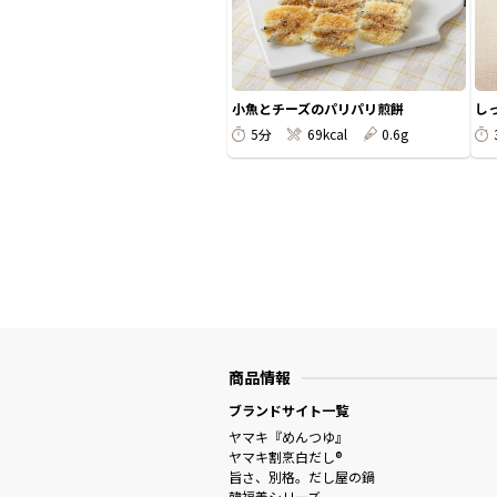
小魚とチーズのパリパリ煎餅
し
5分
69kcal
0.6g
商品情報
ブランドサイト一覧
ヤマキ『めんつゆ』
ヤマキ割烹白だし®
旨さ、別格。だし屋の鍋
韓福善シリーズ