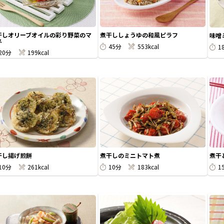
干しオリーブオイルの彩り野菜のマ
煮干ししょうゆの和風ピラフ
味噌
ネ
45分
553kcal
1
20分
199kcal
干し揚げ煎餅
煮干しのミニトマト煮
煮干
10分
261kcal
10分
183kcal
1