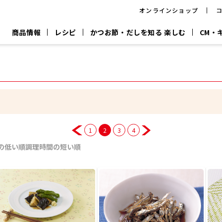
オンラインショップ
商品情報
レシピ
かつお節・だしを知る 楽しむ
CM・
CM
おいしいレシピを商品から探す
キャンペーン
採用情
P
旨さ、別格。
韓福善シリーズ
サッと鍋®
だし屋の鍋
主菜レシピ
百年対話
時短レシピ
ヤマキの削り節
ヤマキのめん
鰹節屋の
『氷熟®』
『踊り節』
だしパック
流だしの取り方
1
2
3
4
ヤマキ かつお節プラス®
CM情報
キャンペーン一覧
採用情
の低い順
調理時間の短い順
ジョブ
煮干
粉末
だしパック
つゆ
白だ
だしの素