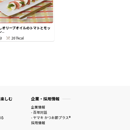
しオリーブオイルのトマトとモッ
..
分
207kcal
 楽しむ
企業・採用情報
企業情報
- 百年対話
知る
- ヤマキ かつお節プラス®
採用情報