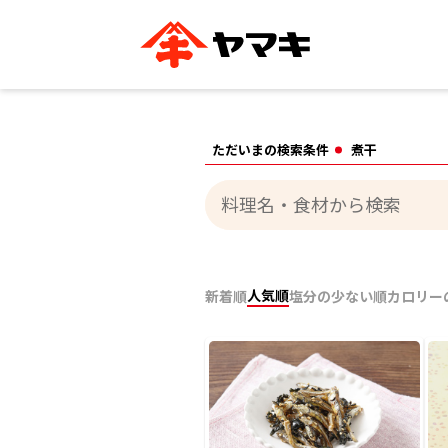
ブランドサイト別
かつお節・だしを知る
おいしいレシピを探す
企業情報
おいしいレシピTO
ただいまの検索条件
煮干
ヤマキ
ヤマキ
『めんつゆ』
割烹白だし®
主食レシピ
汁物レシピ
ストレート
新鮮一番
つゆ
レシピ特設サイト
ヤマキかつお節の削り方
ヤマキ
企業情報
人気順
新着順
塩分の少ない順
カロリー
カテゴリー別
削りぶし
かつおパック
かつお節