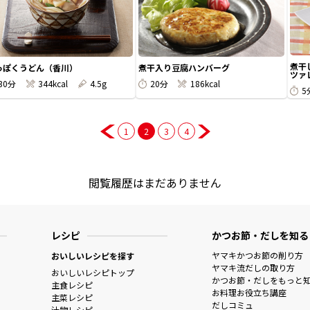
煮干
煮干入り豆腐ハンバーグ
っぽくうどん（香川）
ツァレ
20分
186kcal
30分
344kcal
4.5g
5
1
2
3
4
閲覧履歴はまだありません
レシピ
かつお節・だしを知る
ヤマキかつお節の削り方
おいしいレシピを探す
ヤマキ流だしの取り方
おいしいレシピトップ
かつお節・だしをもっと
主食レシピ
お料理お役立ち講座
主菜レシピ
だしコミュ
汁物レシピ