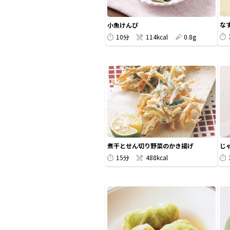
な
小魚けんぴ
10分
114kcal
0.8g
煮干とせん切り野菜のかき揚げ
じ
15分
488kcal