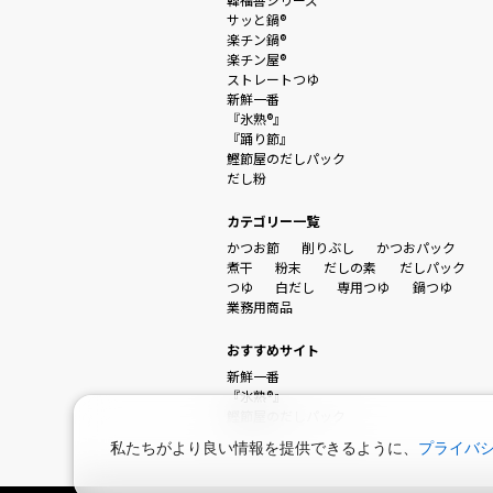
サッと鍋®
楽チン鍋®
楽チン屋®
ストレートつゆ
新鮮一番
『氷熟®』
『踊り節』
鰹節屋のだしパック
だし粉
カテゴリー一覧
かつお節
削りぶし
かつおパック
煮干
粉末
だしの素
だしパック
つゆ
白だし
専用つゆ
鍋つゆ
業務用商品
おすすめサイト
新鮮一番
『氷熟®』
鰹節屋のだしパック
私たちがより良い情報を提供できるように、
プライバ