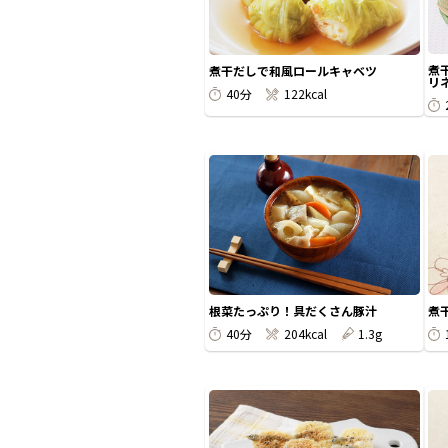
煮
煮干だしで和風ロールキャベツ
リ
40分
122kcal
根菜たっぷり！具だくさん豚汁
煮
40分
204kcal
1.3g