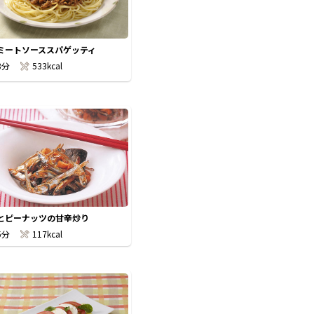
ミートソーススパゲッティ
8分
533kcal
とピーナッツの甘辛炒り
5分
117kcal