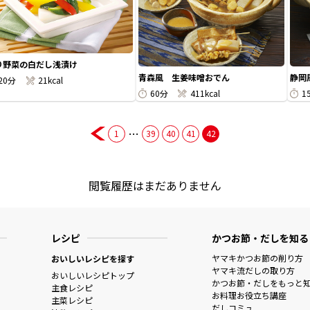
り野菜の白だし浅漬け
青森風 生姜味噌おでん
静岡
20分
21kcal
60分
411kcal
1
…
1
39
40
41
42
閲覧履歴はまだありません
レシピ
かつお節・だしを知る
ヤマキかつお節の削り方
おいしいレシピを探す
ヤマキ流だしの取り方
おいしいレシピトップ
かつお節・だしをもっと
主食レシピ
お料理お役立ち講座
主菜レシピ
だしコミュ