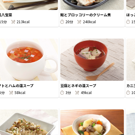
風八宝菜
鮭とブロッコリーのクリーム煮
ほっ
15分
213kcal
20分
240kcal
1
マトとハムの温スープ
豆腐とネギの温スープ
カニ
5分
58kcal
3分
49kcal
1