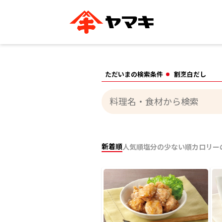
ブランドサイト別
かつお節・だしを知る
おいしいレシピを探す
企業情報
おいしいレシピTO
ただいまの検索条件
割烹白だし
ヤマキ
ヤマキ
『めんつゆ』
割烹白だし®
主食レシピ
汁物レシピ
ストレート
新鮮一番
つゆ
レシピ特設サイト
ヤマキかつお節の削り方
ヤマキ
企業情報
新着順
人気順
塩分の少ない順
カロリー
カテゴリー別
削りぶし
かつおパック
かつお節