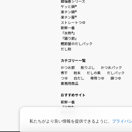
韓福善シリーズ
サッと鍋®
楽チン鍋®
楽チン屋®
ストレートつゆ
新鮮一番
『氷熟®』
『踊り節』
鰹節屋のだしパック
だし粉
カテゴリー一覧
かつお節
削りぶし
かつおパック
煮干
粉末
だしの素
だしパック
つゆ
白だし
専用つゆ
鍋つゆ
業務用商品
おすすめサイト
新鮮一番
『氷熟®』
鰹節屋のだしパック
私たちがより良い情報を提供できるように、
プライバ