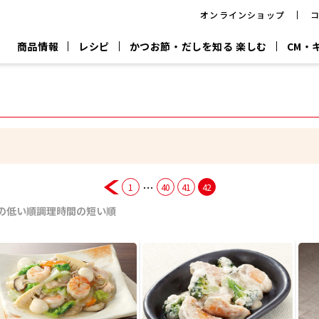
オンラインショップ
商品情報
レシピ
かつお節・だしを知る 楽しむ
CM・
CM
おいしいレシピを商品から探す
キャンペーン
採用情
P
旨さ、別格。
韓福善シリーズ
サッと鍋®
だし屋の鍋
主菜レシピ
百年対話
時短レシピ
ヤマキの削り節
ヤマキのめん
鰹節屋の
『氷熟®』
『踊り節』
だしパック
流だしの取り方
…
1
40
41
42
ヤマキ かつお節プラス®
CM情報
キャンペーン一覧
採用情
の低い順
調理時間の短い順
ジョブ
煮干
粉末
だしパック
つゆ
白だ
だしの素