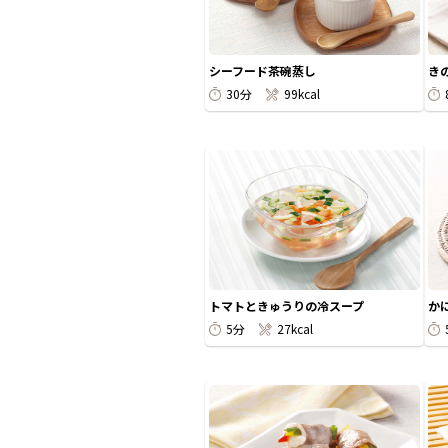
シーフード茶碗蒸し
き
30分
99kcal
トマトときゅうりの冷スープ
か
5分
27kcal