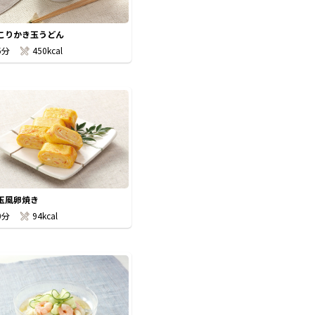
こりかき玉うどん
5分
450kcal
玉風卵焼き
0分
94kcal