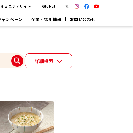
コミュニティサイト
Global
キャンペーン
企業・採用情報
お問い合わせ
報
かつお節・だしを楽しむ
楽チン鍋®
楽チン屋®
詳細検索
つゆ
ヤマキの
割烹白だし
だし粉
報
一覧はこちら
リターン制
し
専用調味料
鍋つゆ
業務用商品