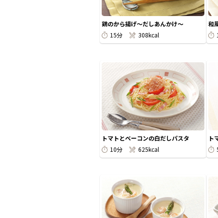
鶏のから揚げ～だしあんかけ～
和
15分
308kcal
トマトとベーコンの白だしパスタ
ト
10分
625kcal