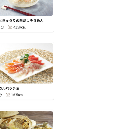
ときゅうりの白だしそうめん
0分
415kcal
カルパッチョ
分
167kcal