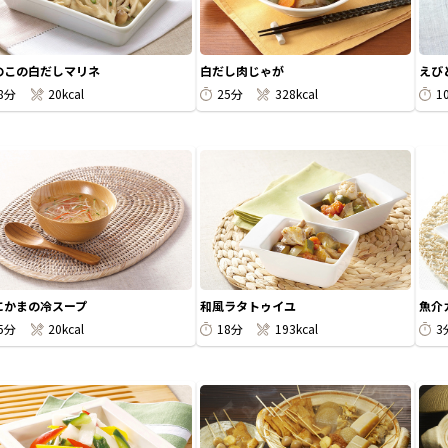
のこの白だしマリネ
白だし肉じゃが
えび
8分
20kcal
25分
328kcal
1
にかまの冷スープ
和風ラタトゥイユ
魚介
5分
20kcal
18分
193kcal
3