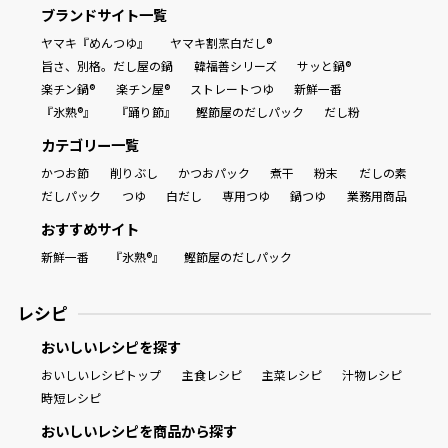
ブランドサイト一覧
ヤマキ『めんつゆ』
ヤマキ割烹白だし®
旨さ、別格。だし屋の鍋
韓福善シリーズ
サッと鍋®
楽チン鍋®
楽チン屋®
ストレートつゆ
新鮮一番
『氷熟®』
『踊り節』
鰹節屋のだしパック
だし粉
カテゴリー一覧
かつお節
削りぶし
かつおパック
煮干
粉末
だしの素
だしパック
つゆ
白だし
専用つゆ
鍋つゆ
業務用商品
おすすめサイト
新鮮一番
『氷熟®』
鰹節屋のだしパック
レシピ
おいしいレシピを探す
おいしいレシピトップ
主食レシピ
主菜レシピ
汁物レシピ
時短レシピ
おいしいレシピを商品から探す