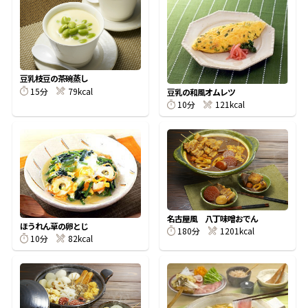
豆乳枝豆の茶碗蒸し
鰹節屋の
15分
79kcal
豆乳の和風オムレツ
『踊り節』
だしパック
10分
121kcal
名古屋風 八丁味噌おでん
ほうれん草の卵とじ
180分
1201kcal
10分
82kcal
だし粉