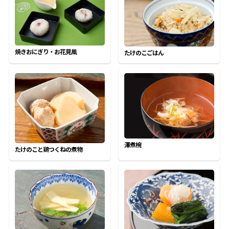
オンラインショップ
汁物レシピ
かつお節・だしをもっと知る
- ヤマキ かつお節プラス®
コミュニティサイト
時短レシピ
ヤマキ かつお節プラス®
焼きおにぎり・お花見風
たけのこごはん
Global
採用情報
旨さ、別格。だし屋の鍋
韓福善シリーズ
おいしいレシピを商品から探す
かつお節・だしを楽しむ
- ジョブリターン制
かつお節レシピ
だしコミュ
めんつゆレシピ
澤煮椀
たけのこと鶏つくねの煮物
割烹白だしレシピ
サッと鍋®
楽チン鍋®
レシピ特設サイト