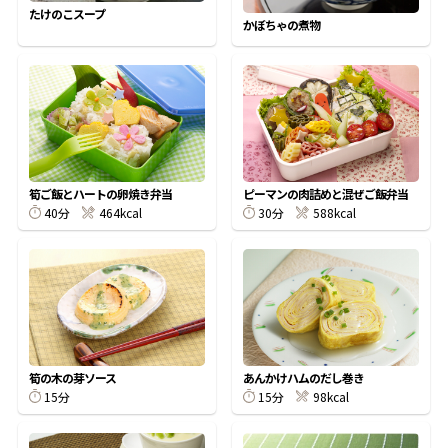
たけのこスープ
かぼちゃの煮物
割烹白だしレシピ特集
だし巻き卵特集
楽チン屋®
ストレートつゆ
かつおだしが決め手！簡単茶碗蒸し
筍ご飯とハートの卵焼き弁当
ピーマンの肉詰めと混ぜご飯弁当
40分
464kcal
30分
588kcal
新鮮一番
『氷熟®』
筍の木の芽ソース
あんかけハムのだし巻き
15分
15分
98kcal