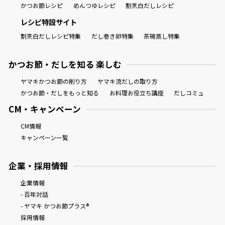
かつお節レシピ
めんつゆレシピ
割烹白だしレシピ
レシピ特設サイト
割烹白だしレシピ特集
だし巻き卵特集
茶碗蒸し特集
かつお節・だしを知る 楽しむ
ヤマキかつお節の削り方
ヤマキ流だしの取り方
かつお節・だしをもっと知る
お料理お役立ち講座
だしコミュ
CM・キャンペーン
CM情報
キャンペーン一覧
企業・採用情報
企業情報
- 百年対話
- ヤマキ かつお節プラス®
採用情報