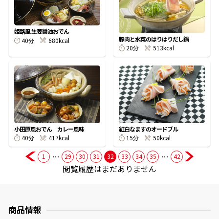
商品情報一覧
姫路風 生姜醤油おでん
豚肉と水菜のはりはりだし鍋
40分
680kcal
20分
513kcal
おすすめサイト
新鮮一番
氷熟®︎
小田原風おでん カレー風味
紅白なますのオードブル
40分
417kcal
15分
50kcal
だしパック
…
…
1
29
30
31
32
33
34
35
42
閲覧履歴はまだありません
商品情報