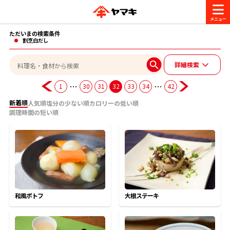
ただいまの検索条件
商品情報
割烹白だし
詳細検索
レシピ
ブランド一覧
…
…
1
30
31
32
33
34
42
かつお節・だしを楽しむ
新着順
人気順
塩分の少ない順
カロリーの低い順
調理時間の短い順
おいしいレシピを探す
CM・キャンペーン
おいしいレシピトップ
かつお節・だしを知る
CM
企業・採用情報
主食レシピ
だしの取り方
ヤマキ『めんつゆ』
ヤマキ 割烹白だし
キャンペーン一覧
企業情報
和風ポトフ
大根ステーキ
お問い合わせ
主菜レシピ
かつお節の削り方
- 百年対話
ヤマキお客様相談室