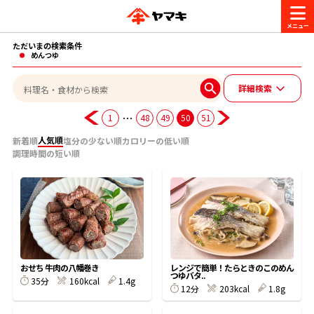
ただいまの検索条件
商品情報
めんつゆ
詳細検索
レシピ
ブランド一覧
…
1
48
49
50
51
かつお節・だしを楽しむ
人気順
新着順
塩分の少ない順
カロリーの低い順
調理時間の短い順
おいしいレシピを探す
CM・キャンペーン
おいしいレシピトップ
かつお節・だしを知る
CM
企業・採用情報
主食レシピ
だしの取り方
ヤマキ『めんつゆ』
ヤマキ 割烹白だし
キャンペーン一覧
企業情報
お問い合わせ
おせち 牛肉の八幡巻き
レンジで簡単！たらときのこのめん
つゆバタ..
主菜レシピ
かつお節の削り方
35分
160kcal
1.4g
12分
203kcal
1.8g
- 百年対話
ヤマキお客様相談室