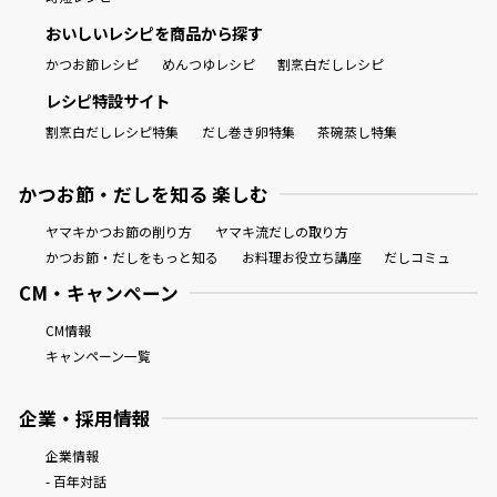
おいしいレシピを商品から探す
かつお節レシピ
めんつゆレシピ
割烹白だしレシピ
レシピ特設サイト
割烹白だしレシピ特集
だし巻き卵特集
茶碗蒸し特集
かつお節・だしを知る 楽しむ
ヤマキかつお節の削り方
ヤマキ流だしの取り方
かつお節・だしをもっと知る
お料理お役立ち講座
だしコミュ
CM・キャンペーン
CM情報
キャンペーン一覧
企業・採用情報
企業情報
- 百年対話