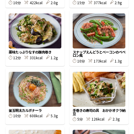
10分
422kcal
2.0g
15分
377kcal
2.9g
鰹節屋の
『踊り節』
だしパック
薬味たっぷりなすの豚肉巻き
スナップえんどうとベーコンのぺぺ
ロン風
12分
331kcal
1.2g
10分
173kcal
1.3g
釜玉明太カルボナーラ
手巻きの寿司の具 おかかオクラ納
だし粉
豆
10分
608kcal
5.3g
5分
126kcal
2.3g