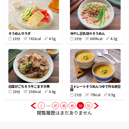
商品情報一覧
そうめんサラダ
冷やし豆乳坦々そうめん
おすすめサイト
10分
741kcal
4.5g
10分
680kcal
4.2g
新鮮一番
氷熟®︎
白菜がごちそう牛こますき煮
ストレートそうめんつゆで作る卵豆
だしパック
腐
20分
256kcal
4.4g
15分
79kcal
0.9g
…
1
47
48
49
50
51
閲覧履歴はまだありません