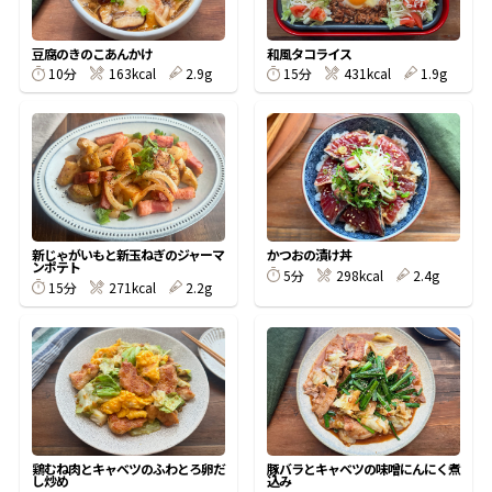
割烹白だしレシピ特集
豆腐のきのこあんかけ
和風タコライス
10分
163kcal
2.9g
15分
431kcal
1.9g
だし巻き卵特集
楽チン屋®
ストレートつゆ
かつおだしが決め手！簡単茶碗蒸し
新じゃがいもと新玉ねぎのジャーマ
かつおの漬け丼
ンポテト
5分
298kcal
2.4g
15分
271kcal
2.2g
新鮮一番
『氷熟®』
鶏むね肉とキャベツのふわとろ卵だ
豚バラとキャベツの味噌にんにく煮
し炒め
込み