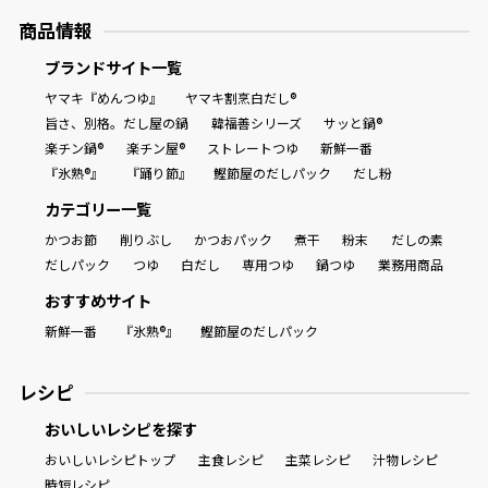
商品情報
ブランドサイト一覧
ヤマキ『めんつゆ』
ヤマキ割烹白だし®
旨さ、別格。だし屋の鍋
韓福善シリーズ
サッと鍋®
楽チン鍋®
楽チン屋®
ストレートつゆ
新鮮一番
『氷熟®』
『踊り節』
鰹節屋のだしパック
だし粉
カテゴリー一覧
かつお節
削りぶし
かつおパック
煮干
粉末
だしの素
だしパック
つゆ
白だし
専用つゆ
鍋つゆ
業務用商品
おすすめサイト
新鮮一番
『氷熟®』
鰹節屋のだしパック
レシピ
おいしいレシピを探す
おいしいレシピトップ
主食レシピ
主菜レシピ
汁物レシピ
時短レシピ