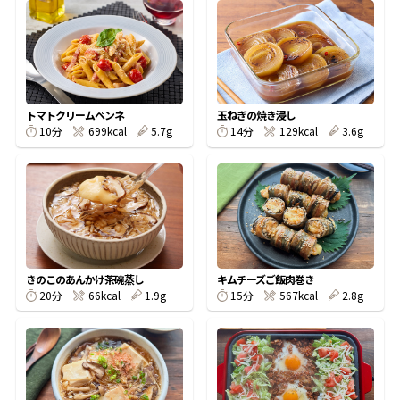
オンラインショップ
汁物レシピ
かつお節・だしをもっと知る
- ヤマキ かつお節プラス®
コミュニティサイト
時短レシピ
ヤマキ かつお節プラス®
Global
採用情報
旨さ、別格。だし屋の鍋
韓福善シリーズ
トマトクリームペンネ
玉ねぎの焼き浸し
10分
699kcal
5.7g
14分
129kcal
3.6g
おいしいレシピを商品から探す
かつお節・だしを楽しむ
- ジョブリターン制
かつお節レシピ
だしコミュ
めんつゆレシピ
きのこのあんかけ茶碗蒸し
キムチーズご飯肉巻き
20分
66kcal
1.9g
15分
567kcal
2.8g
割烹白だしレシピ
サッと鍋®
楽チン鍋®
レシピ特設サイト