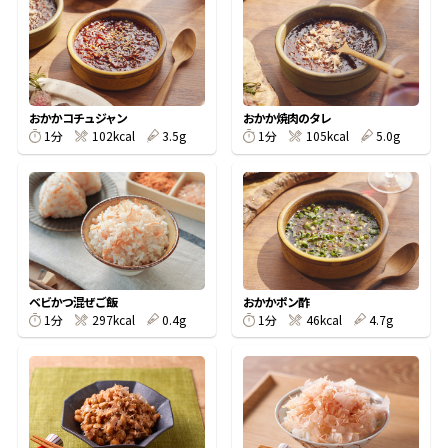
オンラインショップ
汁物レシピ
かつお節・だしをもっと知る
- ヤマキ かつお節プラス®
コミュニティサイト
時短レシピ
ヤマキ かつお節プラス®
Global
採用情報
おかかコチュジャン
おかか焼肉のタレ
旨さ、別格。だし屋の鍋
韓福善シリーズ
1分
102kcal
3.5g
1分
105kcal
5.0g
おいしいレシピを商品から探す
かつお節・だしを楽しむ
- ジョブリターン制
かつお節レシピ
だしコミュ
めんつゆレシピ
ベビかつ混ぜご飯
おかかポン酢
1分
297kcal
0.4g
1分
46kcal
4.7g
割烹白だしレシピ
サッと鍋®
楽チン鍋®
レシピ特設サイト