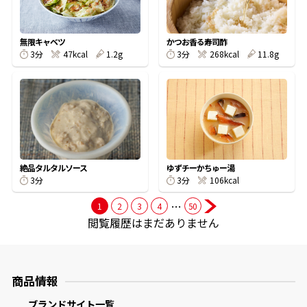
商品情報一覧
無限キャベツ
かつお香る寿司酢
3分
47kcal
1.2g
3分
268kcal
11.8g
おすすめサイト
新鮮一番
氷熟®︎
絶品タルタルソース
ゆずチーかちゅー湯
3分
3分
106kcal
…
1
2
3
4
50
だしパック
閲覧履歴はまだありません
商品情報
ブランドサイト一覧