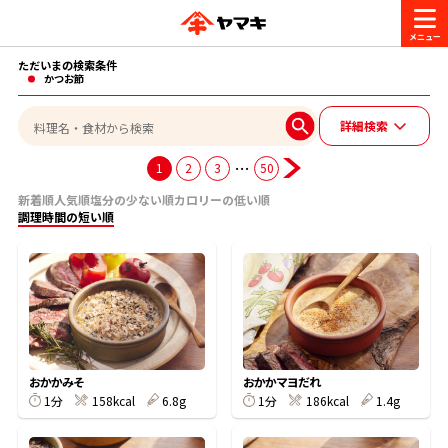
ただいまの検索条件
商品情報
かつお節
詳細検索
レシピ
ブランド一覧
…
1
2
3
50
かつお節・だしを楽しむ
新着順
人気順
塩分の少ない順
カロリーの低い順
調理時間の短い順
おいしいレシピを探す
CM・キャンペーン
おいしいレシピトップ
かつお節・だしを知る
CM
企業・採用情報
主食レシピ
だしの取り方
ヤマキ『めんつゆ』
ヤマキ 割烹白だし
キャンペーン一覧
企業情報
お問い合わせ
おかかみそ
おかかマヨだれ
主菜レシピ
かつお節の削り方
1分
158kcal
6.8g
1分
186kcal
1.4g
- 百年対話
ヤマキお客様相談室