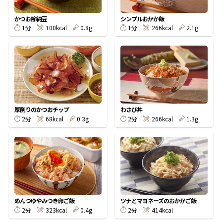
割烹白だしレシピ特集
かつお節納豆
シンプルおかか飯
1分
100kcal
0.8g
1分
266kcal
2.1g
だし巻き卵特集
楽チン屋®
ストレートつゆ
かつおだしが決め手！簡単茶碗蒸し
厚削りのかつおチップ
わさび丼
2分
68kcal
0.3g
2分
266kcal
1.3g
新鮮一番
『氷熟®』
めんつゆやみつき卵ご飯
ツナとマヨネーズのおかかご飯
2分
323kcal
0.4g
2分
414kcal