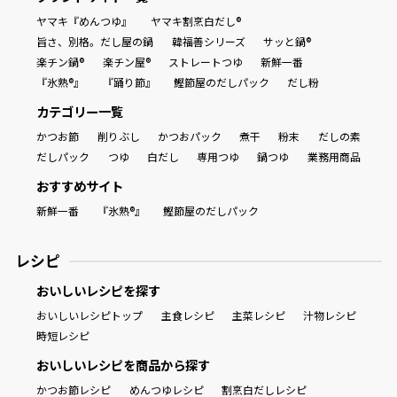
ヤマキ『めんつゆ』
ヤマキ割烹白だし®
旨さ、別格。だし屋の鍋
韓福善シリーズ
サッと鍋®
楽チン鍋®
楽チン屋®
ストレートつゆ
新鮮一番
『氷熟®』
『踊り節』
鰹節屋のだしパック
だし粉
カテゴリー一覧
かつお節
削りぶし
かつおパック
煮干
粉末
だしの素
だしパック
つゆ
白だし
専用つゆ
鍋つゆ
業務用商品
おすすめサイト
新鮮一番
『氷熟®』
鰹節屋のだしパック
レシピ
おいしいレシピを探す
おいしいレシピトップ
主食レシピ
主菜レシピ
汁物レシピ
時短レシピ
おいしいレシピを商品から探す
かつお節レシピ
めんつゆレシピ
割烹白だしレシピ