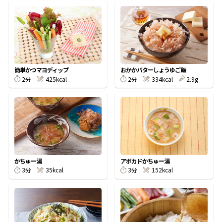
鰹節屋の
『踊り節』
簡単かつマヨディップ
おかかバターしょうゆご飯
だしパック
2分
425kcal
2分
334kcal
2.9g
かちゅー湯
アボカドかちゅー湯
3分
35kcal
3分
152kcal
だし粉