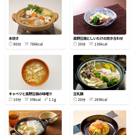
オンラインショップ
汁物レシピ
かつお節・だしをもっと知る
- ヤマキ かつお節プラス®
コミュニティサイト
時短レシピ
ヤマキ かつお節プラス®
Global
採用情報
水炊き
高野豆腐としいたけの炊き合わせ
旨さ、別格。だし屋の鍋
韓福善シリーズ
80分
786kcal
20分
136kcal
おいしいレシピを商品から探す
かつお節・だしを楽しむ
- ジョブリターン制
かつお節レシピ
だしコミュ
めんつゆレシピ
キャベツと高野豆腐の味噌汁
豆乳鍋
10分
59kcal
1.1g
20分
269kcal
割烹白だしレシピ
サッと鍋®
楽チン鍋®
レシピ特設サイト