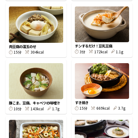
鰹節屋の
『踊り節』
だしパック
チンするだけ！豆乳豆腐
肉豆腐の温玉のせ
3分
172kcal
1.1g
15分
304kcal
すき焼き
豚こま、豆腐、キャベツの味噌汁
15分
669kcal
3.7g
10分
143kcal
1.7g
だし粉