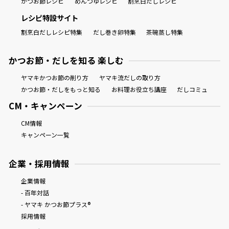
かつお節レシピ
めんつゆレシピ
割烹白だしレシピ
レシピ特設サイト
割烹白だしレシピ特集
だし巻き卵特集
茶碗蒸し特集
かつお節・だしを知る 楽しむ
ヤマキかつお節の削り方
ヤマキ流だしの取り方
かつお節・だしをもっと知る
お料理お役立ち講座
だしコミュ
CM・キャンペーン
CM情報
キャンペーン一覧
企業・採用情報
企業情報
- 百年対話
- ヤマキ かつお節プラス®
採用情報