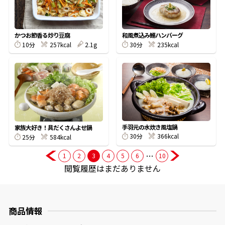
商品情報一覧
かつお節香る炒り豆腐
和風煮込み鰯ハンバーグ
10分
257kcal
2.1g
30分
235kcal
おすすめサイト
新鮮一番
氷熟®︎
手羽元の水炊き風塩鍋
家族大好き！具だくさんよせ鍋
30分
366kcal
25分
584kcal
だしパック
…
1
2
3
4
5
6
10
閲覧履歴はまだありません
商品情報