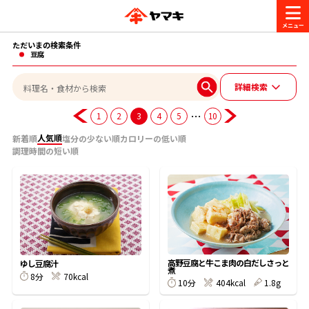
ただいまの検索条件
商品情報
豆腐
詳細検索
レシピ
ブランド一覧
…
1
2
3
4
5
10
かつお節・だしを楽しむ
人気順
新着順
塩分の少ない順
カロリーの低い順
調理時間の短い順
おいしいレシピを探す
CM・キャンペーン
おいしいレシピトップ
かつお節・だしを知る
CM
企業・採用情報
主食レシピ
だしの取り方
ヤマキ『めんつゆ』
ヤマキ 割烹白だし
キャンペーン一覧
企業情報
高野豆腐と牛こま肉の白だしさっと
お問い合わせ
ゆし豆腐汁
煮
主菜レシピ
かつお節の削り方
8分
70kcal
10分
404kcal
1.8g
- 百年対話
ヤマキお客様相談室