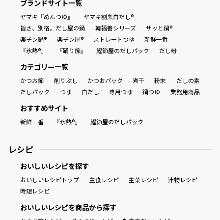
ブランドサイト一覧
ヤマキ『めんつゆ』
ヤマキ割烹白だし®
旨さ、別格。だし屋の鍋
韓福善シリーズ
サッと鍋®
楽チン鍋®
楽チン屋®
ストレートつゆ
新鮮一番
『氷熟®』
『踊り節』
鰹節屋のだしパック
だし粉
カテゴリー一覧
かつお節
削りぶし
かつおパック
煮干
粉末
だしの素
だしパック
つゆ
白だし
専用つゆ
鍋つゆ
業務用商品
おすすめサイト
新鮮一番
『氷熟®』
鰹節屋のだしパック
レシピ
おいしいレシピを探す
おいしいレシピトップ
主食レシピ
主菜レシピ
汁物レシピ
時短レシピ
おいしいレシピを商品から探す