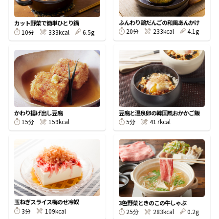
割烹白だしレシピ特集
ふんわり鶏だんごの和風あんかけ
カット野菜で簡単ひとり鍋
20分
233kcal
4.1g
10分
333kcal
6.5g
だし巻き卵特集
楽チン屋®
ストレートつゆ
かつおだしが決め手！簡単茶碗蒸し
かわり揚げ出し豆腐
豆腐と温泉卵の韓国風おかかご飯
15分
159kcal
5分
417kcal
新鮮一番
『氷熟®』
玉ねぎスライス梅のせ冷奴
3色野菜ときのこの牛しゃぶ
3分
109kcal
25分
283kcal
0.2g