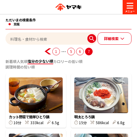
ただいまの検索条件
商品情報
豆腐
詳細検索
レシピ
ブランド一覧
…
1
5
6
7
かつお節・だしを楽しむ
塩分の少ない順
新着順
人気順
カロリーの低い順
調理時間の短い順
おいしいレシピを探す
CM・キャンペーン
おいしいレシピトップ
かつお節・だしを知る
CM
企業・採用情報
主食レシピ
だしの取り方
ヤマキ『めんつゆ』
ヤマキ 割烹白だし
キャンペーン一覧
企業情報
お問い合わせ
カット野菜で簡単ひとり鍋
明太とろろ鍋
主菜レシピ
かつお節の削り方
10分
333kcal
6.5g
15分
586kcal
6.8g
- 百年対話
ヤマキお客様相談室