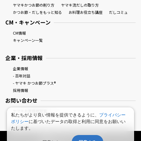
ヤマキかつお節の削り方
ヤマキ流だしの取り方
かつお節・だしをもっと知る
お料理お役立ち講座
だしコミュ
CM・キャンペーン
CM情報
キャンペーン一覧
鰹節屋の
『踊り節』
だしパック
企業・採用情報
企業情報
- 百年対話
- ヤマキ かつお節プラス®
採用情報
お問い合わせ
ヤマキお客様相談室
私たちがより良い情報を提供できるように、
プライバシー
だし粉
ポリシー
に基づいたデータの取得と利用に同意をお願いい
たします。
鰹節屋・だし屋、ヤマキ。 : HOME