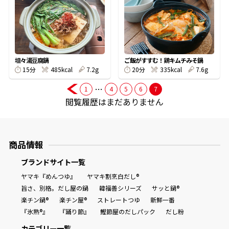
オンラインショップ
汁物レシピ
かつお節・だしをもっと知る
- ヤマキ かつお節プラス®
コミュニティサイト
時短レシピ
ヤマキ かつお節プラス®
Global
採用情報
坦々湯豆腐鍋
ご飯がすすむ！鶏キムチみそ鍋
旨さ、別格。だし屋の鍋
韓福善シリーズ
15分
485kcal
7.2g
20分
335kcal
7.6g
おいしいレシピを商品から探す
かつお節・だしを楽しむ
…
1
4
5
6
7
- ジョブリターン制
閲覧履歴はまだありません
かつお節レシピ
だしコミュ
めんつゆレシピ
商品情報
ブランドサイト一覧
割烹白だしレシピ
ヤマキ『めんつゆ』
ヤマキ割烹白だし®
サッと鍋®
楽チン鍋®
旨さ、別格。だし屋の鍋
韓福善シリーズ
サッと鍋®
楽チン鍋®
楽チン屋®
ストレートつゆ
新鮮一番
『氷熟®』
『踊り節』
鰹節屋のだしパック
だし粉
レシピ特設サイト
カテゴリー一覧