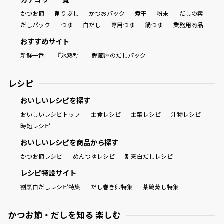
かつお節
削りぶし
かつおパック
煮干
粉末
だしの素
割烹白だしレシピ特集
だしパック
つゆ
白だし
専用つゆ
鍋つゆ
業務用商品
おすすめサイト
だし巻き卵特集
新鮮一番
『氷熟®』
鰹節屋のだしパック
楽チン屋®
ストレートつゆ
かつおだしが決め手！簡単茶碗蒸し
レシピ
おいしいレシピを探す
おいしいレシピトップ
主食レシピ
主菜レシピ
汁物レシピ
時短レシピ
おいしいレシピを商品から探す
かつお節レシピ
めんつゆレシピ
割烹白だしレシピ
レシピ特設サイト
新鮮一番
『氷熟®』
割烹白だしレシピ特集
だし巻き卵特集
茶碗蒸し特集
かつお節・だしを知る 楽しむ