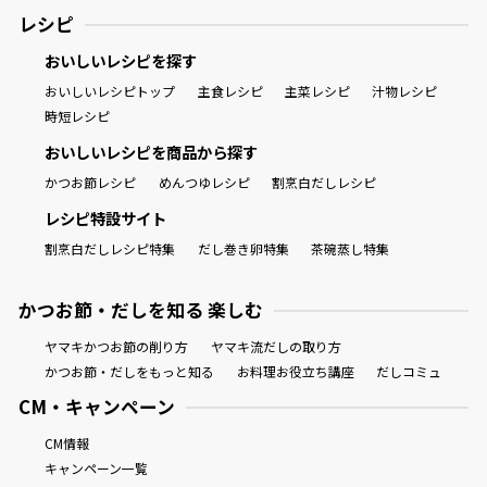
レシピ
商品情報一覧
おいしいレシピを探す
おいしいレシピトップ
主食レシピ
主菜レシピ
汁物レシピ
時短レシピ
おすすめサイト
おいしいレシピを商品から探す
かつお節レシピ
めんつゆレシピ
割烹白だしレシピ
新鮮一番
レシピ特設サイト
割烹白だしレシピ特集
だし巻き卵特集
茶碗蒸し特集
氷熟®︎
かつお節・だしを知る 楽しむ
だしパック
ヤマキかつお節の削り方
ヤマキ流だしの取り方
かつお節・だしをもっと知る
お料理お役立ち講座
だしコミュ
CM・キャンペーン
CM情報
キャンペーン一覧