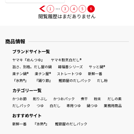
…
1
3
4
5
6
閲覧履歴はまだありません
鰹節屋の
『踊り節』
商品情報
だしパック
ブランドサイト一覧
ヤマキ『めんつゆ』
ヤマキ割烹白だし®
旨さ、別格。だし屋の鍋
韓福善シリーズ
サッと鍋®
楽チン鍋®
楽チン屋®
ストレートつゆ
新鮮一番
『氷熟®』
『踊り節』
鰹節屋のだしパック
だし粉
カテゴリー一覧
かつお節
削りぶし
かつおパック
煮干
粉末
だしの素
だしパック
つゆ
白だし
専用つゆ
鍋つゆ
業務用商品
だし粉
おすすめサイト
新鮮一番
『氷熟®』
鰹節屋のだしパック