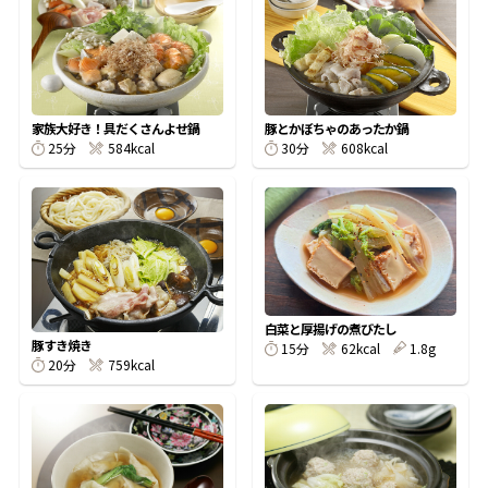
オンラインショップ
汁物レシピ
かつお節・だしをもっと知る
- ヤマキ かつお節プラス®
コミュニティサイト
時短レシピ
ヤマキ かつお節プラス®
Global
採用情報
家族大好き！具だくさんよせ鍋
豚とかぼちゃのあったか鍋
旨さ、別格。だし屋の鍋
韓福善シリーズ
25分
584kcal
30分
608kcal
おいしいレシピを商品から探す
かつお節・だしを楽しむ
- ジョブリターン制
かつお節レシピ
だしコミュ
めんつゆレシピ
白菜と厚揚げの煮びたし
豚すき焼き
15分
62kcal
1.8g
20分
759kcal
割烹白だしレシピ
サッと鍋®
楽チン鍋®
レシピ特設サイト