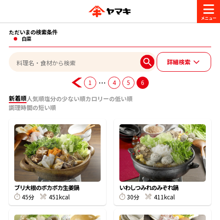
ただいまの検索条件
商品情報
白菜
詳細検索
レシピ
ブランド一覧
…
1
4
5
6
かつお節・だしを楽しむ
新着順
人気順
塩分の少ない順
カロリーの低い順
調理時間の短い順
おいしいレシピを探す
CM・キャンペーン
おいしいレシピトップ
かつお節・だしを知る
CM
企業・採用情報
主食レシピ
だしの取り方
ヤマキ『めんつゆ』
ヤマキ 割烹白だし
キャンペーン一覧
企業情報
お問い合わせ
ブリ大根のポカポカ生姜鍋
いわしつみれのみぞれ鍋
主菜レシピ
かつお節の削り方
45分
451kcal
30分
411kcal
- 百年対話
ヤマキお客様相談室