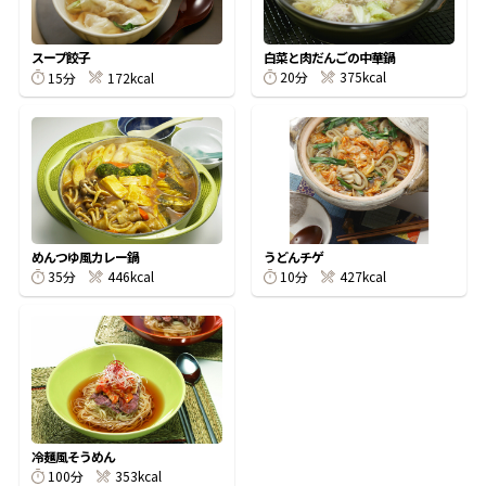
割烹白だしレシピ特集
白菜と肉だんごの中華鍋
スープ餃子
20分
375kcal
15分
172kcal
だし巻き卵特集
楽チン屋®
ストレートつゆ
かつおだしが決め手！簡単茶碗蒸し
めんつゆ風カレー鍋
うどんチゲ
35分
446kcal
10分
427kcal
新鮮一番
『氷熟®』
冷麺風そうめん
100分
353kcal