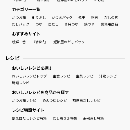
カテゴリー一覧
商品情報一覧
かつお節
削りぶし
かつおパック
煮干
粉末
だしの素
だしパック
つゆ
白だし
専用つゆ
鍋つゆ
業務用商品
おすすめサイト
おすすめサイト
新鮮一番
『氷熟®』
鰹節屋のだしパック
新鮮一番
レシピ
おいしいレシピを探す
氷熟®︎
おいしいレシピトップ
主食レシピ
主菜レシピ
汁物レシピ
時短レシピ
だしパック
おいしいレシピを商品から探す
かつお節レシピ
めんつゆレシピ
割烹白だしレシピ
レシピ特設サイト
割烹白だしレシピ特集
だし巻き卵特集
茶碗蒸し特集