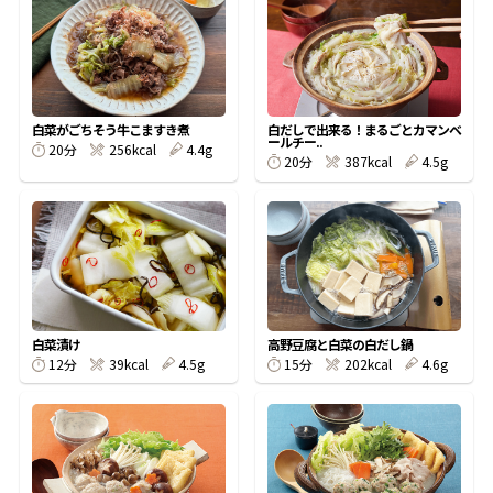
オンラインショップ
汁物レシピ
かつお節・だしをもっと知る
- ヤマキ かつお節プラス®
コミュニティサイト
時短レシピ
ヤマキ かつお節プラス®
Global
採用情報
白菜がごちそう牛こますき煮
白だしで出来る！まるごとカマンベ
旨さ、別格。だし屋の鍋
韓福善シリーズ
ールチー..
20分
256kcal
4.4g
20分
387kcal
4.5g
おいしいレシピを商品から探す
かつお節・だしを楽しむ
- ジョブリターン制
かつお節レシピ
だしコミュ
めんつゆレシピ
白菜漬け
高野豆腐と白菜の白だし鍋
12分
39kcal
4.5g
15分
202kcal
4.6g
割烹白だしレシピ
サッと鍋®
楽チン鍋®
レシピ特設サイト