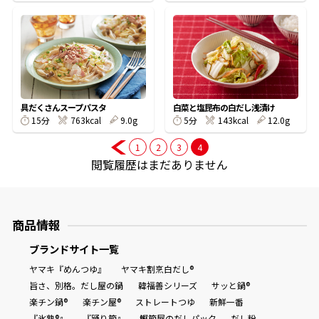
鰹節屋の
『踊り節』
だしパック
具だくさんスープパスタ
白菜と塩昆布の白だし浅漬け
15分
763kcal
9.0g
5分
143kcal
12.0g
1
2
3
4
閲覧履歴はまだありません
商品情報
ブランドサイト一覧
だし粉
ヤマキ『めんつゆ』
ヤマキ割烹白だし®
旨さ、別格。だし屋の鍋
韓福善シリーズ
サッと鍋®
楽チン鍋®
楽チン屋®
ストレートつゆ
新鮮一番
『氷熟®』
『踊り節』
鰹節屋のだしパック
だし粉