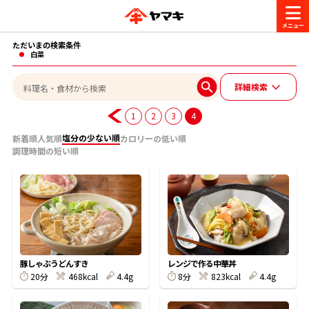
ただいまの検索条件
商品情報
白菜
詳細検索
レシピ
ブランド一覧
1
2
3
4
かつお節・だしを楽しむ
塩分の少ない順
新着順
人気順
カロリーの低い順
調理時間の短い順
おいしいレシピを探す
CM・キャンペーン
おいしいレシピトップ
かつお節・だしを知る
CM
企業・採用情報
主食レシピ
だしの取り方
ヤマキ『めんつゆ』
ヤマキ 割烹白だし
キャンペーン一覧
企業情報
お問い合わせ
豚しゃぶうどんすき
レンジで作る中華丼
主菜レシピ
かつお節の削り方
20分
468kcal
4.4g
8分
823kcal
4.4g
- 百年対話
ヤマキお客様相談室