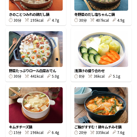
割烹白だしレシピ特集
きのことつみれの鶏だし鍋
冬野菜のだし塩ちゃんこ鍋
30分
195kcal
4.7g
30分
407kcal
4.9g
だし巻き卵特集
楽チン屋®
ストレートつゆ
かつおだしが決め手！簡単茶碗蒸し
野菜たっぷりロール白菜おでん
浅漬けの盛り合わせ
30分
441kcal
5.0g
8分
36kcal
5.1g
新鮮一番
『氷熟®』
キムチチーズ鍋
ご飯がすすむ！鶏キムチみそ鍋
15分
196kcal
6.4g
20分
335kcal
7.6g