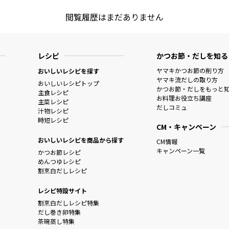
閲覧履歴はまだありません
レシピ
かつお節・だしを知る
ヤマキかつお節の削り方
おいしいレシピを探す
ヤマキ流だしの取り方
おいしいレシピトップ
かつお節・だしをもっと
主食レシピ
お料理お役立ち講座
主菜レシピ
だしコミュ
汁物レシピ
時短レシピ
CM・キャンペーン
おいしいレシピを商品から探す
CM情報
キャンペーン一覧
かつお節レシピ
めんつゆレシピ
割烹白だしレシピ
レシピ特設サイト
割烹白だしレシピ特集
だし巻き卵特集
茶碗蒸し特集