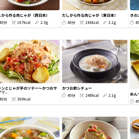
しから作る肉じゃが（西日本）
だしから作る肉じゃが（東日本）
きの
40分
167kcal
2.3g
40分
186kcal
2.1g
4
キンとじゃが芋のソテー～かつおサ
かつお節シチュー
ソ..
めん
40分
248kcal
2.1g
40分
369kcal
4