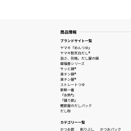
商品情報
ブランドサイト一覧
ヤマキ『めんつゆ』
ヤマキ割烹白だし®
旨さ、別格。だし屋の鍋
韓福善シリーズ
サッと鍋®
楽チン鍋®
楽チン屋®
ストレートつゆ
新鮮一番
『氷熟®』
『踊り節』
鰹節屋のだしパック
だし粉
カテゴリー一覧
かつお節
削りぶし
かつおパック