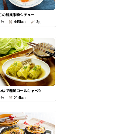
この和風米粉シチュー
0分
445kcal
3g
つゆで和風ロールキャベツ
5分
214kcal