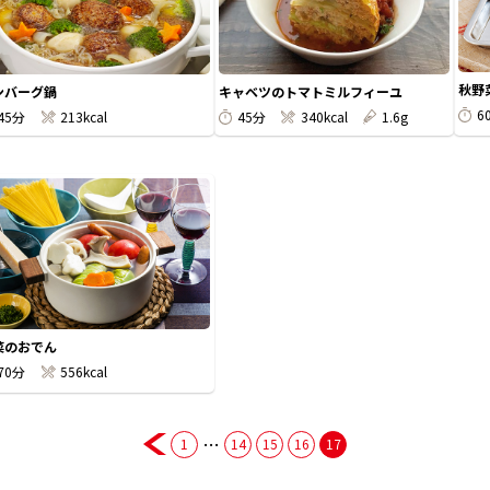
秋野
ンバーグ鍋
キャベツのトマトミルフィーユ
6
45分
213kcal
45分
340kcal
1.6g
菜のおでん
70分
556kcal
…
1
14
15
16
17