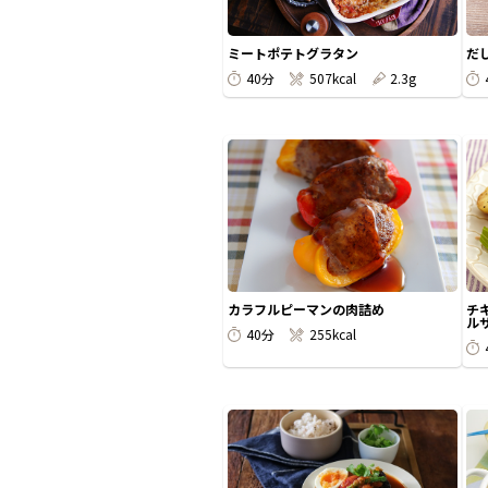
ミートポテトグラタン
だ
40分
507kcal
2.3g
カラフルピーマンの肉詰め
チ
ルサ
40分
255kcal