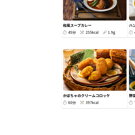
ハ
和風スープカレー
45分
255kcal
1.9g
かぼちゃのクリームコロッケ
野
60分
397kcal