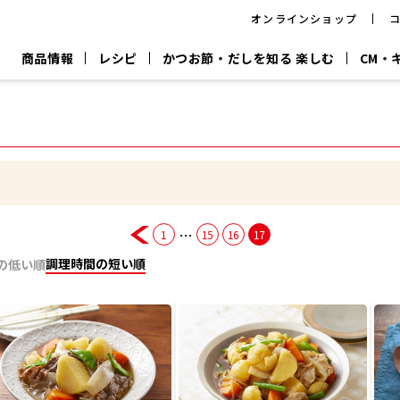
オンラインショップ
商品情報
レシピ
かつお節・だしを知る 楽しむ
CM・
CM
おいしいレシピを商品から探す
キャンペーン
採用情
P
旨さ、別格。
韓福善シリーズ
サッと鍋®
だし屋の鍋
主菜レシピ
百年対話
時短レシピ
ヤマキの削り節
ヤマキのめん
鰹節屋の
『氷熟®』
『踊り節』
だしパック
流だしの取り方
…
1
15
16
17
ヤマキ かつお節プラス®
CM情報
キャンペーン一覧
採用情
調理時間の短い順
の低い順
ジョブ
煮干
粉末
だしパック
つゆ
白だ
だしの素