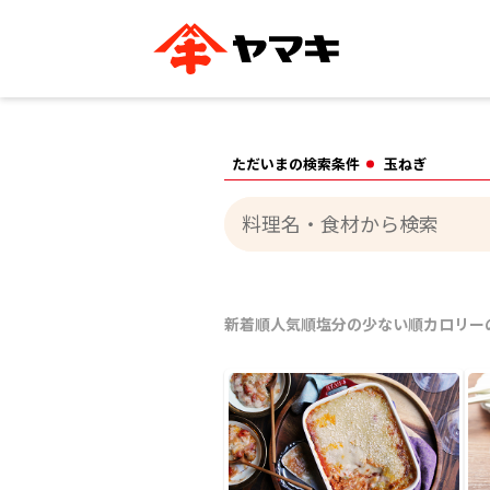
ブランドサイト別
かつお節・だしを知る
おいしいレシピを探す
企業情報
おいしいレシピTO
ただいまの検索条件
玉ねぎ
ヤマキ
ヤマキ
『めんつゆ』
割烹白だし®
主食レシピ
汁物レシピ
ストレート
新鮮一番
つゆ
レシピ特設サイト
ヤマキかつお節の削り方
ヤマキ
企業情報
新着順
人気順
塩分の少ない順
カロリー
カテゴリー別
削りぶし
かつおパック
かつお節