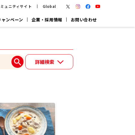
コミュニティサイト
Global
キャンペーン
企業・採用情報
お問い合わせ
報
かつお節・だしを楽しむ
楽チン鍋®
楽チン屋®
詳細検索
つゆ
ヤマキの
割烹白だし
だし粉
報
一覧はこちら
リターン制
し
専用調味料
鍋つゆ
業務用商品